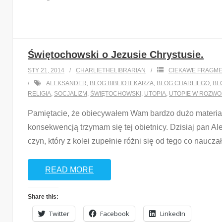
Świętochowski o Jezusie Chrystusie.
STY 21, 2014
CHARLIETHELIBRARIAN
CIEKAWE FRAGME
ALEKSANDER
,
BLOG BIBLIOTEKARZA
,
BLOG CHARLIEGO
,
BL
RELIGIA
,
SOCJALIZM
,
ŚWIĘTOCHOWSKI
,
UTOPIA
,
UTOPIE W ROZWO
Pamiętacie, że obiecywałem Wam bardzo dużo materiał
konsekwencją trzymam się tej obietnicy. Dzisiaj pan Al
czyn, który z kolei zupełnie różni się od tego co naucza
READ MORE
Share this:
Twitter
Facebook
LinkedIn