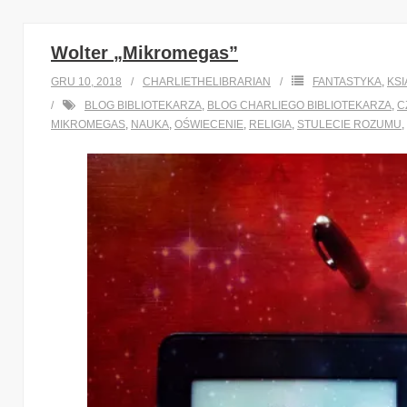
Wolter „Mikromegas”
GRU 10, 2018
CHARLIETHELIBRARIAN
FANTASTYKA
,
KSI
BLOG BIBLIOTEKARZA
,
BLOG CHARLIEGO BIBLIOTEKARZA
,
C
MIKROMEGAS
,
NAUKA
,
OŚWIECENIE
,
RELIGIA
,
STULECIE ROZUMU
,