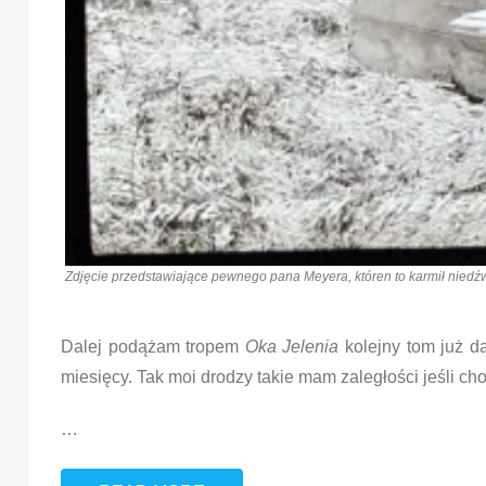
Zdjęcie przedstawiające pewnego pana Meyera, któren to karmił niedźwi
Dalej podążam tropem
Oka Jelenia
kolejny tom już d
miesięcy. Tak moi drodzy takie mam zaległości jeśli cho
…