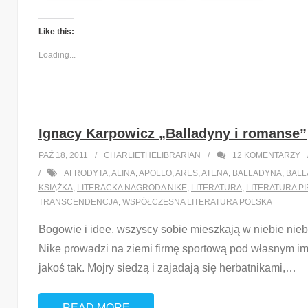
Like this:
Loading...
Ignacy Karpowicz „Balladyny i romanse”
PAŹ 18, 2011
CHARLIETHELIBRARIAN
12
KOMENTARZY
AFRODYTA
,
ALINA
,
APOLLO
,
ARES
,
ATENA
,
BALLADYNA
,
BALL
KSIĄŻKA
,
LITERACKA NAGRODA NIKE
,
LITERATURA
,
LITERATURA P
TRANSCENDENCJA
,
WSPÓŁCZESNA LITERATURA POLSKA
Bogowie i idee, wszyscy sobie mieszkają w niebie nieb 
Nike prowadzi na ziemi firmę sportową pod własnym imi
jakoś tak. Mojry siedzą i zajadają się herbatnikami,
…
READ MORE