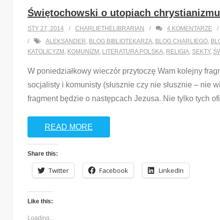
Świętochowski o utopiach chrystianizmu
Ileż to razy ja Wam wspominałem, że kocham te Inter
STY 27, 2014
CHARLIETHELIBRARIAN
4
KOMENTARZE
Internet w życiu nie dowiedziałbym się o kimś taki
ALEKSANDER
,
BLOG BIBLIOTEKARZA
,
BLOG CHARLIEGO
,
BL
miniatur bardzo szczególnych grafik.
KATOLICYZM
,
KOMUNIZM
,
LITERATURA POLSKA
,
RELIGIA
,
SEKTY
,
Ś
…
W poniedziałkowy wieczór przytoczę Wam kolejny fragm
socjalisty i komunisty (słusznie czy nie słusznie – nie
fragment będzie o następcach Jezusa. Nie tylko tych ofi
READ MORE
Share this:
READ MORE
Twitter
Facebook
LinkedIn
Share this:
Twitter
Facebook
LinkedIn
Like this:
Loading...
Like this:
Loading...