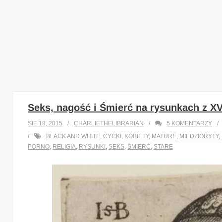
Seks, nagość i Śmierć na rysunkach z X
SIE 18, 2015
CHARLIETHELIBRARIAN
5
KOMENTARZY
BLACK AND WHITE
,
CYCKI
,
KOBIETY
,
MATURE
,
MIEDZIORYTY
,
PORNO
,
RELIGIA
,
RYSUNKI
,
SEKS
,
ŚMIERĆ
,
STARE