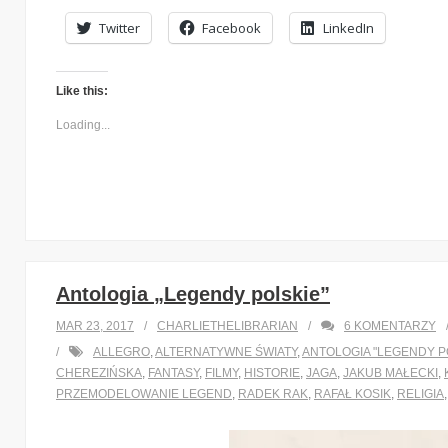
Twitter
Facebook
LinkedIn
Like this:
Loading...
Antologia „Legendy polskie”
MAR 23, 2017
CHARLIETHELIBRARIAN
6
KOMENTARZY
ALLEGRO
,
ALTERNATYWNE ŚWIATY
,
ANTOLOGIA "LEGENDY P
CHEREZIŃSKA
,
FANTASY
,
FILMY
,
HISTORIE
,
JAGA
,
JAKUB MAŁECKI
,
PRZEMODELOWANIE LEGEND
,
RADEK RAK
,
RAFAŁ KOSIK
,
RELIGIA