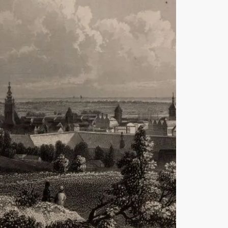
k
LinkedIn