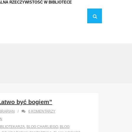
LNA RZECZYWISTOŚĆ W BIBLIOTECE
„Łatwo być bogiem”
BRARIAN
6
KOMENTARZY
ON
IBLIOTEKARZA
,
BLOG CHARLIEGO
,
BLOG