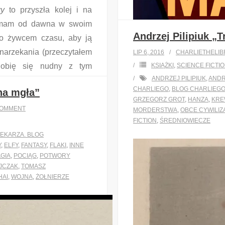
wy
to przyszła kolej i na
kę mam od dawna w swoim
Andrzej Pilipiuk „T
ło żywcem czasu, aby ją
 narzekania (przeczytałem
LIP 6, 2016
CHARLIETHELIB
Robię się nudny z tym
KSIĄŻKI
,
SCIENCE FICTI
ANDRZEJ PILIPIUK
,
ANDRZ
to w motywacji.
CHARLIEGO
,
BLOG CHARLIEGO
na mgła”
Dzisiejszy wpis sponsoruje NASA,
GRZEGORZ GROT
,
HANZA
,
KRE
OMMENT
MORDERSTWA
,
OBCE CYWILIZ
FICTION
,
ŚREDNIOWIECZE
Wiem, że to się robi nud
TEKARZA. BLOG
jak bardzo w plecy jes
Y
,
ELFY
,
FANTASY
,
FLAKI
,
INNE
GIA
,
POCIĄG
,
POTWORY
opisywaniem ich na bl
JCZAK
,
TOMASZ
książek do książek op
HAI
,
WOJNA
,
ŻOŁNIERZE
przestanę narzekać i Wa
…