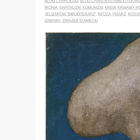
BLOG CHARLIEGO
,
BLOG CHARLIEGO BIBLIOTEKAR
IRONIA
,
KAPITALIZM
,
KOMUNIZM
,
KREW
,
KRWAWY P
JELIZAROW "BIBLIOTEKARZ"
,
NĘDZA
,
PISARZ
,
ROSJ
ZABAWA
,
ZWIĄZEK SOWIECKI