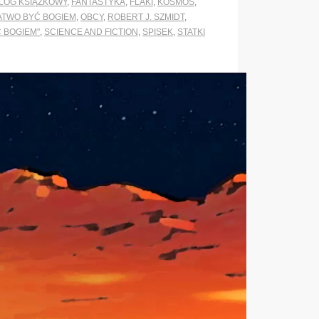
LOG KSIĄŻKOWY
,
FANTASTYKA
,
FLAKI
,
KOSMOS
,
ATWO BYĆ BOGIEM
,
OBCY
,
ROBERT J. SZMIDT
,
Ć BOGIEM"
,
SCIENCE AND FICTION
,
SPISEK
,
STATKI