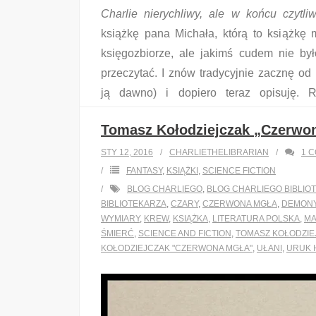
Charlie nierychliwy, ale w końcu czytli
książkę pana Michała, którą to książ
księgozbiorze, ale jakimś cudem nie by
przeczytać. I znów tradycyjnie zacznę od
ją dawno) i dopiero teraz opisuję. 
narzekaniem, ale uwierzcie mi pomaga mi 
Tomasz Kołodziejczak „Czerwo
…
STY 12, 2016
CHARLIETHELIBRARIAN
1
C
FANTASY
,
KSIĄŻKI
,
SCIENCE FICTION
READ MORE
BLOG CHARLIEGO
,
BLOG CHARLIEGO BIBLIO
BIBLIOTEKARZA
,
CZARY
,
CZERWONA MGŁA
,
DEMON
WYMIARY
,
KREW
,
KSIĄŻKA
,
LITERATURA POLSKA
,
MA
Share this:
ŚMIERĆ
,
SCIENCE AND FICTION
,
TOMASZ KOŁODZIE
KOŁODZIEJCZAK "CZERWONA MGŁA"
Twitter
Facebook
,
UŁANI
LinkedIn
,
URUK 
Like this: