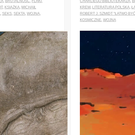
ZA
,
BRUTALNOŚĆ
,
FLAKI
,
CHARLIEGO BIBLIOTEKARZA
,
B
OT
,
KSIĄŻKA
,
MICHAIŁ
KREW
,
LITERATURA POLSKA
,
Ł
A
,
SEKS
,
SEKTA
,
WOJNA
,
ROBERT J. SZMIDT "ŁATWO BY
KOSMICZNE
,
WOJNA