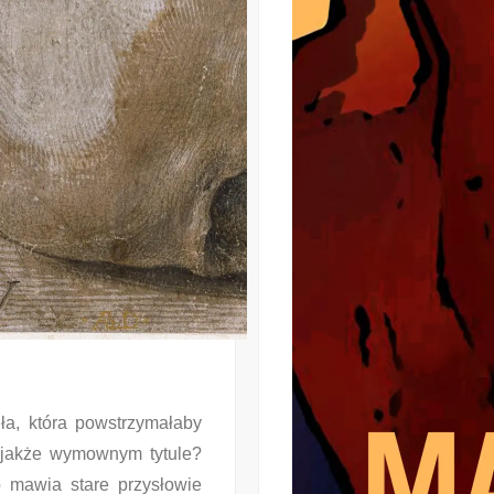
ła, która powstrzymałaby
 jakże wymownym tytule?
o mawia stare przysłowie