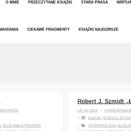
O MNIE
PRZECZYTANE KSIĄŻKI
STARA PRASA
WIRTUA
WIADANIA
CIEKAWE FRAGMENTY
KSIĄŻKI NAJGORSZE
”
Robert J. Szmidt 
MENTARZE
LIP 19, 2016
CHARLIETHELI
KSIĄŻKI
,
SCIENCE FICTI
A
,
BLOG BIBLIOTEKARZA
,
ANTROPOLOGIA
,
BLOG B