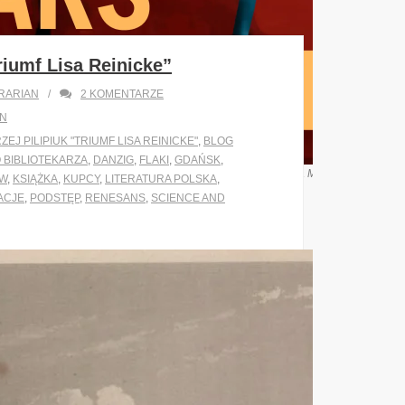
riumf Lisa Reinicke”
RARIAN
2
KOMENTARZE
ON
EJ PILIPIUK "TRIUMF LISA REINICKE"
,
BLOG
 BIBLIOTEKARZA
,
DANZIG
,
FLAKI
,
GDAŃSK
,
 która stworzyła takie piękne plakaty zachęcające do pracy na Marsie. http://mars
W
,
KSIĄŻKA
,
KUPCY
,
LITERATURA POLSKA
,
ACJE
,
PODSTĘP
,
RENESANS
,
SCIENCE AND
ne, ale każdy mój post będę zaczynał tym
tem z moimi przeczytanymi książkami i
ogu. Może gdy stosunek przeczytanych
isywanych na blogu się zrównoważy to
s zanudzać, może.