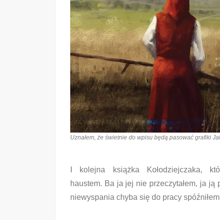
Uznałem, że świetnie do wpisu będą pasować grafiki Jaku
I kolejna książka Kołodziejczaka, k
haustem. Ba ja jej nie przeczytałem, ja ją
niewyspania chyba się do pracy spóźniłem