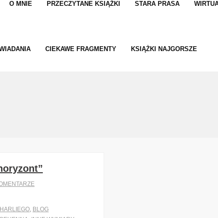
O MNIE
PRZECZYTANE KSIĄŻKI
STARA PRASA
WIRTUA
WIADANIA
CIEKAWE FRAGMENTY
KSIĄŻKI NAJGORSZE
horyzont”
OMENTARZE
HARLIEGO
,
BLOG