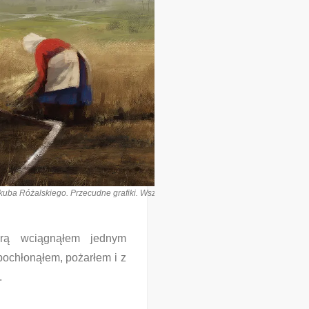
ba Różalskiego. Przecudne grafiki. Wszystkie pochodzą z stąd:https://www.artstati
tórą wciągnąłem jednym
 pochłonąłem, pożarłem i z
.