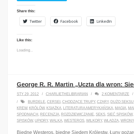
Share this:
Twitter
Facebook
LinkedIn
Like this:
Loading...
George R. R. Martin „Uczta dla wron: Si
STY 29, 2012
CHARLIETHELIBRARIAN
2
KOMENTARZE
BURDELE
,
CERSEI
,
CHODZĄCE TRUPY
,
CZARY
,
DUŻO SEKSU
KREW
,
KRÓLÓW
,
KSIĄŻKA
,
LITERATURA AMERYKAŃSKA
,
MAGIA
,
MA
SPODNIACH
,
RECENZJA
,
ROZDZIEWICZANIE
,
SEKS
,
SIEĆ SPISKÓW
SPISKÓW
,
UPIORY
,
WALKA
,
WESTEROS
,
WILKORY
,
WŁADZA
,
WRONY
Biedne Westeros, biedne Siedem Królestw. Łuny pożar