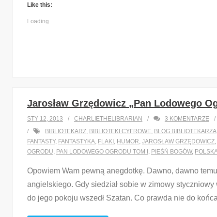
Like this:
Loading...
Jarosław Grzędowicz „Pan Lodowego Og
STY 12, 2013
CHARLIETHELIBRARIAN
3
KOMENTARZE
BIBLIOTEKARZ
,
BIBLIOTEKI CYFROWE
,
BLOG BIBLIOTEKARZA
FANTASTY
,
FANTASTYKA
,
FLAKI
,
HUMOR
,
JAROSŁAW GRZĘDOWICZ
OGRODU
,
PAN LODOWEGO OGRODU TOM I
,
PIEŚŃ BOGÓW
,
POLSKA
Opowiem Wam pewną anegdotkę. Dawno, dawno temu pe
angielskiego. Gdy siedział sobie w zimowy styczniowy 
do jego pokoju wszedł Szatan. Co prawda nie do końca 