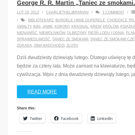
George R. R. Martin „Taniec ze smokami.
LUT 29, 2012
CHARLIETHELIBRARIAN
1
COMMENT
BIBLIOTEKARZ
,
BURDELE I INNE DUPERELE
,
CHODZĄCE TR
GWAŁTY
,
INNI
,
JAMIE
,
KORONY
,
KRASNAL
,
KREW
,
KRÓLÓW
,
KSIĄŻK
NIENAWIŚĆ
,
NIEWOLNIKÓW
,
OLBRZYMY
,
PIEŚŃ LODU I OGNIA
,
PLAM
SPRAWIEDLIWOŚĆ
,
TANIEC ZE SMOKAMI
,
TANIEC ZE SMOKAMI CZ
ZDRADA
,
ZIMA NADCHODZI
,
ZŁOTO
Dziś dwudziesty dziewiąty lutego. Dlatego uświęcę tę 
będzie za cztery lata. Może zamiast na klawiaturze, bę
cywilizacja. Wpis z dnia dwudziesty dziewiąty lutego, j
READ MORE
Share this:
Twitter
Facebook
LinkedIn