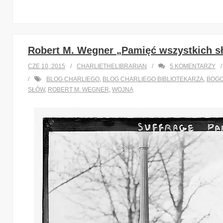
Robert M. Wegner „Pamięć wszystkich s
CZE 10, 2015
CHARLIETHELIBRARIAN
5
KOMENTARZY
BLOG CHARLIEGO
,
BLOG CHARLIEGO BIBLIOTEKARZA
,
BOGO
SŁÓW
,
ROBERT M. WEGNER
,
WOJNA