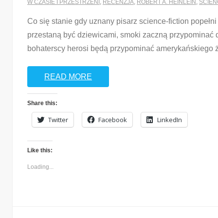
W CZASIE I PRZESTRZENI
,
RECENZJA
,
ROBERT A. HEINLEIN
,
SCIEN
Co się stanie gdy uznany pisarz science-fiction popełn
przestaną być dziewicami, smoki zaczną przypominać di
bohaterscy herosi będą przypominać amerykańskiego 
READ MORE
Share this:
Twitter
Facebook
LinkedIn
Like this:
Loading...