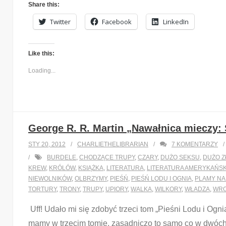
Share this:
Twitter
Facebook
LinkedIn
Like this:
Loading...
George R. R. Martin „Nawałnica mieczy: S
STY 20, 2012
CHARLIETHELIBRARIAN
7
KOMENTARZY
BURDELE
,
CHODZĄCE TRUPY
,
CZARY
,
DUŻO SEKSU
,
DUŻO Z
KREW
,
KRÓLÓW
,
KSIĄŻKA
,
LITERATURA
,
LITERATURA AMERYKAŃS
NIEWOLNIKÓW
,
OLBRZYMY
,
PIEŚŃ
,
PIEŚŃ LODU I OGNIA
,
PLAMY NA
TORTURY
,
TRONY
,
TRUPY
,
UPIORY
,
WALKA
,
WILKORY
,
WŁADZA
,
WR
Uff! Udało mi się zdobyć trzeci tom „Pieśni Lodu i Ogni
mamy w trzecim tomie, zasadniczo to samo co w dwóch po