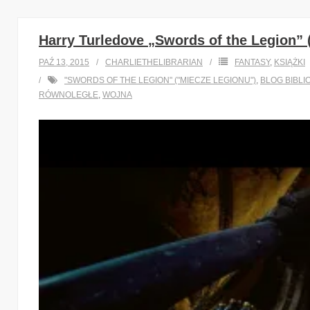
Harry Turledove „Swords of the Legion” 
PAŹ 13, 2015
CHARLIETHELIBRARIAN
FANTASY
,
KSIĄŻKI
"SWORDS OF THE LEGION" ("MIECZE LEGIONU")
,
BLOG BIBLI
RÓWNOLEGŁE
,
WOJNA