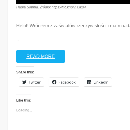
Hagia Sophia. Źródło: https://flic.kr/p/vH3ku4
Heloł! Wróciłem z zaświatów rzeczywistości i mam nadzi
…
READ MORE
Share this:
Twitter
Facebook
LinkedIn
Like this:
Loading...