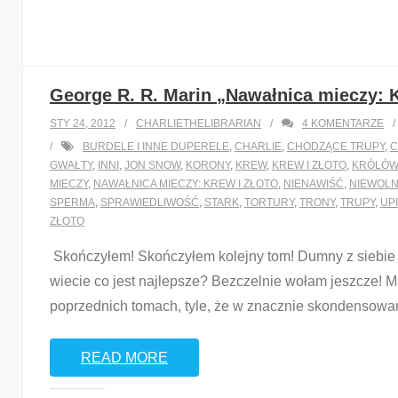
George R. R. Marin „Nawałnica mieczy: K
STY 24, 2012
CHARLIETHELIBRARIAN
4
KOMENTARZE
BURDELE I INNE DUPERELE
,
CHARLIE
,
CHODZĄCE TRUPY
,
C
GWAŁTY
,
INNI
,
JON SNOW
,
KORONY
,
KREW
,
KREW I ZŁOTO
,
KRÓLÓW
MIECZY
,
NAWAŁNICA MIECZY: KREW I ZŁOTO
,
NIENAWIŚĆ
,
NIEWOLN
SPERMA
,
SPRAWIEDLIWOŚĆ
,
STARK
,
TORTURY
,
TRONY
,
TRUPY
,
UP
ZŁOTO
Skończyłem! Skończyłem kolejny tom! Dumny z siebie je
wiecie co jest najlepsze? Bezczelnie wołam jeszcze! Mar
poprzednich tomach, tyle, że w znacznie skondensowan
READ MORE