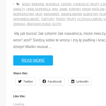
BOGA
,
BRIENNE
,
BURDELE
,
CERSEI
,
CHODZĄCE TRUPY
,
CZA
GWAŁTY
,
I INNE DUPERELE
,
INNI
,
JAMIE
,
KORONY
,
KREW
,
KRÓLÓW
,
MORDERSTWA
,
MUR
,
NIENAWIŚĆ
,
NIEWOLNIKÓW
,
OLBRZYMY
,
PLA
SPRAWIEDLIWOŚĆ
,
TORTURY
,
TRONY
,
TRUPY
,
UCZTA DLA WRON
,
U
ZDRADA
,
ZIMA NADCHODZI
,
ZŁOTO
Idę jak burza! Jak sztorm! Jak nawałnica, może mieczy,
wron” jest? Siedzą sobie te wrony i żrą tę padlinę i kr
dzieje! Martin musiał
…
READ MORE
Share this:
Twitter
Facebook
LinkedIn
Like this:
Loading...