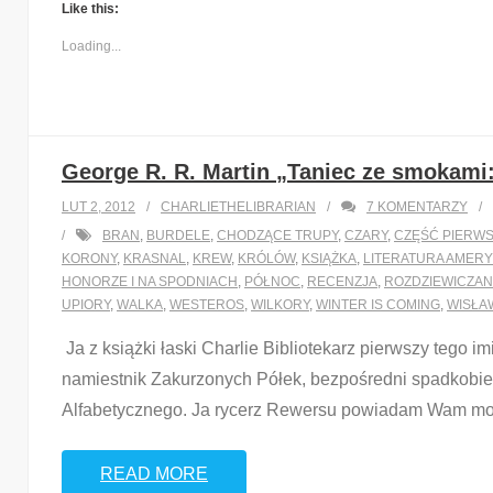
Like this:
Loading...
George R. R. Martin „Taniec ze smokami
LUT 2, 2012
CHARLIETHELIBRARIAN
7
KOMENTARZY
BRAN
,
BURDELE
,
CHODZĄCE TRUPY
,
CZARY
,
CZĘŚĆ PIERW
KORONY
,
KRASNAL
,
KREW
,
KRÓLÓW
,
KSIĄŻKA
,
LITERATURA AMER
HONORZE I NA SPODNIACH
,
PÓŁNOC
,
RECENZJA
,
ROZDZIEWICZAN
UPIORY
,
WALKA
,
WESTEROS
,
WILKORY
,
WINTER IS COMING
,
WISŁA
Ja z książki łaski Charlie Bibliotekarz pierwszy tego
namiestnik Zakurzonych Półek, bezpośredni spadkobier
Alfabetycznego. Ja rycerz Rewersu powiadam Wam moi dr
READ MORE