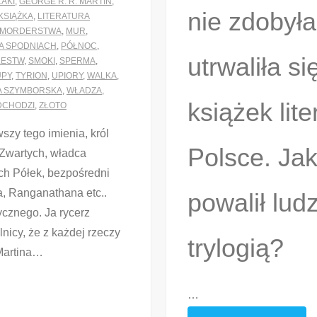
LAKI
,
GEORGE R. R. MARTIN
,
nie zdobyła
KSIĄŻKA
,
LITERATURA
MORDERSTWA
,
MUR
,
NA SPODNIACH
,
PÓŁNOC
,
utrwaliła s
LESTW
,
SMOKI
,
SPERMA
,
UPY
,
TYRION
,
UPIORY
,
WALKA
,
A SZYMBORSKA
,
WŁADZA
,
książek lit
DCHODZI
,
ZŁOTO
wszy tego imienia, król
Polsce. Ja
Zwartych, władca
ch Półek, bezpośredni
a, Ranganathana etc..
powalił lud
cznego. Ja rycerz
icy, że z każdej rzeczy
trylogią?
Martina
…
…