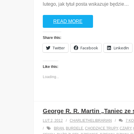
lutego, jak tytuł posta wskazuje będzie
…
READ MORE
Share this:
Twitter
Facebook
LinkedIn
Like this:
Loading...
George R. R. Martin „Taniec ze
LUT 2, 2012
CHARLIETHELIBRARIAN
7
KO
BRAN
,
BURDELE
,
CHODZĄCE TRUPY
,
CZARY
,