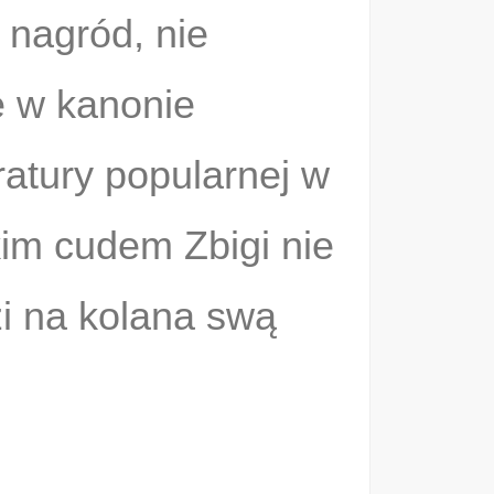
 nagród, nie
ię w kanonie
eratury popularnej w
kim cudem Zbigi nie
zi na kolana swą