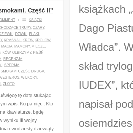
książkach „
 smokami. Część II”
OMMENT
KSIĄŻKI
Dago Piast
CHODZĄCE TRUPY
,
CZARY
,
DZIEWKI
,
DZIWKI
,
FLAKI
,
Y
,
KRASNAL
,
KREW
,
KRÓLÓW
,
Władca”. 
,
MAGIA
,
MAMONY
,
MIECZE
,
NIKÓW
,
OLBRZYMY
,
PIEŚŃ
H
,
RECENZJA
,
skład tryl
KI
,
SPERMA
,
E SMOKAMI CZĘŚĆ DRUGA
,
WESTEROS
,
WILKORY
,
IUDEX”, kt
I
,
ZŁOTO
uświęcę tę datę stukając
napisał pod
nym wpis. Ku pamięci. Kto
 na klawiaturze, będę
osiemdziesi
w wyniku III wojny
dnia dwudziesty dziewiąty