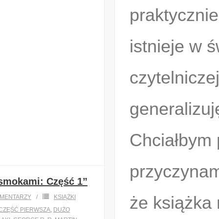
praktycznie
istnieje w 
czytelnicze
generalizuję
Chciałbym 
przyczynami
 smokami: Część 1”
że książka 
MENTARZY
KSIĄŻKI
CZĘŚĆ PIERWSZA
,
DUŻO