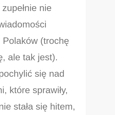
 zupełnie nie
świadomości
j Polaków (trochę
, ale tak jest).
pochylić się nad
, które sprawiły,
nie stała się hitem,