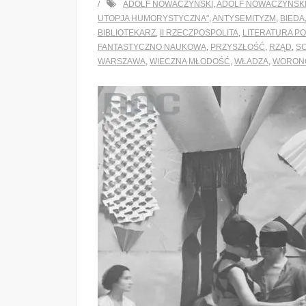
ADOLF NOWACZYŃSKI
,
ADOLF NOWACZYŃSKI
UTOPJA HUMORYSTYCZNA"
,
ANTYSEMITYZM
,
BIEDA
BIBLIOTEKARZ
,
II RZECZPOSPOLITA
,
LITERATURA P
FANTASTYCZNO NAUKOWA
,
PRZYSZŁOŚĆ
,
RZĄD
,
SC
WARSZAWA
,
WIECZNA MŁODOŚĆ
,
WŁADZA
,
WORON