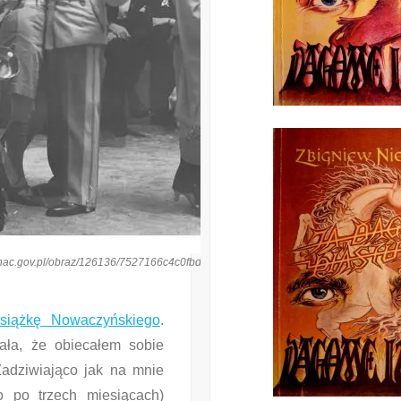
is.nac.gov.pl/obraz/126136/7527166c4c0fbdb4faff756076ec0b77/
książkę Nowaczyńskiego
.
ała, że obiecałem sobie
Zadziwiająco jak na mnie
o po trzech miesiącach)