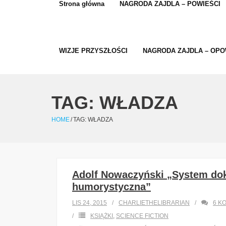
Strona główna
NAGRODA ZAJDLA – POWIEŚCI
WIZJE PRZYSZŁOŚCI
NAGRODA ZAJDLA – OPO
TAG:
WŁADZA
HOME
/
TAG:
WŁADZA
Adolf Nowaczyński „System dok
humorystyczna”
LIS 24, 2015
CHARLIETHELIBRARIAN
6
K
KSIĄŻKI
,
SCIENCE FICTION