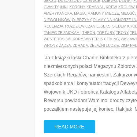
SEKSU
,
DUŻO ZŁOTA
,
DZIEWICE
,
DZIEWKI
,
DZIWKI
,
F
GWAŁTY
,
INNI
,
KORONY
,
KRASNAL
,
KREW
,
KRÓLÓW
,
AMERYKAŃCKA
,
MAGIA
,
MAMONY
,
MIECZE
,
MIŁOŚĆ
,
NIEWOLNIKÓW
,
OLBRZYMY
,
PLAMY NA HONORZE I 
RECENZJA
,
ROZDZIEWICZANIE
,
SEKS
,
SIEDEM KRÓ
TANIEC ZE SMOKAMI
,
THEON
,
TORTURY
,
TRONY
,
TR
WESTEROS
,
WILKORY
,
WINTER IS COMING
,
WISŁAW
WRONY
,
ŻĄDZA
,
ZDRADA
,
ŻELAŹNI LUDZIE
,
ZIMA NA
Ja z książki łaski Charlie Bibliotekarz pier
niezmierzonych połaci Magazynu Zbiorów 
Szerokich Regałów, namiestnik Zakurzony
spadkobierca i kontynuator tradycji Dewey
Wojownik UKD i obrońca Katalogu Alfabety
Rewersu powiadam Wam moi drodzy czyteln
początkiem następuje jej koniec. I tak jak 
READ MORE