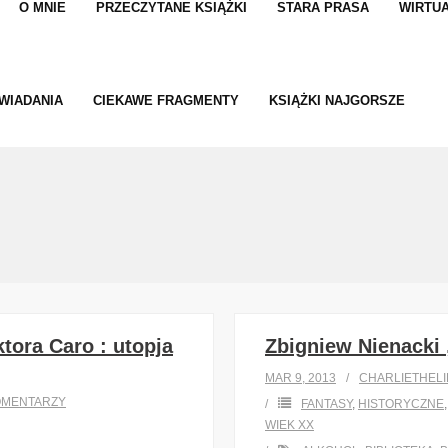
O MNIE
PRZECZYTANE KSIĄŻKI
STARA PRASA
WIRTUA
WIADANIA
CIEKAWE FRAGMENTY
KSIĄŻKI NAJGORSZE
tora Caro : utopja
Zbigniew Nienacki 
MAR 9, 2013
CHARLIETHEL
OMENTARZY
FANTASY
,
HISTORYCZNE
WIEK XX