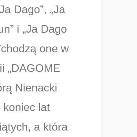
Ja Dago”, „Ja
un” i „Ja Dago
Wchodzą one w
ogii „DAGOME
órą Nienacki
 koniec lat
ątych, a która