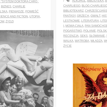
ALKOHOL
,
BIBLIOTEKA
,
B
 "SYSTEM DOKTORA CARO :
CHARLIEGO
,
BLOG CHARLIEGO
,
BIZNES
,
CHARLIE
BIBLIOTEKARZ
,
CHRZEŚCIJAŃ
OLSKA
,
PIENIĄDZE
,
POWIEŚĆ
FANTASY
,
GRZECH
,
GWAŁT
,
HIS
IENCE AND FICTION
,
UTOPIA
,
LESTKOWIE
,
LITERATURA
,
LIT
OW
,
ŻYDZI
I
,
MOWA CIAŁA
,
PAN SAMOCHOD
POGAŃSTWO
,
POLANIE
,
POLSK
RECENZJA
,
SEKS
,
SŁOWIANIE
,
WALKA
,
WĄTROBA
,
WŁADZA
,
W
ŻYCIE