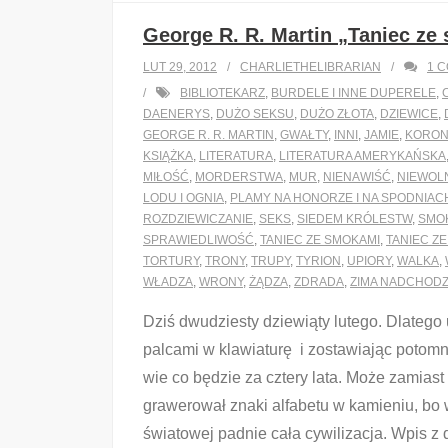
George R. R. Martin „Taniec ze
LUT 29, 2012
CHARLIETHELIBRARIAN
1
C
BIBLIOTEKARZ
,
BURDELE I INNE DUPERELE
,
DAENERYS
,
DUŻO SEKSU
,
DUŻO ZŁOTA
,
DZIEWICE
,
GEORGE R. R. MARTIN
,
GWAŁTY
,
INNI
,
JAMIE
,
KORON
KSIĄŻKA
,
LITERATURA
,
LITERATURA AMERYKAŃSKA
MIŁOŚĆ
,
MORDERSTWA
,
MUR
,
NIENAWIŚĆ
,
NIEWOL
LODU I OGNIA
,
PLAMY NA HONORZE I NA SPODNIAC
ROZDZIEWICZANIE
,
SEKS
,
SIEDEM KRÓLESTW
,
SMO
SPRAWIEDLIWOŚĆ
,
TANIEC ZE SMOKAMI
,
TANIEC Z
TORTURY
,
TRONY
,
TRUPY
,
TYRION
,
UPIORY
,
WALKA
,
WŁADZA
,
WRONY
,
ŻĄDZA
,
ZDRADA
,
ZIMA NADCHODZ
Dziś dwudziesty dziewiąty lutego. Dlatego 
palcami w klawiaturę i zostawiając potom
wie co będzie za cztery lata. Może zamiast
grawerował znaki alfabetu w kamieniu, bo 
światowej padnie cała cywilizacja. Wpis z 