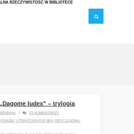
LNA RZECZYWISTOŚĆ W BIBLIOTECE
„Dagome Iudex” – trylogia
IBRARIAN
31
KOMENTARZY
,
KSIĄŻKI
,
LITERATURA POLSKA
,
OBYCZAJOWA
,