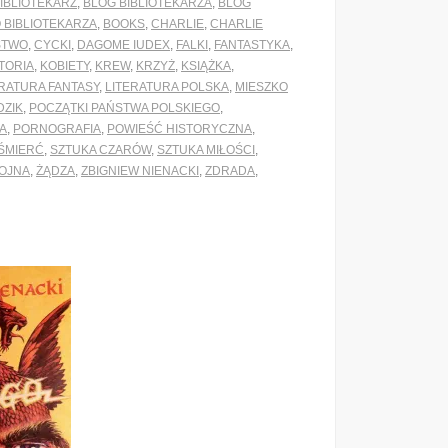
IBLIOTEKARZ
,
BLOG BIBLIOTEKARZA
,
BLOG
 BIBLIOTEKARZA
,
BOOKS
,
CHARLIE
,
CHARLIE
STWO
,
CYCKI
,
DAGOME IUDEX
,
FALKI
,
FANTASTYKA
,
TORIA
,
KOBIETY
,
KREW
,
KRZYŻ
,
KSIĄŻKA
,
ERATURA FANTASY
,
LITERATURA POLSKA
,
MIESZKO
ZIK
,
POCZĄTKI PAŃSTWA POLSKIEGO
,
A
,
PORNOGRAFIA
,
POWIEŚĆ HISTORYCZNA
,
ŚMIERĆ
,
SZTUKA CZARÓW
,
SZTUKA MIŁOŚCI
,
OJNA
,
ŻĄDZA
,
ZBIGNIEW NIENACKI
,
ZDRADA
,