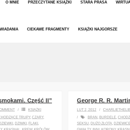
O MNIE
PRZECZYTANE KSIĄŻKI
STARA PRASA
WIRTUA
WIADANIA
CIEKAWE FRAGMENTY
KSIĄŻKI NAJGORSZE
 smokami. Część II”
George R. R. Marti
OMMENT
KSIĄŻKI
LUT 2, 2012
CHARLIETHELI
CHODZĄCE TRUPY
,
CZARY
,
BRAN
,
BURDELE
,
CHODZ
DZIEWKI
,
DZIWKI
,
FLAKI
,
SEKSU
,
DUŻO ZŁOTA
,
DZIEWIC
Y
,
KRASNAL
,
KREW
,
KRÓLÓW
,
GWAŁTY
,
INNI
,
KORONY
,
KRASN