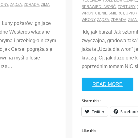
RECENZJA
,
ROZDZIEWICZANIE
ONY
,
ŻĄDZA
,
ZDRADA
,
ZIMA
SPRAWIEDLIWOŚĆ
,
TORTURY
,
WRON: CIENIE ŚMIERCI
,
UPIOR
WRONY
,
ŻĄDZA
,
ZDRADA
,
ZIMA
 Łuny pożarów, gnijące
iedne Westeros władane
Idę jak burza! Jak sztor
sprytna i przebiegła niczym
zwyczajna, gradowa taka? 
ć jak Cersei pogrąża się
jaka ta „Uczta dla wron” j
wi na myśl o losie
kraczą. Oj, jak dużo one k
hrze
…
poprzednim tomem NIC się
READ MORE
Share this:
Twitter
Faceboo
Like this: