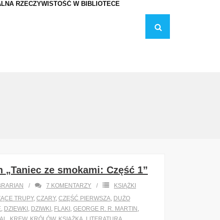
LNA RZECZYWISTOŚĆ W BIBLIOTECE
n „Taniec ze smokami: Część 1”
BRARIAN
7
KOMENTARZY
KSIĄŻKI
ĄCE TRUPY
,
CZARY
,
CZĘŚĆ PIERWSZA
,
DUŻO
E
,
DZIEWKI
,
DZIWKI
,
FLAKI
,
GEORGE R. R. MARTIN
,
AL
,
KREW
,
KRÓLÓW
,
KSIĄŻKA
,
LITERATURA