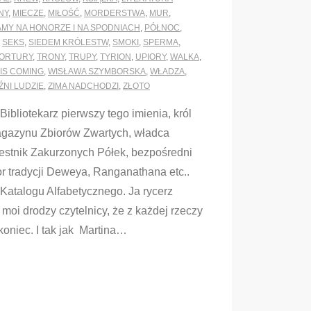
NY
,
MIECZE
,
MIŁOŚĆ
,
MORDERSTWA
,
MUR
,
AMY NA HONORZE I NA SPODNIACH
,
PÓŁNOC
,
,
SEKS
,
SIEDEM KRÓLESTW
,
SMOKI
,
SPERMA
,
ORTURY
,
TRONY
,
TRUPY
,
TYRION
,
UPIORY
,
WALKA
,
IS COMING
,
WISŁAWA SZYMBORSKA
,
WŁADZA
,
ŹNI LUDZIE
,
ZIMA NADCHODZI
,
ZŁOTO
 Bibliotekarz pierwszy tego imienia, król
agazynu Zbiorów Zwartych, władca
estnik Zakurzonych Półek, bezpośredni
or tradycji Deweya, Ranganathana etc..
atalogu Alfabetycznego. Ja rycerz
i drodzy czytelnicy, że z każdej rzeczy
oniec. I tak jak Martina
…