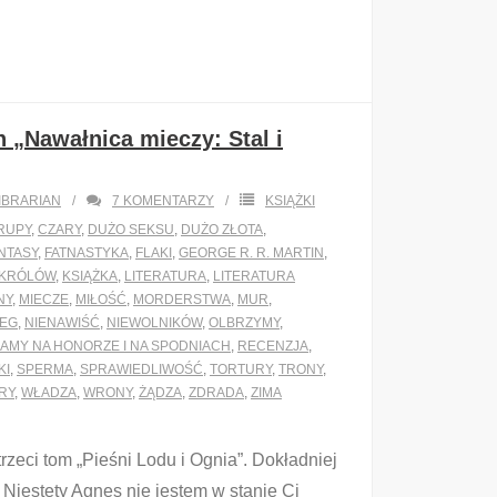
n „Nawałnica mieczy: Stal i
IBRARIAN
7
KOMENTARZY
KSIĄŻKI
RUPY
,
CZARY
,
DUŻO SEKSU
,
DUŻO ZŁOTA
,
NTASY
,
FATNASTYKA
,
FLAKI
,
GEORGE R. R. MARTIN
,
KRÓLÓW
,
KSIĄŻKA
,
LITERATURA
,
LITERATURA
NY
,
MIECZE
,
MIŁOŚĆ
,
MORDERSTWA
,
MUR
,
IEG
,
NIENAWIŚĆ
,
NIEWOLNIKÓW
,
OLBRZYMY
,
AMY NA HONORZE I NA SPODNIACH
,
RECENZJA
,
KI
,
SPERMA
,
SPRAWIEDLIWOŚĆ
,
TORTURY
,
TRONY
,
RY
,
WŁADZA
,
WRONY
,
ŻĄDZA
,
ZDRADA
,
ZIMA
trzeci tom „Pieśni Lodu i Ognia”. Dokładniej
). Niestety Agnes nie jestem w stanie Ci