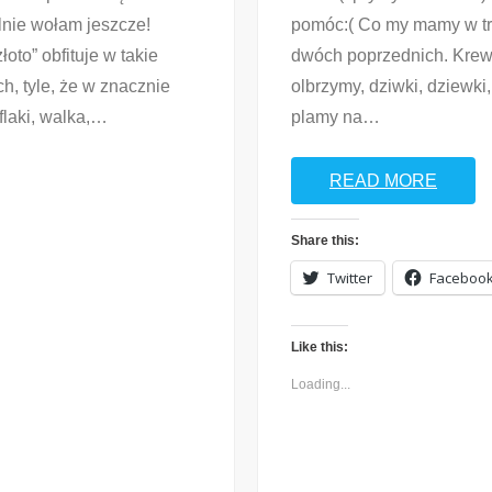
elnie wołam jeszcze!
pomóc:( Co my mamy w tr
oto” obfituje w takie
dwóch poprzednich. Krew, 
h, tyle, że w znacznie
olbrzymy, dziwki, dziewki,
aki, walka,
…
plamy na
…
READ MORE
Share this:
Twitter
Faceboo
Like this:
Loading...