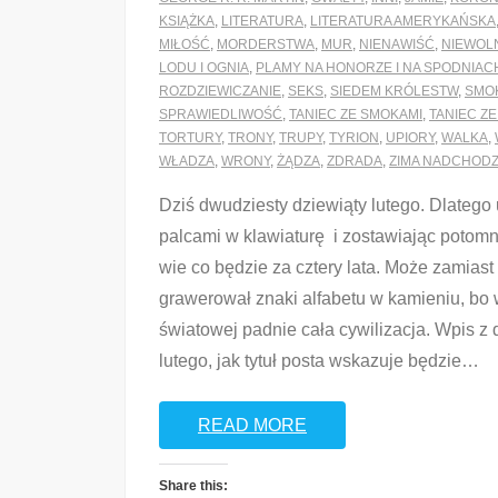
KSIĄŻKA
,
LITERATURA
,
LITERATURA AMERYKAŃSKA
MIŁOŚĆ
,
MORDERSTWA
,
MUR
,
NIENAWIŚĆ
,
NIEWOL
LODU I OGNIA
,
PLAMY NA HONORZE I NA SPODNIAC
ROZDZIEWICZANIE
,
SEKS
,
SIEDEM KRÓLESTW
,
SMO
SPRAWIEDLIWOŚĆ
,
TANIEC ZE SMOKAMI
,
TANIEC Z
TORTURY
,
TRONY
,
TRUPY
,
TYRION
,
UPIORY
,
WALKA
,
WŁADZA
,
WRONY
,
ŻĄDZA
,
ZDRADA
,
ZIMA NADCHODZ
Dziś dwudziesty dziewiąty lutego. Dlatego 
palcami w klawiaturę i zostawiając potom
wie co będzie za cztery lata. Może zamiast
grawerował znaki alfabetu w kamieniu, bo 
światowej padnie cała cywilizacja. Wpis z 
lutego, jak tytuł posta wskazuje będzie
…
READ MORE
Share this: