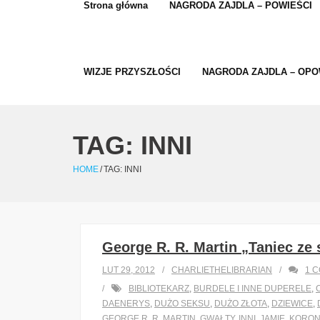
Strona główna
NAGRODA ZAJDLA – POWIEŚCI
WIZJE PRZYSZŁOŚCI
NAGRODA ZAJDLA – OPO
TAG:
INNI
HOME
/
TAG:
INNI
George R. R. Martin „Taniec ze
LUT 29, 2012
CHARLIETHELIBRARIAN
1
C
BIBLIOTEKARZ
,
BURDELE I INNE DUPERELE
,
DAENERYS
,
DUŻO SEKSU
,
DUŻO ZŁOTA
,
DZIEWICE
,
GEORGE R. R. MARTIN
,
GWAŁTY
,
INNI
,
JAMIE
,
KORON