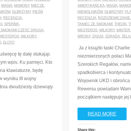
,
MAGIA
,
MAMONY
,
MIECZE
,
AMERYKAŃCKA
,
MAGIA
,
MAMO
NIKÓW
,
OLBRZYMY
,
PIEŚŃ
NIEWOLNIKÓW
,
OLBRZYMY
,
PL
H
,
RECENZJA
,
RECENZJA
,
ROZDZIEWICZANIE
KI
,
SPERMA
,
TANIEC ZE SMOKAMI
,
THEON
,
T
E SMOKAMI CZĘŚĆ DRUGA
,
WESTEROS
,
WILKORY
,
WINTER 
WESTEROS
,
WILKORY
,
WRONY
,
ŻĄDZA
,
ZDRADA
,
ŻELA
I
,
ZŁOTO
Ja z książki łaski Charlie
uświęcę tę datę stukając
niezmierzonych połaci M
nym wpis. Ku pamięci. Kto
Szerokich Regałów, nami
 na klawiaturze, będę
spadkobierca i kontynuat
w wyniku III wojny
Wojownik UKD i obrońca K
dnia dwudziesty dziewiąty
Rewersu powiadam Wam mo
początkiem następuje jej k
READ MORE
Share this: