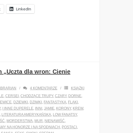
k
LinkedIn
n „Uczta dla wron: Cienie
IBRARIAN
4
KOMENTARZE
KSIĄŻKI
LE
,
CERSEI
,
CHODZĄCE TRUPY
,
CZARY
,
DORNE
,
IEWICE
,
DZIEWKI
,
DZIWKI
,
FANTASTYKA
,
FLAKI
,
Y
,
I INNE DUPERELE
,
INNI
,
JAMIE
,
KORONY
,
KREW
,
,
LITERATURA AMERYKAŃSKA
,
LOW FANATSY
,
OŚĆ
,
MORDERSTWA
,
MUR
,
NIENAWIŚĆ
,
AMY NA HONORZE I NA SPODNIACH
,
POSTACI
,