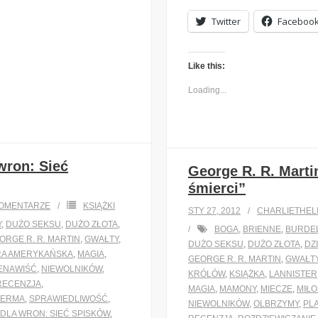
Twitter
Faceboo
Like this:
Loading...
wron: Sieć
George R. R. Marti
śmierci”
OMENTARZE
KSIĄŻKI
STY 27, 2012
CHARLIETHEL
Y
,
DUŻO SEKSU
,
DUŻO ZŁOTA
,
BOGA
,
BRIENNE
,
BURDE
ORGE R. R. MARTIN
,
GWAŁTY
,
DUŻO SEKSU
,
DUŻO ZŁOTA
,
DZ
RA AMERYKAŃSKA
,
MAGIA
,
GEORGE R. R. MARTIN
,
GWAŁT
ENAWIŚĆ
,
NIEWOLNIKÓW
,
KRÓLÓW
,
KSIĄŻKA
,
LANNISTER
RECENZJA
,
MAGIA
,
MAMONY
,
MIECZE
,
MIŁ
PERMA
,
SPRAWIEDLIWOŚĆ
,
NIEWOLNIKÓW
,
OLBRZYMY
,
PL
 DLA WRON: SIEĆ SPISKÓW
,