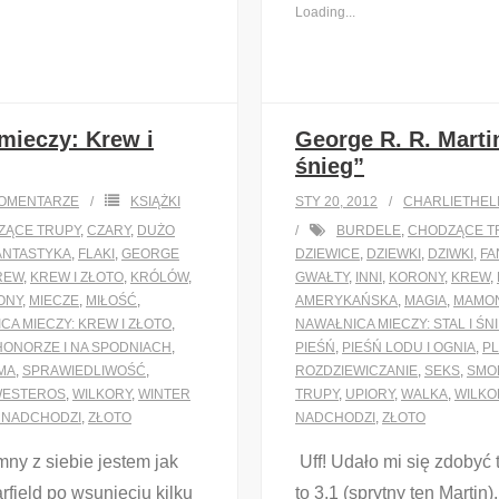
Loading...
mieczy: Krew i
George R. R. Marti
śnieg”
OMENTARZE
KSIĄŻKI
STY 20, 2012
CHARLIETHEL
ZĄCE TRUPY
,
CZARY
,
DUŻO
BURDELE
,
CHODZĄCE T
ANTASTYKA
,
FLAKI
,
GEORGE
DZIEWICE
,
DZIEWKI
,
DZIWKI
,
FA
REW
,
KREW I ZŁOTO
,
KRÓLÓW
,
GWAŁTY
,
INNI
,
KORONY
,
KREW
,
ONY
,
MIECZE
,
MIŁOŚĆ
,
AMERYKAŃSKA
,
MAGIA
,
MAMO
CA MIECZY: KREW I ZŁOTO
,
NAWAŁNICA MIECZY: STAL I ŚN
HONORZE I NA SPODNIACH
,
PIEŚŃ
,
PIEŚŃ LODU I OGNIA
,
PL
MA
,
SPRAWIEDLIWOŚĆ
,
ROZDZIEWICZANIE
,
SEKS
,
SMO
ESTEROS
,
WILKORY
,
WINTER
TRUPY
,
UPIORY
,
WALKA
,
WILKO
A NADCHODZI
,
ZŁOTO
NADCHODZI
,
ZŁOTO
y z siebie jestem jak
Uff! Udało mi się zdobyć 
field po wsunięciu kilku
to 3.1 (sprytny ten Martin