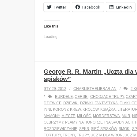
Twitter
Facebook
LinkedIn
Like this:
Loading...
George R. R. Martin „Uczta dla 
spisków”
STY 29, 2012
CHARLIETHELIBRARIAN
2
K
BURDELE
,
CERSEI
,
CHODZĄCE TRUPY
,
CZAR
DZIEWICE
,
DZIEWKI
,
DZIWKI
,
FANTASTYKA
,
FLAKI
,
GE
INNI
,
KORONY
,
KREW
,
KRÓLÓW
,
KSIĄŻKA
,
LITERATU
MAMONY
,
MIECZE
,
MIŁOŚĆ
,
MORDERSTWA
,
MUR
,
NI
OLBRZYMY
,
PLAMY NA HONORZE I NA SPODNIACH
,
ROZDZIEWICZANIE
,
SEKS
,
SIEĆ SPISKÓW
,
SMOKI
,
S
TORTURY
,
TRONY
,
TRUPY
,
UCZTA DLA WRON
,
UCZTA