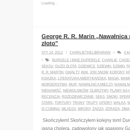
Loading...
George R. R. Marin „Nawałnica 
złoto”
STY 24, 2012
CHARLIETHELIBRARIAN
4
K
BURDELE I INNE DUPERELE
,
CHARLIE
,
CHOD
SEKSU
,
DUŻO ZŁOTA
,
DZIEWICE
,
DZIEWKI
,
DZIWKI
,
F
R. R. MARTIN
,
GWAŁTY
,
INNI
,
JON SNOW
,
KORONY
,
K
KSIĄŻKA
,
LITERATURA AMERYKAŃSKA
,
MAGIA
,
MAM
MORDERSTWA
,
MUR
,
NAWAŁNICA MIECZY
,
NAWAŁNI
NIENAWIŚĆ
,
NIEWOLNIKÓW
,
OLBRZYMY
,
PLAMY NA 
RECENZJA
,
ROZDZIEWICZANIE
,
SEKS
,
SMOKI
,
SPER
STARK
,
TORTURY
,
TRONY
,
TRUPY
,
UPIORY
,
WALKA
,
W
IS COMING
,
WŁADZA
,
WRONY
,
ŻĄDZA
,
ZDRADA
,
ZIM
Skończyłem! Skończyłem kolejny tom! Dumn
jasna cholera, zadowolony jak spasiony Gar