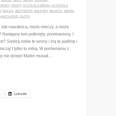
,
SANSA
,
SEKS
,
SMOKI
,
SPERMA
,
TRONY
,
TRUPY
,
UCZTA DLA WRON
,
UCZTA DLA
Y
,
WALKA
,
WESTEROS
,
WILKORY
,
WŁADZA
,
WRON
,
 NADCHODZI
,
ZŁOTO
m! Jak nawałnica, może mieczy, a może
Następny tom połknięty, przetrawiony. I
est? Siedzą sobie te wrony i żrą tę padlinę i
raczą! I tylko to robią. W porównaniu z
 nie dzieje! Martin musiał
…
k
LinkedIn