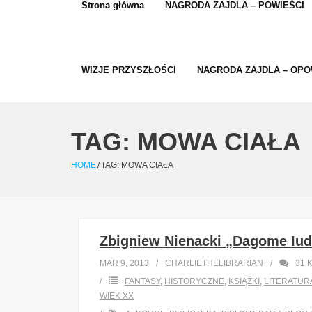
Strona główna
NAGRODA ZAJDLA – POWIEŚCI
WIZJE PRZYSZŁOŚCI
NAGRODA ZAJDLA – OPO
TAG:
MOWA CIAŁA
HOME
/
TAG:
MOWA CIAŁA
Zbigniew Nienacki „Dagome Iude
MAR 9, 2013
CHARLIETHELIBRARIAN
31
FANTASY
,
HISTORYCZNE
,
KSIĄŻKI
,
LITERATUR
WIEK XX