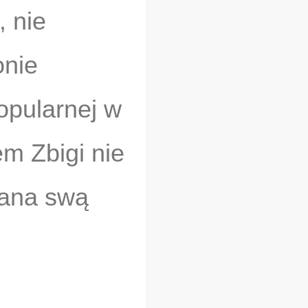
, nie
onie
popularnej w
m Zbigi nie
olana swą