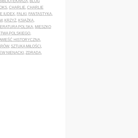
BIBLIOTEKARZA
,
BLOG
OKS
,
CHARLIE
,
CHARLIE
E IUDEX
,
FALKI
,
FANTASTYKA
,
W
,
KRZYŻ
,
KSIĄŻKA
,
TERATURA POLSKA
,
MIESZKO
STWA POLSKIEGO
,
OWIEŚĆ HISTORYCZNA
,
ARÓW
,
SZTUKA MIŁOŚCI
,
IEW NIENACKI
,
ZDRADA
,