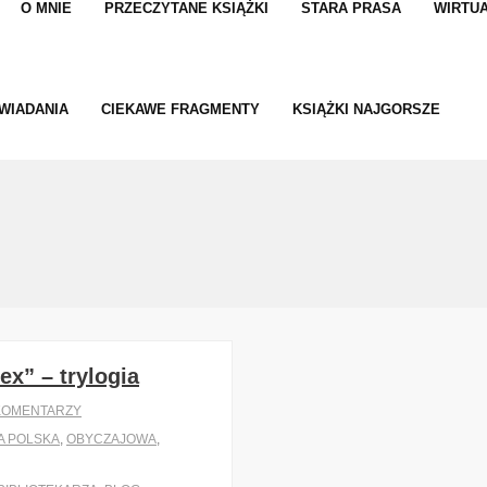
O MNIE
PRZECZYTANE KSIĄŻKI
STARA PRASA
WIRTUA
WIADANIA
CIEKAWE FRAGMENTY
KSIĄŻKI NAJGORSZE
x” – trylogia
KOMENTARZY
A POLSKA
,
OBYCZAJOWA
,