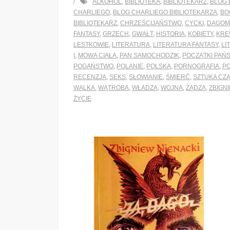
ALKOHOL
,
BIBLIOTEKA
,
BIBLIOTEKARZ
,
BLOG 
CHARLIEGO
,
BLOG CHARLIEGO BIBLIOTEKARZA
,
BO
BIBLIOTEKARZ
,
CHRZEŚCIJAŃSTWO
,
CYCKI
,
DAGOM
FANTASY
,
GRZECH
,
GWAŁT
,
HISTORIA
,
KOBIETY
,
KRE
LESTKOWIE
,
LITERATURA
,
LITERATURA FANTASY
,
LI
I
,
MOWA CIAŁA
,
PAN SAMOCHODZIK
,
POCZĄTKI PAŃ
POGAŃSTWO
,
POLANIE
,
POLSKA
,
PORNOGRAFIA
,
P
RECENZJA
,
SEKS
,
SŁOWIANIE
,
ŚMIERĆ
,
SZTUKA CZ
WALKA
,
WĄTROBA
,
WŁADZA
,
WOJNA
,
ŻĄDZA
,
ZBIGN
ŻYCIE