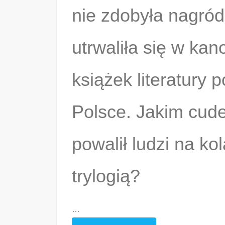
nie zdobyła nagród
utrwaliła się w kan
książek literatury 
Polsce. Jakim cude
powalił ludzi na k
trylogią?
…