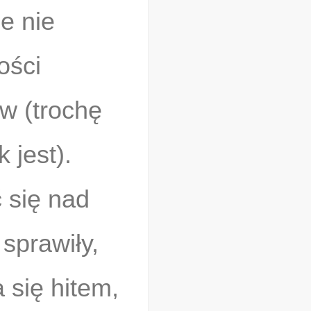
e nie
ości
ów (trochę
k jest).
 się nad
sprawiły,
a się hitem,