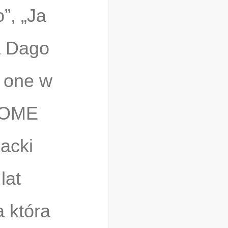
”, „Ja
a Dago
 one w
AGOME
acki
lat
a która