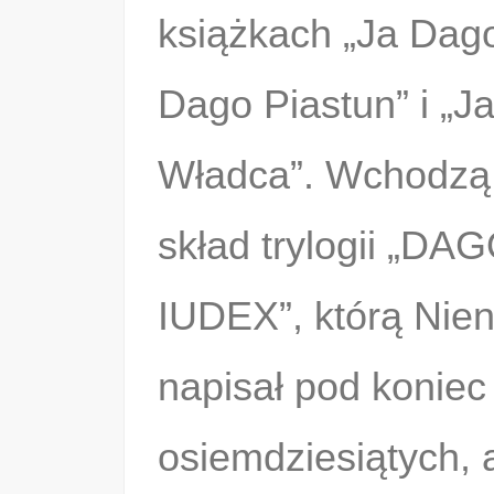
książkach „Ja Dago
Dago Piastun” i „J
Władca”. Wchodzą
skład trylogii „D
IUDEX”, którą Nien
napisał pod koniec 
osiemdziesiątych, 