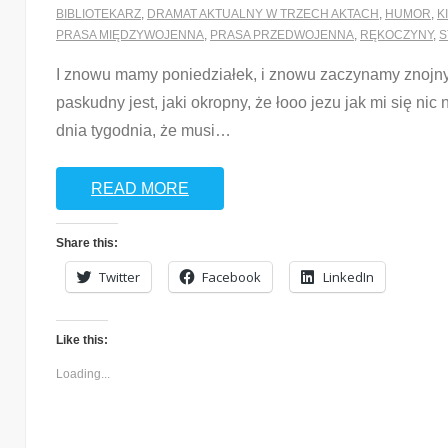
BIBLIOTEKARZ
,
DRAMAT AKTUALNY W TRZECH AKTACH
,
HUMOR
,
K
PRASA MIĘDZYWOJENNA
,
PRASA PRZEDWOJENNA
,
RĘKOCZYNY
,
S
I znowu mamy poniedziałek, i znowu zaczynamy znojny 
paskudny jest, jaki okropny, że łooo jezu jak mi się nic
dnia tygodnia, że musi
…
READ MORE
Share this:
Twitter
Facebook
LinkedIn
Like this:
Loading...