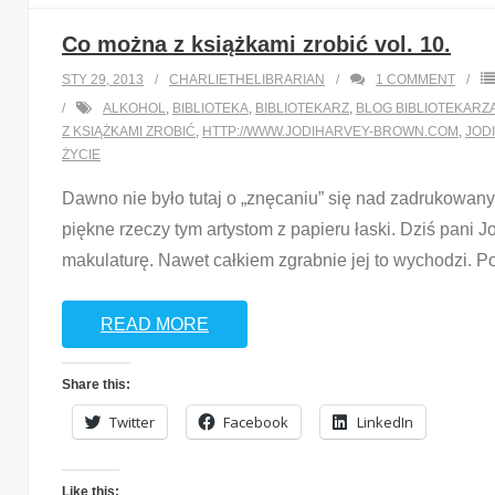
Co można z książkami zrobić vol. 10.
STY 29, 2013
CHARLIETHELIBRARIAN
1
COMMENT
ALKOHOL
,
BIBLIOTEKA
,
BIBLIOTEKARZ
,
BLOG BIBLIOTEKARZ
Z KSIĄŻKAMI ZROBIĆ
,
HTTP://WWW.JODIHARVEY-BROWN.COM
,
JOD
ŻYCIE
Dawno nie było tutaj o „znęcaniu” się nad zadrukowa
piękne rzeczy tym artystom z papieru łaski. Dziś pani
makulaturę. Nawet całkiem zgrabnie jej to wychodzi. 
READ MORE
Share this:
Twitter
Facebook
LinkedIn
Like this: