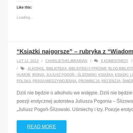
Like this:
Loading...
“Książki najgorsze” – rubryka z “Wiadomo
LUT 12, 2013
CHARLIETHELIBRARIAN
6
KOMENTARZY
ALKOHOL
,
BIBLIOTEKA
,
BIBLIOTEKI CYFROWE
,
BLOG BIBLIO
HUMOR
,
IRONIA
,
JULIUSZ POGOŃ - ŚLIZOWSKI
,
KSIĄŻKA
,
KSIĄŻKI
,
L
POLSKA
,
PRASA MIĘDZYWOJENNA
,
PROWINCJA
,
RECENZJA
,
ŚMIE
Dziś nie będzie o alkoholu we wstępie. Dziś nie będzie
poezji erotycznej autorstwa Juliusza Pogonia – Ślizow
„Juliusz Pogoń-Ślizowski. Uśmiechy i łzy. Poezje erotyc
READ MORE