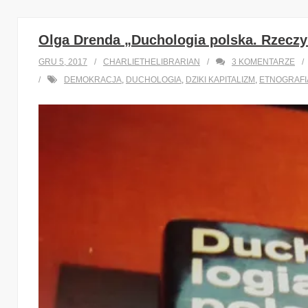
Olga Drenda „Duchologia polska. Rzeczy 
GRU 5, 2017
CHARLIETHELIBRARIAN
3
KOMENTARZE
DEMOKRACJA
,
DUCHOLOGIA
,
DZIKI KAPITALIZM
,
ETNOGRAFI