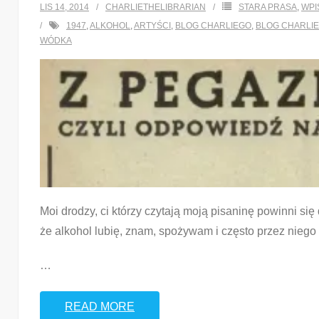
LIS 14, 2014
CHARLIETHELIBRARIAN
STARA PRASA
,
WPI
1947
,
ALKOHOL
,
ARTYŚCI
,
BLOG CHARLIEGO
,
BLOG CHARLIE
WÓDKA
Moi drodzy, ci którzy czytają moją pisaninę powinni si
że alkohol lubię, znam, spożywam i często przez niego c
…
READ MORE