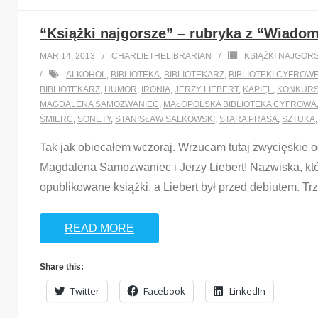
“Książki najgorsze” – rubryka z “Wiadomo
MAR 14, 2013
CHARLIETHELIBRARIAN
KSIĄŻKI NAJGOR
ALKOHOL
,
BIBLIOTEKA
,
BIBLIOTEKARZ
,
BIBLIOTEKI CYFROW
BIBLIOTEKARZ
,
HUMOR
,
IRONIA
,
JERZY LIEBERT
,
KAPIĘL
,
KONKUR
MAGDALENA SAMOZWANIEC
,
MAŁOPOLSKA BIBLIOTEKA CYFROWA
ŚMIERĆ
,
SONETY
,
STANISŁAW SALKOWSKI
,
STARA PRASA
,
SZTUKA
Tak jak obiecałem wczoraj. Wrzucam tutaj zwycięskie o
Magdalena Samozwaniec i Jerzy Liebert! Nazwiska, któr
opublikowane książki, a Liebert był przed debiutem. Tr
READ MORE
Share this:
Twitter
Facebook
LinkedIn