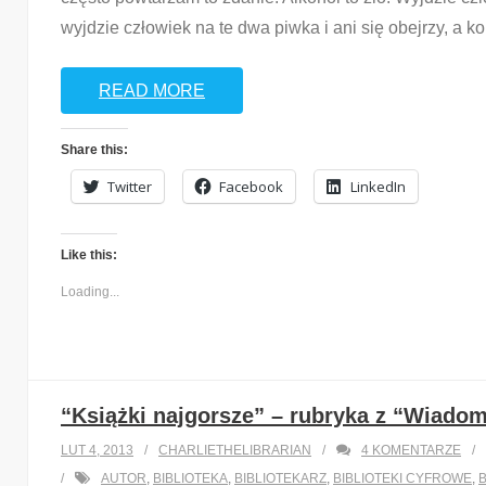
wyjdzie człowiek na te dwa piwka i ani się obejrzy, a k
READ MORE
Share this:
Twitter
Facebook
LinkedIn
Like this:
Loading...
“Książki najgorsze” – rubryka z “Wiadomo
LUT 4, 2013
CHARLIETHELIBRARIAN
4
KOMENTARZE
AUTOR
,
BIBLIOTEKA
,
BIBLIOTEKARZ
,
BIBLIOTEKI CYFROWE
,
B