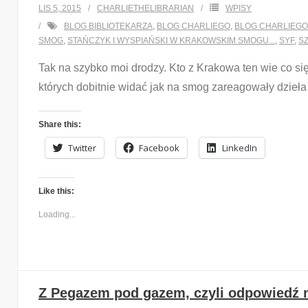
LIS 5, 2015
CHARLIETHELIBRARIAN
WPISY
BLOG BIBLIOTEKARZA
,
BLOG CHARLIEGO
,
BLOG CHARLIEGO
SMOG
,
STAŃCZYK I WYSPIAŃSKI W KRAKOWSKIM SMOGU...
,
SYF
,
S
Tak na szybko moi drodzy. Kto z Krakowa ten wie co się
których dobitnie widać jak na smog zareagowały dzieła s
Share this:
Twitter
Facebook
LinkedIn
Like this:
Loading...
Z Pegazem pod gazem, czyli odpowiedź na