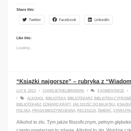
Share this:
Twitter
Facebook
LinkedIn
Like this:
Loading...
“Książki najgorsze” – rubryka z “Wiadomo
LUT 8, 2013
CHARLIETHELIBRARIAN
4
KOMENTARZE
ALKOHOL
,
BIBLIOTEKA
,
BIBLIOTEKARZ
,
BIBLIOTEKI CYFROW
BIBLIOTEKARZ
,
EDWARD KRAFT
,
JAK DOJŚĆ DO MAJĄTKU
,
KSIĄŻK
POLSKA
,
PRASA MIĘDZYWOJENNA
,
RECENZJA
,
ŚMIERĆ
,
STARA PR
Alkohol to zło. Tym jakże filozoficznym, pełnym głębo
często powtarzam to zdanie. Alkohol to zło. Wyjdzie czło