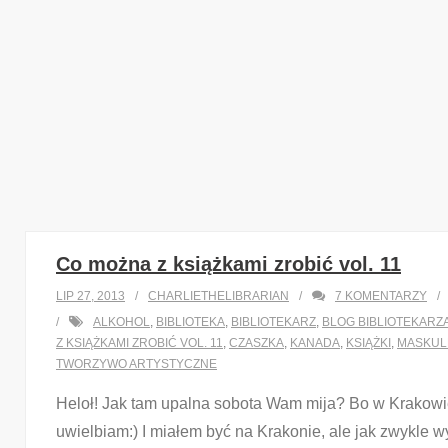
Co można z książkami zrobić vol. 11
LIP 27, 2013
CHARLIETHELIBRARIAN
7
KOMENTARZY
ALKOHOL
,
BIBLIOTEKA
,
BIBLIOTEKARZ
,
BLOG BIBLIOTEKARZ
Z KSIĄŻKAMI ZROBIĆ VOL. 11
,
CZASZKA
,
KANADA
,
KSIĄŻKI
,
MASKUL
TWORZYWO ARTYSTYCZNE
Heloł! Jak tam upalna sobota Wam mija? Bo w Krakowie 
uwielbiam:) I miałem być na Krakonie, ale jak zwykle w