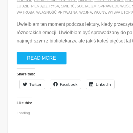
CHARLIE
,
CHARLIE BIBLIOTEKARZ
,
EMOCJE
,
FIKCYJNY ŚWIAT
,
GAT
LUDZIE
,
PIENIĄDZ
,
RYSA
,
ŚMIERĆ
,
SOCJALIZM
,
SPRAWIEDLIWOŚĆ 
WĄTROBA
,
WŁASNOŚĆ PRYWATNA
,
WOJNA
,
WOJNY
,
WYSPA UTOPI
Uwielbiam ten moment podczas lektury, kiedy przeczyt
różnorakich emocji. Uwielbiam być sprowadzany do part
najmędrszym z bibliotekarzy, ale jakiś koleś pięćset la
READ MORE
Share this:
Twitter
Facebook
LinkedIn
Like this:
Loading...