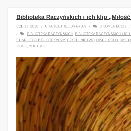
Biblioteka Raczyńskich i ich klip „Miłość
CZE 13, 2018
CHARLIETHELIBRARIAN
8
KOMENTARZY
BIBLIOTEKA RACZYŃSKICH
,
BIBLIOTEKA RACZYŃSKICH I ICH
CHARLIEGO BIBLIOTEKARZA
,
CZYTELNICTWO
,
DISCO POLO
,
DISCO
VIDEO
,
YOUTUBE