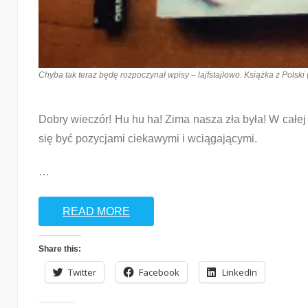
Chyba tak teraz będę rozpoczynał wpisy – lajfstajlowo. Książka z Polski 
Dobry wieczór! Hu hu ha! Zima nasza zła była! W całej 
się być pozycjami ciekawymi i wciągającymi.
…
READ MORE
Share this:
Twitter
Facebook
LinkedIn