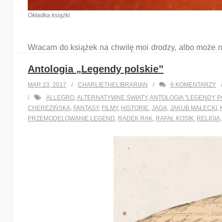
Okładka książki.
Wracam do książek na chwilę moi drodzy, albo może na
czasów i ludzi, którzy w tych dniach żyli, tworzyli, praco
Antologia „Legendy polskie”
…
MAR 23, 2017
CHARLIETHELIBRARIAN
6
KOMENTARZY
ALLEGRO
,
ALTERNATYWNE ŚWIATY
,
ANTOLOGIA "LEGENDY P
CHEREZIŃSKA
,
FANTASY
,
FILMY
,
HISTORIE
,
JAGA
,
JAKUB MAŁECKI
,
READ MORE
PRZEMODELOWANIE LEGEND
,
RADEK RAK
,
RAFAŁ KOSIK
,
RELIGIA
Share this:
Twitter
Facebook
LinkedIn
Like this:
Loading...