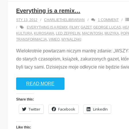
Everything is a remix…
STY 13, 2012
CHARLIETHELIBRARIAN
1
COMMENT
EVERYTHING IS A REMIX
,
FILMY
,
GAZET
,
GEORGE LUCAS
,
HE
KULTURA
,
KUROSAWA
,
LED ZEPPELIN
,
MACINTOSH
,
MUZYKA
,
POP
TRANSFORMACJA
,
VIMEO
,
WYNALZAKI
Wielokrotnie powtarzam niczym mantrę zdanie: „WSZYS
do starych czasopism, książek, zakurzonych gazet, któ
byli tacy sami. Dzisiejsze moje odkrycie nie będzie św
READ MORE
Share this:
Twitter
Facebook
LinkedIn
Like this: