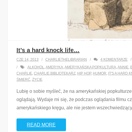
Światowid ze Zbrucza. Źródło: http://p
It’s a hard knock life…
CZE 14, 2013
CHARLIETHELIBRARIAN
4
KOMENTARZE
Dobry wieczór kochani. Piszę do Was żeby się przed 
ALKOHOL
,
AMERYKA
,
AMERYKAŃSKA POPKULTURA
,
ANNIE
,
została dotrzymana. Może zrobiłem się trochę aktywniej
CHARLIE
,
CHARLIE BIBLIOTEKARZ
,
HIP HOP
,
HUMOR
,
IT'S A HARD 
lubię sobie skrobać tutaj te marne słowa (które późnie
ŚMIERĆ
,
ŻYCIE
…
Lubię o sobie myśleć, że na amerykańskiej popkulturze 
oglądają. Wydaje mi się, że podczas oglądania filmu c
amerykańskiego kręgu, ale nie jestem wszechwiedzący 
READ MORE
Share this:
READ MORE