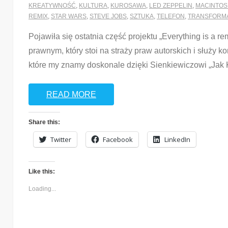
KREATYWNOŚĆ
,
KULTURA
,
KUROSAWA
,
LED ZEPPELIN
,
MACINTOS
REMIX
,
STAR WARS
,
STEVE JOBS
,
SZTUKA
,
TELEFON
,
TRANSFORM
Pojawiła się ostatnia część projektu „Everything is a r
prawnym, który stoi na straży praw autorskich i służy 
które my znamy doskonale dzięki Sienkiewiczowi „Jak K
READ MORE
Share this:
Twitter
Facebook
LinkedIn
Like this:
Loading...