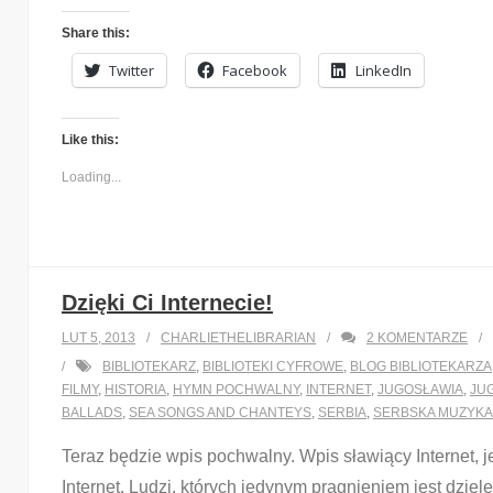
Twitter
Facebook
LinkedIn
Share this:
Twitter
Facebook
LinkedIn
Like this:
Loading...
Like this:
Loading...
Dzięki Ci Internecie!
LUT 5, 2013
CHARLIETHELIBRARIAN
2
KOMENTARZE
BIBLIOTEKARZ
,
BIBLIOTEKI CYFROWE
,
BLOG BIBLIOTEKARZA
FILMY
,
HISTORIA
,
HYMN POCHWALNY
,
INTERNET
,
JUGOSŁAWIA
,
JU
BALLADS
,
SEA SONGS AND CHANTEYS
,
SERBIA
,
SERBSKA MUZYKA
Teraz będzie wpis pochwalny. Wpis sławiący Internet, jeg
Internet. Ludzi, których jedynym pragnieniem jest dziel