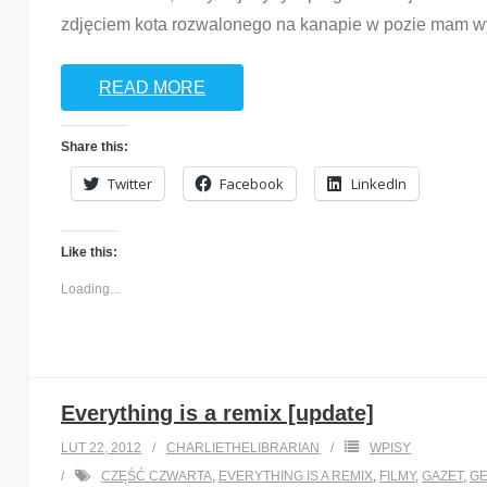
zdjęciem kota rozwalonego na kanapie w pozie mam wy
READ MORE
Share this:
Twitter
Facebook
LinkedIn
Like this:
Loading...
Everything is a remix [update]
LUT 22, 2012
CHARLIETHELIBRARIAN
WPISY
CZĘŚĆ CZWARTA
,
EVERYTHING IS A REMIX
,
FILMY
,
GAZET
,
GE