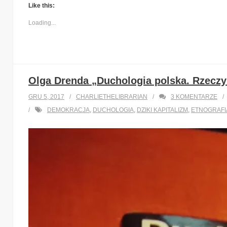
Like this:
Loading...
Olga Drenda „Duchologia polska. Rzeczy 
GRU 5, 2017
CHARLIETHELIBRARIAN
3
KOMENTARZE
DEMOKRACJA
,
DUCHOLOGIA
,
DZIKI KAPITALIZM
,
ETNOGRAFI