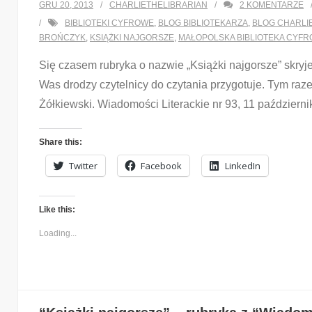
GRU 20, 2013
CHARLIETHELIBRARIAN
2
KOMENTARZE
BIBLIOTEKI CYFROWE
,
BLOG BIBLIOTEKARZA
,
BLOG CHARLI
BROŃCZYK
,
KSIĄŻKI NAJGORSZE
,
MAŁOPOLSKA BIBLIOTEKA CYF
Się czasem rubryka o nazwie „Książki najgorsze” skryj
Was drodzy czytelnicy do czytania przygotuje. Tym ra
Żółkiewski. Wiadomości Literackie nr 93, 11 październi
Share this:
Twitter
Facebook
LinkedIn
Like this:
Loading...