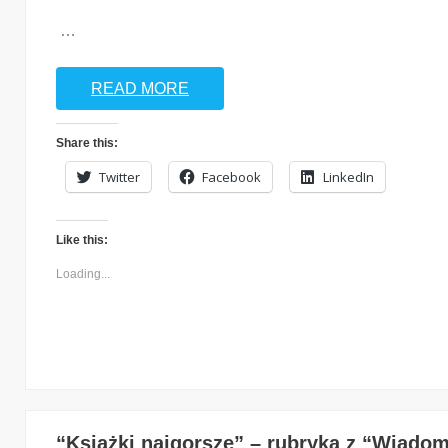
…
READ MORE
Share this:
Twitter
Facebook
LinkedIn
Like this:
Loading...
“Książki najgorsze” – rubryka z “Wiadomo