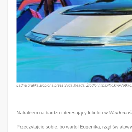
Ładna grafika zrobiona przez Syda Meada. Źródło: https://flic.kr/p/7p9X
Natrafiłem na bardzo interesujący felieton w
Wiadomości
Przeczytajcie sobie, bo warto! Eugenika, rząd świato