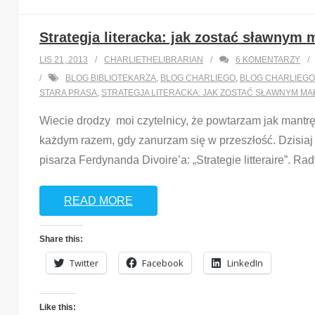
Strategja literacka: jak zostać sławnym 
LIS 21, 2013
CHARLIETHELIBRARIAN
6
KOMENTARZY
BLOG BIBLIOTEKARZA
,
BLOG CHARLIEGO
,
BLOG CHARLIEGO
STARA PRASA
,
STRATEGJA LITERACKA: JAK ZOSTAĆ SŁAWNYM MAŁ
Wiecie drodzy moi czytelnicy, że powtarzam jak mantrę s
każdym razem, gdy zanurzam się w przeszłość. Dzisiaj 
pisarza Ferdynanda Divoire’a: „Strategie litteraire”. 
READ MORE
Share this:
Twitter
Facebook
LinkedIn
Like this: