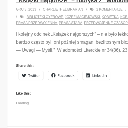
“Książki najgorsze” – rubryka z “Wiadomo
GRU 3, 2013
CHARLIETHELIBRARIAN
2
KOMENTARZE
BIBLIOTEKI CYFROWE
,
JÓZEF MACIEJOWSKI
,
KOBIETKA
,
KOB
PRASA PRZEDWOJENNA
,
PRASA STARA
,
PRZEDWOJENNE CZASOP
I kolejny odcinek „Książek najgorszych” – nie było lekko
bardzo często byli oni później smagani bezlitosnym bi
— Uwagi — Myśli.” Wiadomości Literckie nr 34(86), 23 
Share this:
Twitter
Facebook
LinkedIn
Like this:
Loading...