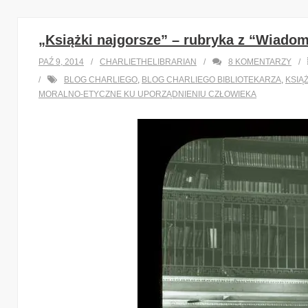
„Książki najgorsze” – rubryka z “Wiadomo
PAŹ 9, 2014
CHARLIETHELIBRARIAN
8
KOMENTARZY
BLOG CHARLIEGO
,
BLOG CHARLIEGO BIBLIOTEKARZA
,
KSIĄ
MORALNO-ETYCZNE KU UPORZĄDNIENIU CZŁOWIEKA