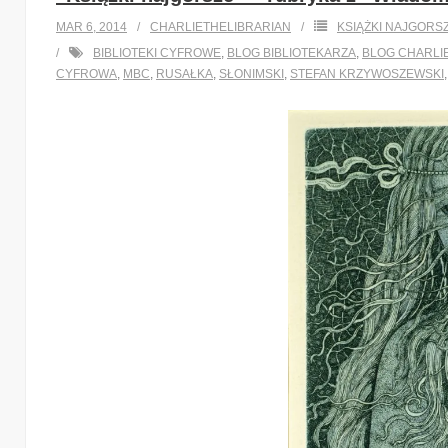
MAR 6, 2014
CHARLIETHELIBRARIAN
KSIĄŻKI NAJGORS
BIBLIOTEKI CYFROWE
,
BLOG BIBLIOTEKARZA
,
BLOG CHARLI
CYFROWA
,
MBC
,
RUSAŁKA
,
SŁONIMSKI
,
STEFAN KRZYWOSZEWSKI