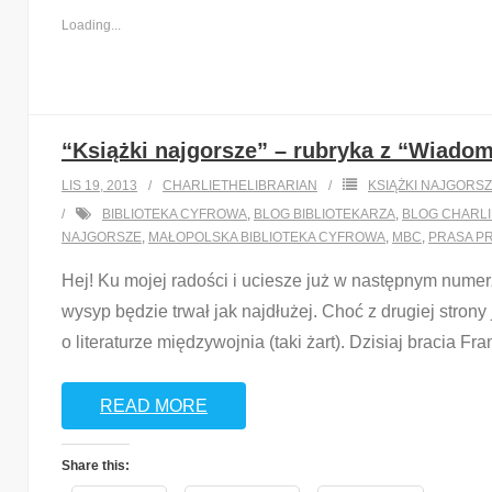
Loading...
“Książki najgorsze” – rubryka z “Wiadomo
LIS 19, 2013
CHARLIETHELIBRARIAN
KSIĄŻKI NAJGORS
BIBLIOTEKA CYFROWA
,
BLOG BIBLIOTEKARZA
,
BLOG CHARL
NAJGORSZE
,
MAŁOPOLSKA BIBLIOTEKA CYFROWA
,
MBC
,
PRASA P
Hej! Ku mojej radości i uciesze już w następnym numerz
wysyp będzie trwał jak najdłużej. Choć z drugiej strony
o literaturze międzywojnia (taki żart). Dzisiaj bracia Fr
READ MORE
Share this: