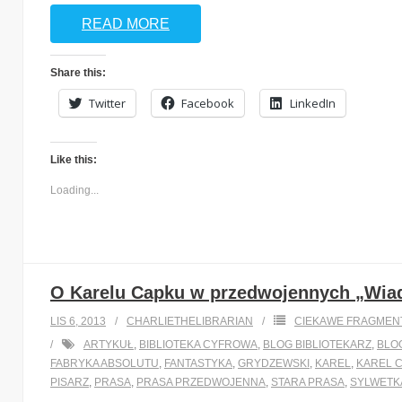
READ MORE
Share this:
Twitter
Facebook
LinkedIn
Like this:
Loading...
O Karelu Capku w przedwojennych „Wiad
LIS 6, 2013
CHARLIETHELIBRARIAN
CIEKAWE FRAGMEN
ARTYKUŁ
,
BIBLIOTEKA CYFROWA
,
BLOG BIBLIOTEKARZ
,
BLO
FABRYKA ABSOLUTU
,
FANTASTYKA
,
GRYDZEWSKI
,
KAREL
,
KAREL 
PISARZ
,
PRASA
,
PRASA PRZEDWOJENNA
,
STARA PRASA
,
SYLWETK