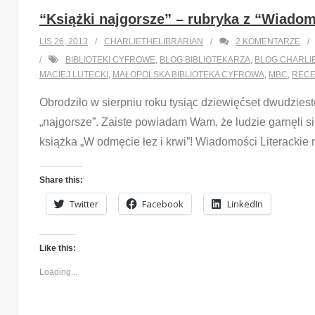
“Książki najgorsze” – rubryka z “Wiadomo
LIS 26, 2013
CHARLIETHELIBRARIAN
2
KOMENTARZE
BIBLIOTEKI CYFROWE
,
BLOG BIBLIOTEKARZA
,
BLOG CHARLI
MACIEJ LUTECKI
,
MAŁOPOLSKA BIBLIOTEKA CYFROWA
,
MBC
,
RECE
Obrodziło w sierpniu roku tysiąc dziewięćset dwudzies
„najgorsze”. Zaiste powiadam Wam, że ludzie garnęli się
książka „W odmęcie łez i krwi”! Wiadomości Literackie n
Share this:
Twitter
Facebook
LinkedIn
Like this:
Loading...