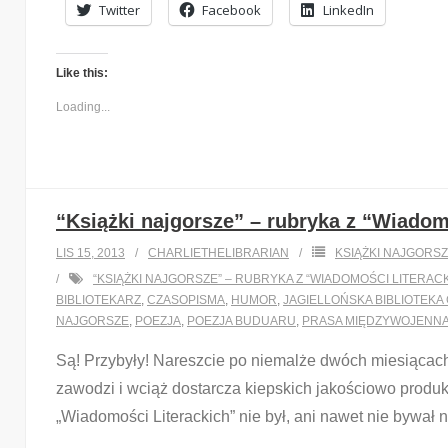
Twitter
Facebook
LinkedIn
Like this:
Loading...
“Książki najgorsze” – rubryka z “Wiadomo
LIS 15, 2013
CHARLIETHELIBRARIAN
KSIĄŻKI NAJGORS
“KSIĄŻKI NAJGORSZE” – RUBRYKA Z “WIADOMOŚCI LITERACK
BIBLIOTEKARZ
,
CZASOPISMA
,
HUMOR
,
JAGIELLOŃSKA BIBLIOTEK
NAJGORSZE
,
POEZJA
,
POEZJA BUDUARU
,
PRASA MIĘDZYWOJENN
Są! Przybyły! Nareszcie po niemalże dwóch miesiącach 
zawodzi i wciąż dostarcza kiepskich jakościowo produktó
„Wiadomości Literackich” nie był, ani nawet nie byw