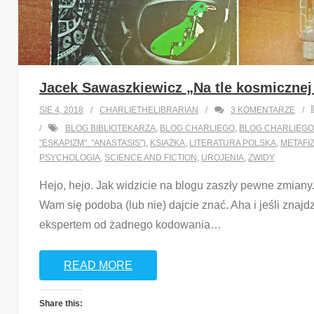
Jacek Sawaszkiewicz „Na tle kosmicznej 
SIE 4, 2018
CHARLIETHELIBRARIAN
3
KOMENTARZE
BLOG BIBLIOTEKARZA
,
BLOG CHARLIEGO
,
BLOG CHARLIEGO
"ESKAPIZM". "ANASTASIS")
,
KSIĄŻKA
,
LITERATURA POLSKA
,
METAFI
PSYCHOLOGIA
,
SCIENCE AND FICTION
,
UROJENIA
,
ZWIDY
Hejo, hejo. Jak widzicie na blogu zaszły pewne zmiany.
Wam się podoba (lub nie) dajcie znać. Aha i jeśli znajd
ekspertem od żadnego kodowania
…
READ MORE
Share this: