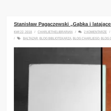
Stanisław Pagaczewski „Gąbka i latające
KWI 22, 2018
CHARLIETHELIBRARIAN
2
KOMENTARZE
BALTAZAR
,
BLOG BIBLIOTEKARZA
,
BLOG CHARLIEGO
,
BLOG 