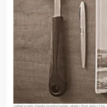
Lajfstajl w pełni. Książka na wskroś polska, młotek z Rosji, pióro z Chin