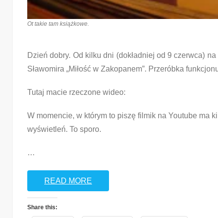
Ot takie tam książkowe.
Dzień dobry. Od kilku dni (dokładniej od 9 czerwca) n
Sławomira „Miłość w Zakopanem”. Przeróbka funkcjon
Tutaj macie rzeczone wideo:
W momencie, w którym to piszę filmik na Youtube ma ki
wyświetleń. To sporo.
…
READ MORE
Share this: