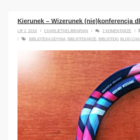
Kierunek – Wizerunek (nie)konferencja dl
LIP 2, 2018
CHARLIETHELIBRARIAN
2
KOMENTARZE
BIBLIOTEKA GDYNIA
,
BIBLIOTEKARZE
,
BIBLIOTEKI
,
BLOG CHA