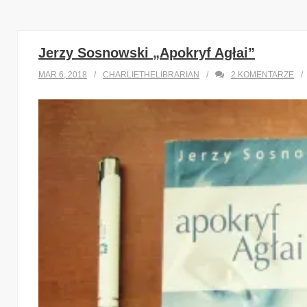
Jerzy Sosnowski „Apokryf Agłai”
MAR 6, 2018
CHARLIETHELIBRARIAN
2
KOMENTARZE