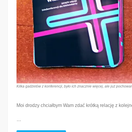
Kilka gadżetów z konferencji, było ich znacznie więcej, ale już pochowan
Moi drodzy chciałbym Wam zdać krótką relację z kolejn
…