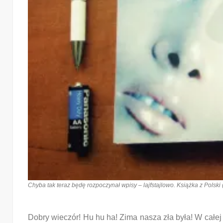
Chyba tak teraz będę rozpoczynał wpisy – lajfstajlowo. Książka z Polski 
Dobry wieczór! Hu hu ha! Zima nasza zła była! W całej 