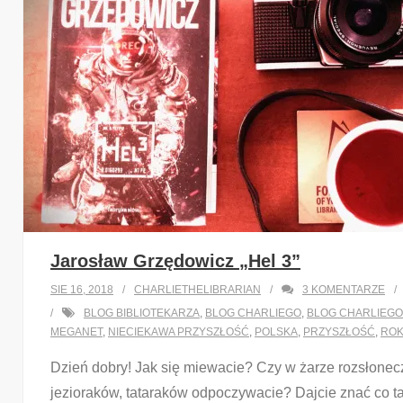
Jarosław Grzędowicz „Hel 3”
SIE 16, 2018
CHARLIETHELIBRARIAN
3
KOMENTARZE
BLOG BIBLIOTEKARZA
,
BLOG CHARLIEGO
,
BLOG CHARLIEGO
MEGANET
,
NIECIEKAWA PRZYSZŁOŚĆ
,
POLSKA
,
PRZYSZŁOŚĆ
,
ROK
Dzień dobry! Jak się miewacie? Czy w żarze rozsłonec
jezioraków, tataraków odpoczywacie? Dajcie znać co t