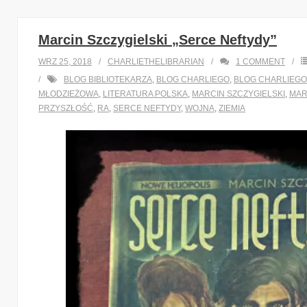
Marcin Szczygielski „Serce Neftydy”
WRZ 25, 2018
CHARLIETHELIBRARIAN
1
COMMENT
BLOG BIBLIOTEKARZA
,
BLOG CHARLIEGO
,
BLOG CHARLIEGO
MŁODZIEŻOWA
,
LITERATURA POLSKA
,
MARCIN SZCZYGIELSKI
,
MAR
PRZYSZŁOŚĆ
,
RA
,
SERCE NEFTYDY
,
WOJNA
,
ZIEMIA