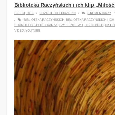
Biblioteka Raczyńskich i ich klip „Miłość
CZE 13, 2018
CHARLIETHELIBRARIAN
8
KOMENTARZY
BIBLIOTEKA RACZYŃSKICH
,
BIBLIOTEKA RACZYŃSKICH I ICH
CHARLIEGO BIBLIOTEKARZA
,
CZYTELNICTWO
,
DISCO POLO
,
DISCO
VIDEO
,
YOUTUBE