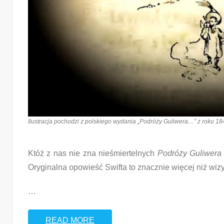
Ilustracja pochodzi z polskiego wydania „Podróży Guliwera…” z roku 1
Któż z nas nie zna nieśmiertelnych
Podróży Guliwera
Oryginalna opowieść Swifta to znacznie więcej niż wizyt
…
READ MORE