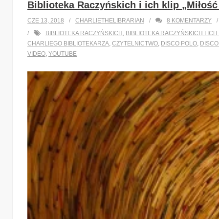
Biblioteka Raczyńskich i ich klip „Miłość
CZE 13, 2018
CHARLIETHELIBRARIAN
8
KOMENTARZY
BIBLIOTEKA RACZYŃSKICH
,
BIBLIOTEKA RACZYŃSKICH I ICH
CHARLIEGO BIBLIOTEKARZA
,
CZYTELNICTWO
,
DISCO POLO
,
DISCO
VIDEO
,
YOUTUBE