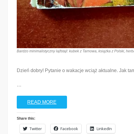
Bardzo minimalistyczny lajfstajl: kubek z Tarnowa, książka z Polski, herb
Dzień dobry! Pytanie o wakacje wciąż aktualne. Jak tam
…
READ MORE
Share this:
Twitter
Facebook
LinkedIn