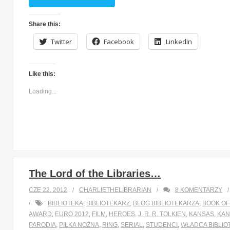
Share this:
Twitter
Facebook
LinkedIn
Like this:
Loading...
The Lord of the Libraries…
CZE 22, 2012
CHARLIETHELIBRARIAN
8
KOMENTARZY
BIBLIOTEKA
,
BIBLIOTEKARZ
,
BLOG BIBLIOTEKARZA
,
BOOK O
AWARD
,
EURO 2012
,
FILM
,
HEROES
,
J. R. R. TOLKIEN
,
KANSAS
,
KAN
PARODIA
,
PIŁKA NOŻNA
,
RING
,
SERIAL
,
STUDENCI
,
WŁADCA BIBLIO