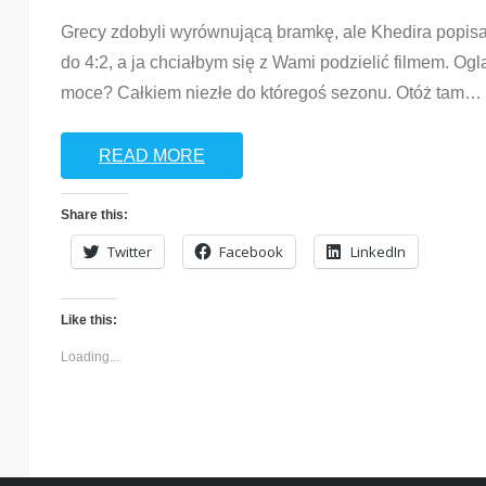
Grecy zdobyli wyrównującą bramkę, ale Khedira popisał 
do 4:2, a ja chciałbym się z Wami podzielić filmem. Ogl
moce? Całkiem niezłe do któregoś sezonu. Otóż tam
…
READ MORE
Share this:
Twitter
Facebook
LinkedIn
Like this:
Loading...