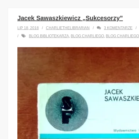
Jacek Sawaszkiewicz „Sukcesorzy”
LIP 18, 2018
CHARLIETHELIBRARIAN
3
KOMENTARZE
BLOG BIBLIOTEKARZA
,
BLOG CHARLIEGO
,
BLOG CHARLIEGO