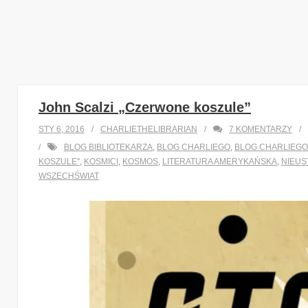
John Scalzi „Czerwone koszule”
STY 6, 2016
CHARLIETHELIBRARIAN
7
KOMENTARZY
BLOG BIBLIOTEKARZA
,
BLOG CHARLIEGO
,
BLOG CHARLIEGO
KOSZULE"
,
KOSMICI
,
KOSMOS
,
LITERATURA AMERYKAŃSKA
,
NIEUS
WSZECHŚWIAT