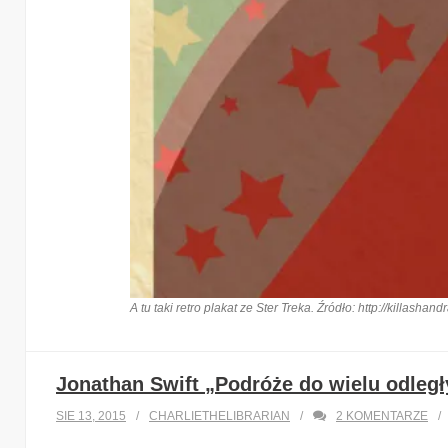
A tu taki retro plakat ze Ster Treka. Źródło: http://killash
Pana Scalziego poznałem od bardzo dobrej strony, cz
Jonathan Swift „Podróże do wielu odle
duchów
, ale z tego co pamiętam podobały mi się rów
SIE 13, 2015
CHARLIETHELIBRARIAN
2
KOMENTARZE
naczytałem się mnóstwo baaaardzo pozytywnych opinii 