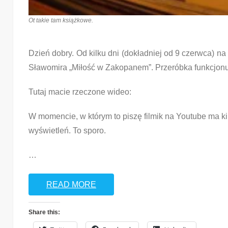
Ot takie tam książkowe.
Dzień dobry. Od kilku dni (dokładniej od 9 czerwca) n
Sławomira „Miłość w Zakopanem”. Przeróbka funkcjon
Tutaj macie rzeczone wideo:
W momencie, w którym to piszę filmik na Youtube ma ki
wyświetleń. To sporo.
…
READ MORE
Share this: