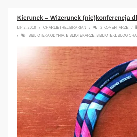
Kierunek – Wizerunek (nie)konferencja dl
LIP 2, 2018
CHARLIETHELIBRARIAN
2
KOMENTARZE
BIBLIOTEKA GDYNIA
,
BIBLIOTEKARZE
,
BIBLIOTEKI
,
BLOG CHA