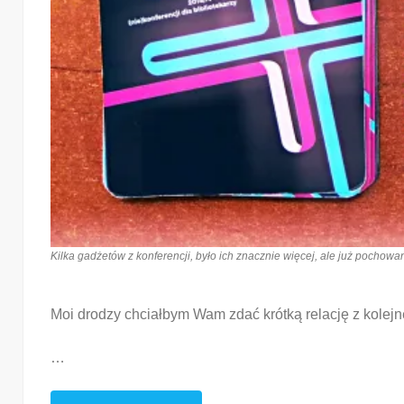
Kilka gadżetów z konferencji, było ich znacznie więcej, ale już pochowan
Moi drodzy chciałbym Wam zdać krótką relację z kolejn
…