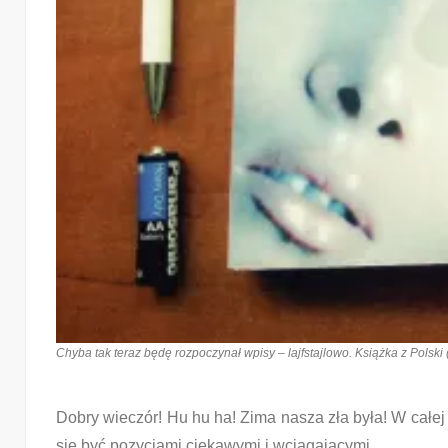
Chyba tak teraz będę rozpoczynał wpisy – lajfstajlowo. Książka z Polski 
Dobry wieczór! Hu hu ha! Zima nasza zła była! W całej 
się być pozycjami ciekawymi i wciągającymi.