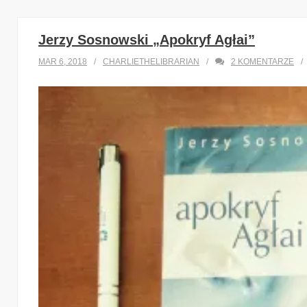
Jerzy Sosnowski „Apokryf Agłai”
MAR 6, 2018
CHARLIETHELIBRARIAN
2
KOMENTARZE