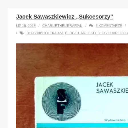
Jacek Sawaszkiewicz „Sukcesorzy”
LIP 18, 2018
CHARLIETHELIBRARIAN
3
KOMENTARZE
BLOG BIBLIOTEKARZA
,
BLOG CHARLIEGO
,
BLOG CHARLIEGO