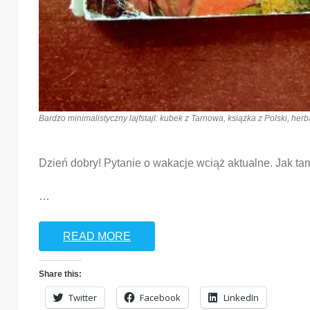
Bardzo minimalistyczny lajfstajl: kubek z Tarnowa, książka z Polski, herb
Dzień dobry! Pytanie o wakacje wciąż aktualne. Jak tam
…
READ MORE
Share this:
Twitter
Facebook
LinkedIn