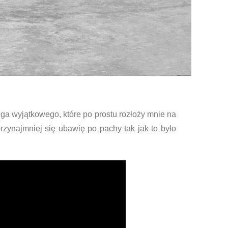
ga wyjątkowego, które po prostu rozłoży mnie na
 przynajmniej się ubawię po pachy tak jak to było