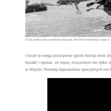
A oto żadna tam czerwona koszula, ale Neil Armstrong i jego X-15.
I może te mega pozytywne opinie trochę mnie zb
łopatki i sprawi, że lepiej zrozumiem nie tylko 
w
Wojnie
. Niestety fajerwerków specjalnych nie 