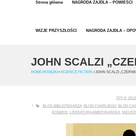
Strona główna
NAGRODA ZAJDLA – POWIEŚCI
WIZJE PRZYSZŁOŚCI
NAGRODA ZAJDLA – OPO
JOHN SCALZI „CZ
HOME
/
KSIĄŻKI
•
SCIENCE FICTION
/
JOHN SCALZI „CZERW
STY 6, 201
BLOG BIBLIOTEKARZA
,
BLOG CHARLIEGO
,
BLOG CHA
KOSMOS
,
LITERATURA AMERYKAŃSKA
,
NIEUS