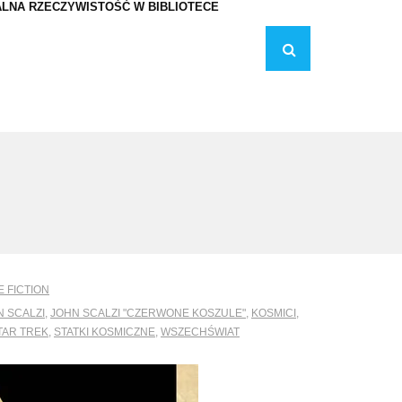
LNA RZECZYWISTOŚĆ W BIBLIOTECE
 FICTION
N SCALZI
,
JOHN SCALZI "CZERWONE KOSZULE"
,
KOSMICI
,
TAR TREK
,
STATKI KOSMICZNE
,
WSZECHŚWIAT