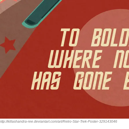
o: http://killashandra-ree.deviantart.com/art/Retro-Star-Trek-Poster-329143046