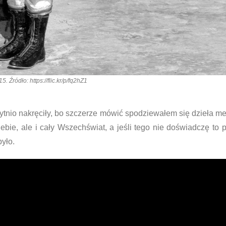
 Źródło: https://flic.kr/p/fq2hZ1
ytnio nakręciły, bo szczerze mówić spodziewałem się dzieła me
siebie, ale i cały Wszechświat, a jeśli tego nie doświadczę to
było.