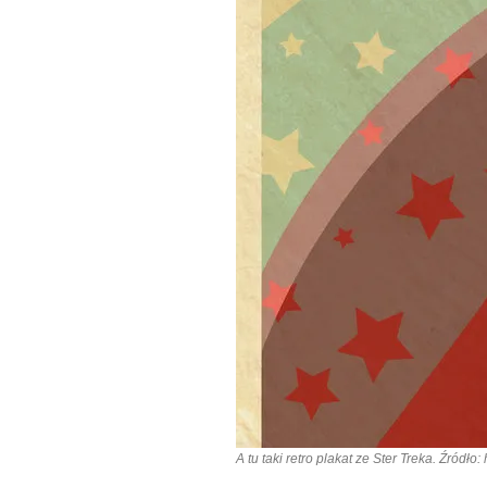
A tu taki retro plakat ze Ster Treka. Źródł