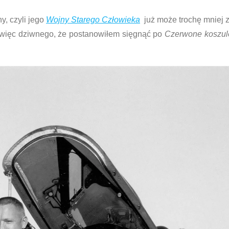
y, czyli jego
Wojny Starego Człowieka
już może trochę mniej
 więc dziwnego, że postanowiłem sięgnąć po
Czerwone koszul