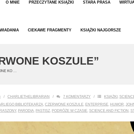
O MNIE
PRZECZYTANE KSIĄŻKI
STARA PRASA
WIRTUA
WIADANIA
CIEKAWE FRAGMENTY
KSIĄŻKI NAJGORSZE
ERWONE KOSZULE”
ONE KO …
6
CHARLIETHELIBRARIAN
7
KOMENTARZY
KSIĄŻKI
,
SCIENCE
RLIEGO BIBLIOTEKARZA
,
CZERWONE KOSZULE
,
ENTERPRISE
,
HUMOR
,
JOH
TRASZONY
,
PARODIA
,
PASTISZ
,
PODRÓŻE W CZASIE
,
SCIENCE AND FICTION
,
S