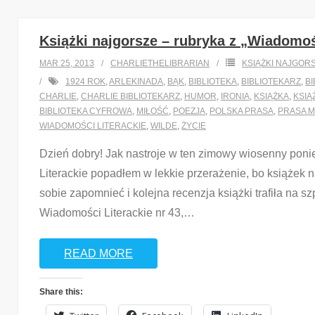
Książki najgorsze – rubryka z „Wiadomośc
MAR 25, 2013
CHARLIETHELIBRARIAN
KSIĄŻKI NAJGOR
1924 ROK
,
ARLEKINADA
,
BĄK
,
BIBLIOTEKA
,
BIBLIOTEKARZ
,
B
CHARLIE
,
CHARLIE BIBLIOTEKARZ
,
HUMOR
,
IRONIA
,
KSIĄŻKA
,
KSIĄ
BIBLIOTEKA CYFROWA
,
MIŁOŚĆ
,
POEZJA
,
POLSKA PRASA
,
PRASA 
WIADOMOŚCI LITERACKIE
,
WILDE
,
ŻYCIE
Dzień dobry! Jak nastroje w ten zimowy wiosenny poni
Literackie popadłem w lekkie przerażenie, bo książek 
sobie zapomnieć i kolejna recenzja książki trafiła na
Wiadomości Literackie nr 43,
…
READ MORE
Share this: