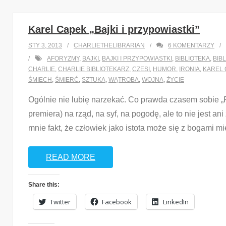
Karel Capek „Bajki i przypowiastki”
STY 3, 2013
CHARLIETHELIBRARIAN
6
KOMENTARZY
AFORYZMY
,
BAJKI
,
BAJKI I PRZYPOWIASTKI
,
BIBLIOTEKA
,
BIB
CHARLIE
,
CHARLIE BIBLIOTEKARZ
,
CZESI
,
HUMOR
,
IRONIA
,
KAREL 
ŚMIECH
,
ŚMIERĆ
,
SZTUKA
,
WĄTROBA
,
WOJNA
,
ŻYCIE
Ogólnie nie lubię narzekać. Co prawda czasem sobi
premiera) na rząd, na syf, na pogodę, ale to nie jest a
mnie fakt, że człowiek jako istota może się z bogami m
READ MORE
Share this:
Twitter
Facebook
LinkedIn