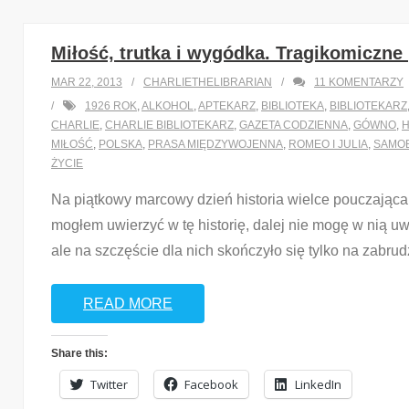
Miłość, trutka i wygódka. Tragikomiczn
MAR 22, 2013
CHARLIETHELIBRARIAN
11
KOMENTARZY
1926 ROK
,
ALKOHOL
,
APTEKARZ
,
BIBLIOTEKA
,
BIBLIOTEKARZ
CHARLIE
,
CHARLIE BIBLIOTEKARZ
,
GAZETA CODZIENNA
,
GÓWNO
,
MIŁOŚĆ
,
POLSKA
,
PRASA MIĘDZYWOJENNA
,
ROMEO I JULIA
,
SAMO
ŻYCIE
Na piątkowy marcowy dzień historia wielce pouczająca
mogłem uwierzyć w tę historię, dalej nie mogę w nią uw
ale na szczęście dla nich skończyło się tylko na zabru
READ MORE
Share this:
Twitter
Facebook
LinkedIn