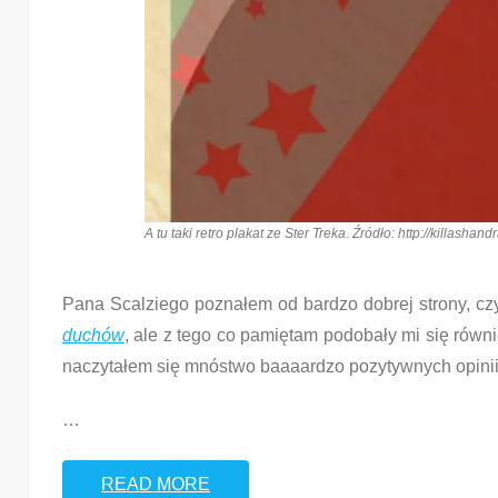
A tu taki retro plakat ze Ster Treka. Źródło: http://killash
Pana Scalziego poznałem od bardzo dobrej strony, cz
duchów
, ale z tego co pamiętam podobały mi się rów
naczytałem się mnóstwo baaaardzo pozytywnych opinii 
…
READ MORE