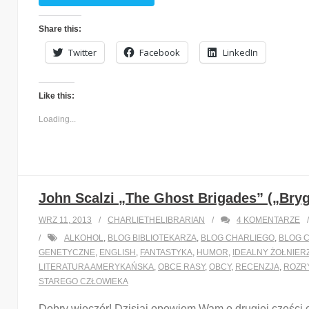
Share this:
Twitter
Facebook
LinkedIn
Like this:
Loading...
John Scalzi „The Ghost Brigades” („Bry
WRZ 11, 2013
CHARLIETHELIBRARIAN
4
KOMENTARZE
ALKOHOL
,
BLOG BIBLIOTEKARZA
,
BLOG CHARLIEGO
,
BLOG C
GENETYCZNE
,
ENGLISH
,
FANTASTYKA
,
HUMOR
,
IDEALNY ŻOŁNIER
LITERATURA AMERYKAŃSKA
,
OBCE RASY
,
OBCY
,
RECENZJA
,
ROZR
STAREGO CZŁOWIEKA
Dobry wieczór! Dzisiaj opowiem Wam o drugiej części 