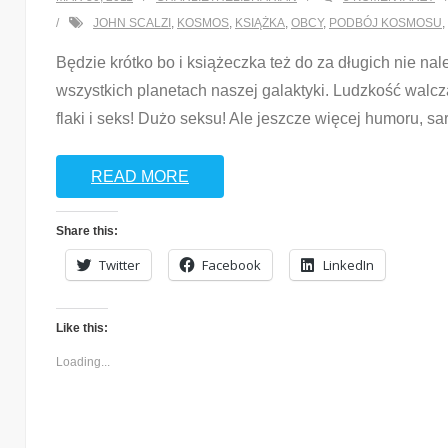
JOHN SCALZI
,
KOSMOS
,
KSIĄŻKA
,
OBCY
,
PODBÓJ KOSMOSU
,
Będzie krótko bo i książeczka też do za długich nie na
wszystkich planetach naszej galaktyki. Ludzkość walcz
flaki i seks! Dużo seksu! Ale jeszcze więcej humoru, sar
READ MORE
Share this:
Twitter
Facebook
LinkedIn
Like this:
Loading...