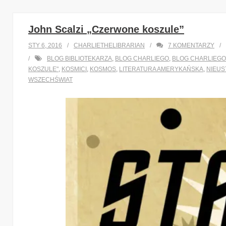
John Scalzi „Czerwone koszule”
STY 6, 2016
CHARLIETHELIBRARIAN
7
KOMENTARZY
BLOG BIBLIOTEKARZA
,
BLOG CHARLIEGO
,
BLOG CHARLIEGO
KOSZULE"
,
KOSMICI
,
KOSMOS
,
LITERATURA AMERYKAŃSKA
,
NIEUS
WSZECHŚWIAT