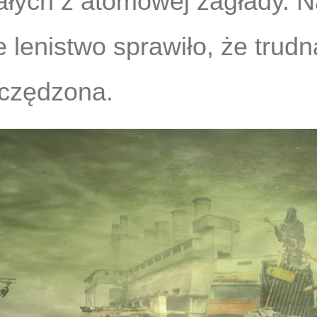
ałych z atomowej zagłady. N
je lenistwo sprawiło, że trudn
zczędzona.