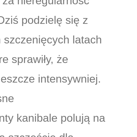
, za nieregularność
Dziś podzielę się z
 szczenięcych latach
re sprawiły, że
jeszcze intensywniej.
sne
nty kanibale polują na