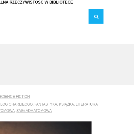
LNA RZECZYWISTOŚĆ W BIBLIOTECE
SCIENCE FICTION
BLOG CHARLIEOGO
,
FANTASTYKA
,
KSIĄŻKA
,
LITERATURA
ATOMOWA
,
ZAGŁADA ATOMOWA