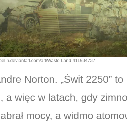
zeppelin.deviantart.com/art/Waste-Land-411934737
ndre Norton. „Świt 2250” to p
 a więc w latach, gdy zimno
e nabrał mocy, a widmo atom