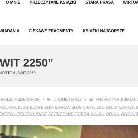
O MNIE
PRZECZYTANE KSIĄŻKI
STARA PRASA
WIRTUA
WIADANIA
CIEKAWE FRAGMENTY
KSIĄŻKI NAJGORSZE
IT 2250”
NORTON „ŚWIT 2250 …
HARLIETHELIBRARIAN
5
KOMENTARZY
FANTASTYKA
,
KSIĄŻKI
,
KALIPSA
,
BLOG
,
BLOG BIBLIOTEKARZA
,
BLOG CHARLIEGO BIBLIOTEKARZA
,
TAPOKALIPTYCZNY ŚWIAT
,
SCIENCE AND FICTION
,
WALKA
,
WOJNA
,
WOJNA 