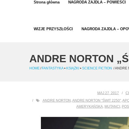
Strona główna
NAGRODA ZAJDLA – POWIEŚCI
WIZJE PRZYSZŁOŚCI
NAGRODA ZAJDLA – OPO
ANDRE NORTON „ŚW
HOME
/
FANTASTYKA
•
KSIĄŻKI
•
SCIENCE FICTION
/
ANDRE 
MAJ 27, 2017
C
ANDRE NORTON
,
ANDRE NORTON "ŚWIT 2250"
,
APO
AMERYKAŃSKA
,
MUTANCI
,
POS