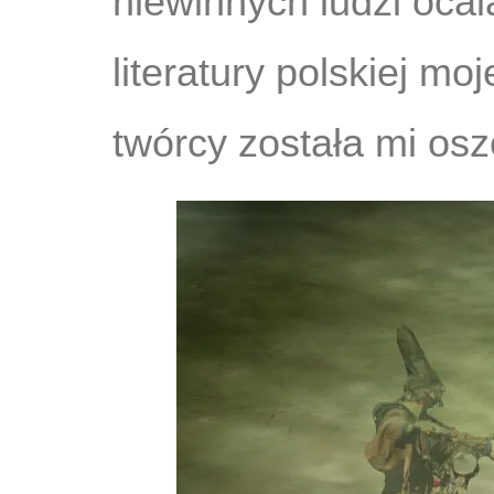
niewinnych ludzi ocal
literatury polskiej mo
twórcy została mi os