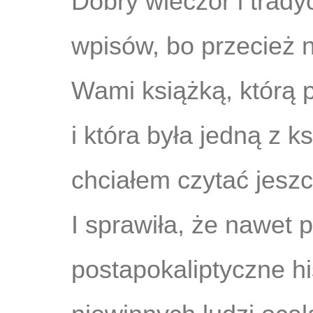
Dobry wieczór i trady
wpisów, bo przecież n
Wami książką, którą 
i która była jedną z k
chciałem czytać jeszc
I sprawiła, że nawet
postapokaliptyczne hi