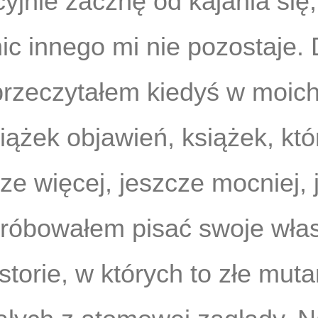
cyjnie zacznę od kajania się
ic innego mi nie pozostaje. 
przeczytałem kiedyś w moich
siążek objawień, książek, któ
ze więcej, jeszcze mocniej, 
 próbowałem pisać swoje wła
storie, w których to złe muta