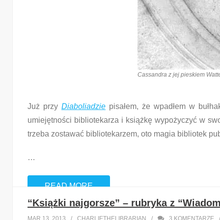
Cassandra z jej pieskiem Watte
Już przy
Diaboliadzie
pisałem, że wpadłem w bułha
umiejętności bibliotekarza i książkę wypożyczyć w swo
trzeba zostawać bibliotekarzem, oto magia bibliotek pub
…
READ MORE
“Książki najgorsze” – rubryka z “Wiadomo
Share this:
MAR 13, 2013
CHARLIETHELIBRARIAN
3
KOMENTARZE