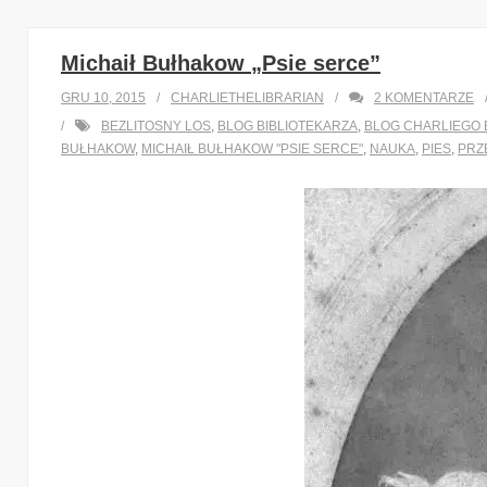
Michaił Bułhakow „Psie serce”
GRU 10, 2015
CHARLIETHELIBRARIAN
2
KOMENTARZE
BEZLITOSNY LOS
,
BLOG BIBLIOTEKARZA
,
BLOG CHARLIEGO 
BUŁHAKOW
,
MICHAIŁ BUŁHAKOW "PSIE SERCE"
,
NAUKA
,
PIES
,
PRZ