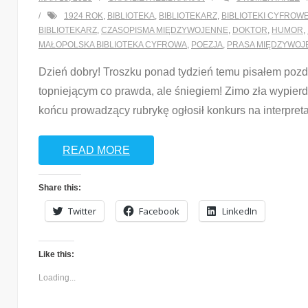
Twitter
Facebook
LinkedIn
1924 ROK
,
BIBLIOTEKA
,
BIBLIOTEKARZ
,
BIBLIOTEKI CYFROW
BIBLIOTEKARZ
,
CZASOPISMA MIĘDZYWOJENNE
,
DOKTOR
,
HUMOR
,
MAŁOPOLSKA BIBLIOTEKA CYFROWA
,
POEZJA
,
PRASA MIĘDZYWOJ
Like this:
Dzień dobry! Troszku ponad tydzień temu pisałem pozd
Loading...
topniejącym co prawda, ale śniegiem! Zimo zła wypier
końcu prowadzący rubrykę ogłosił konkurs na interpret
READ MORE
Share this:
Twitter
Facebook
LinkedIn
Like this:
Loading...