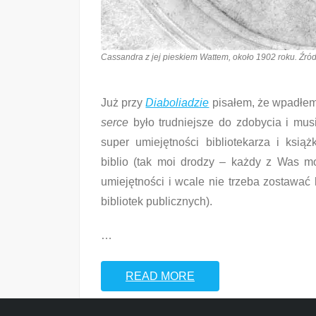
Cassandra z jej pieskiem Wattem, około 1902 roku. Źródł
Już przy
Diaboliadzie
pisałem, że wpadłem
serce
było trudniejsze do zdobycia i mus
super umiejętności bibliotekarza i ksi
biblio (tak moi drodzy – każdy z Was m
umiejętności i wcale nie trzeba zostawać 
bibliotek publicznych).
…
READ MORE
Share this: