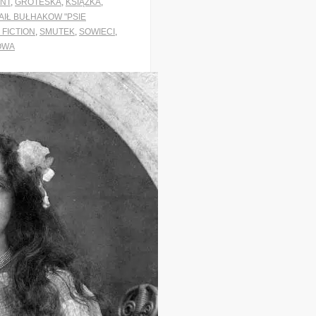
NT
,
GROTESKA
,
KSIĄŻKA
,
AIŁ BUŁHAKOW "PSIE
 FICTION
,
SMUTEK
,
SOWIECI
,
OWA