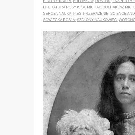
BIBLITOEKARZA
,
BUŁHAKOW
,
DOKTOR
,
EKSPERYME
LITERATURA ROSYJSKA
,
MICHAIŁ BUŁHAKOW
,
MICH
SERCE"
,
NAUKA
,
PIES
,
PRZERAŻENIE
,
SCIENCE AND
SOWIECKA ROSJA
,
SZALONY NAUKOWIEC
,
WORON