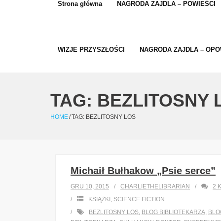
Strona główna
NAGRODA ZAJDLA – POWIEŚCI
WIZJE PRZYSZŁOŚCI
NAGRODA ZAJDLA – OPO
TAG:
BEZLITOSNY 
HOME
/
TAG:
BEZLITOSNY LOS
Michaił Bułhakow „Psie serce”
GRU 10, 2015
CHARLIETHELIBRARIAN
2
KSIĄŻKI
,
SCIENCE FICTION
BEZLITOSNY LOS
,
BLOG BIBLIOTEKARZA
,
BLO