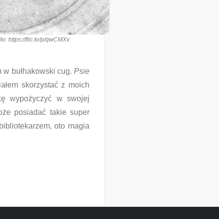
o: https://flic.kr/p/qwCMXv
 w bułhakowski cug.
Psie
iałem skorzystać z moich
ążkę wypożyczyć w swojej
oże posiadać takie super
bibliotekarzem, oto magia