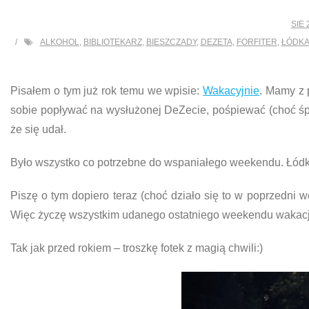
SIE 
ALKOHOL
,
BIBLIOTEKARZ
,
BIESZCZADY
,
DEZETA
,
FORFITER
,
ŁÓDK
Pisałem o tym już rok temu we wpisie:
Wakacyjnie
. Mamy z 
sobie popływać na wysłużonej DeZecie, pośpiewać (choć śpi
że się udał.
Było wszystko co potrzebne do wspaniałego weekendu. Łódka, t
Piszę o tym dopiero teraz (choć działo się to w poprzedni 
Więc życzę wszystkim udanego ostatniego weekendu wakacj
Tak jak przed rokiem – troszkę fotek z magią chwili:)