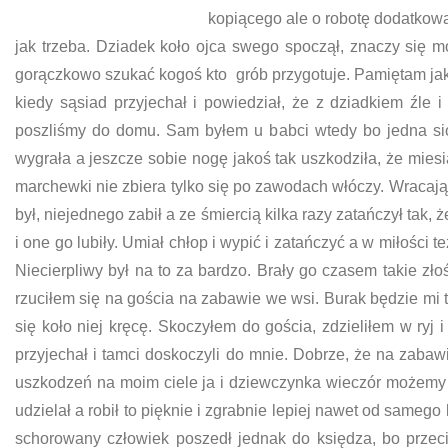
kopiącego ale o robotę dodatkową
jak trzeba. Dziadek koło ojca swego spoczął, znaczy się mo
gorączkowo szukać kogoś kto grób przygotuje. Pamiętam ja
kiedy sąsiad przyjechał i powiedział, że z dziadkiem źle 
poszliśmy do domu. Sam byłem u babci wtedy bo jedna sio
wygrała a jeszcze sobie nogę jakoś tak uszkodziła, że miesią
marchewki nie zbiera tylko się po zawodach włóczy. Wracając
był, niejednego zabił a ze śmiercią kilka razy zatańczył tak, 
i one go lubiły. Umiał chłop i wypić i zatańczyć a w miłości
Niecierpliwy był na to za bardzo. Brały go czasem takie zło
rzuciłem się na gościa na zabawie we wsi. Burak będzie mi tu
się koło niej kręcę. Skoczyłem do gościa, zdzieliłem w ryj 
przyjechał i tamci doskoczyli do mnie. Dobrze, że na zabawi
uszkodzeń na moim ciele ja i dziewczynka wieczór możemy w
udzielał a robił to pięknie i zgrabnie lepiej nawet od samego 
schorowany człowiek poszedł jednak do księdza, bo przeci