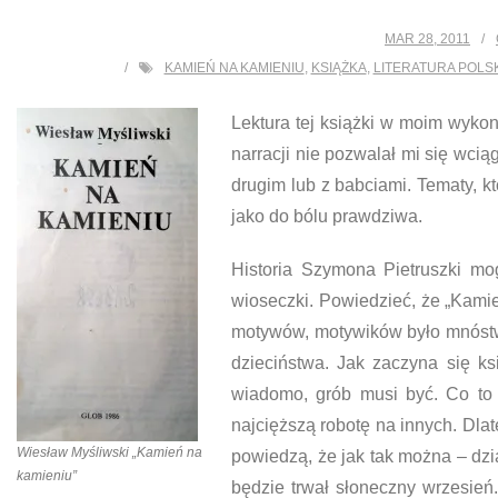
MAR 28, 2011
KAMIEŃ NA KAMIENIU
,
KSIĄŻKA
,
LITERATURA POLS
Lektura tej książki w moim wykona
narracji nie pozwalał mi się wc
drugim lub z babciami. Tematy, 
jako do bólu prawdziwa.
Historia Szymona Pietruszki mo
wioseczki. Powiedzieć, że „Kamie
motywów, motywików było mnóstw
dzieciństwa. Jak zaczyna się k
wiadomo, grób musi być. Co to 
najcięższą robotę na innych. Dla
Wiesław Myśliwski „Kamień na
powiedzą, że jak tak można – dzi
kamieniu”
będzie trwał słoneczny wrzesień