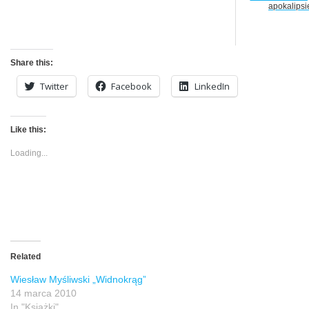
apokalipsi
Share this:
Twitter
Facebook
LinkedIn
Like this:
Loading...
Related
Wiesław Myśliwski „Widnokrąg”
14 marca 2010
In "Książki"