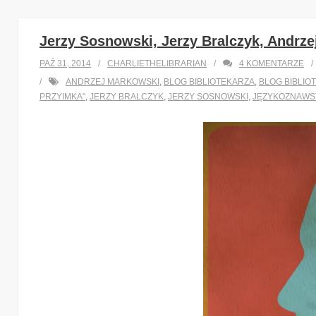
Jerzy Sosnowski, Jerzy Bralczyk, Andrz
PAŹ 31, 2014
CHARLIETHELIBRARIAN
4
KOMENTARZE
ANDRZEJ MARKOWSKI
,
BLOG BIBLIOTEKARZA
,
BLOG BIBLIO
PRZYIMKA"
,
JERZY BRALCZYK
,
JERZY SOSNOWSKI
,
JĘZYKOZNAW