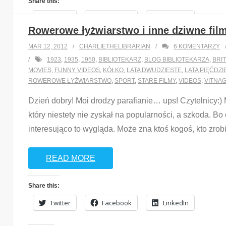
Share this:
Twitter
Facebook
LinkedIn
Rowerowe łyżwiarstwo i inne dziwne film
MAR 12, 2012
CHARLIETHELIBRARIAN
6
KOMENTARZY
Like this:
1923
,
1935
,
1950
,
BIBLIOTEKARZ
,
BLOG BIBLIOTEKARZA
,
BRI
Loading...
MOVIES
,
FUNNY VIDEOS
,
KÓŁKO
,
LATA DWUDZIESTE
,
LATA PIĘĆDZI
ROWEROWE ŁYŻWIARSTWO
,
SPORT
,
STARE FILMY
,
VIDEOS
,
VITNAG
Dzień dobry! Moi drodzy parafianie… ups! Czytelnicy:)
który niestety nie zyskał na popularności, a szkoda. Bo
interesująco to wygląda. Może zna ktoś kogoś, kto zro
READ MORE
Share this:
Twitter
Facebook
LinkedIn