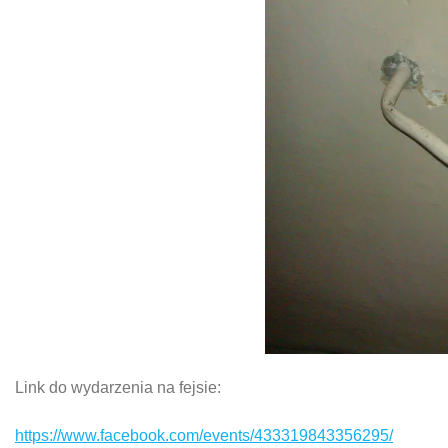
Link do wydarzenia na fejsie:
https://www.facebook.com/events/433319843356295/