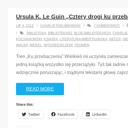
Ursula K. Le Guin „Cztery drogi ku prze
LIP 4, 2012
CHARLIETHELIBRARIAN
7
KOMENTARZY
BIBLIOTEKA
,
BIBLIOTEKARZ
,
BLOG BIBLIOTEKARZA
,
CHARLIE
KOCHANOWSKI
,
KSIĄŻKA
,
LITERATURA AMERYKAŃSKA
,
NĘDZA
,
NI
WALKA
,
WEREL
,
WYDZIEDZICZENI
,
YEOWEN
Tren „Ku przebaczeniu” Wielkieś mi uczyniła zamiesza
jedną książką wszystko się przeciążyło. Tyś tak ładnie
wdzięcznie poruszając, i mądrymi tekstami głowę zaprz
READ MORE
Share this:
Twitter
Facebook
LinkedIn