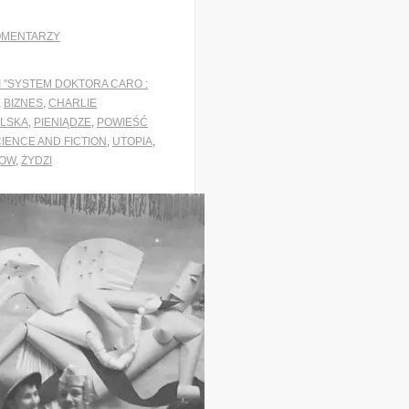
OMENTARZY
 "SYSTEM DOKTORA CARO :
,
BIZNES
,
CHARLIE
OLSKA
,
PIENIĄDZE
,
POWIEŚĆ
IENCE AND FICTION
,
UTOPIA
,
OW
,
ŻYDZI