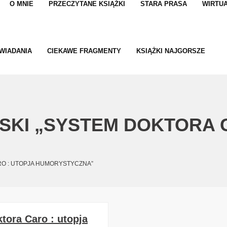
O MNIE
PRZECZYTANE KSIĄŻKI
STARA PRASA
WIRTUA
WIADANIA
CIEKAWE FRAGMENTY
KSIĄŻKI NAJGORSZE
KI „SYSTEM DOKTORA C
”
O : UTOPJA HUMORYSTYCZNA”
tora Caro : utopja