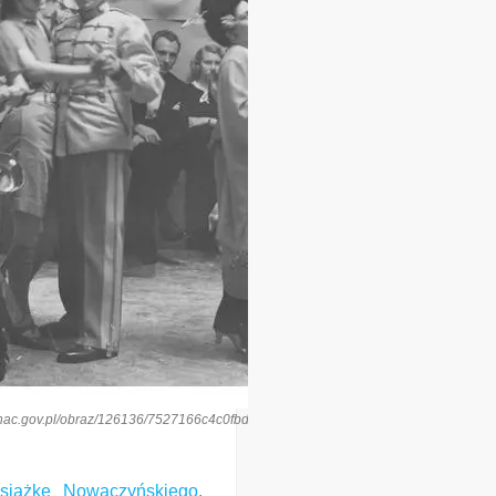
is.nac.gov.pl/obraz/126136/7527166c4c0fbdb4faff756076ec0b77/
książkę Nowaczyńskiego
.