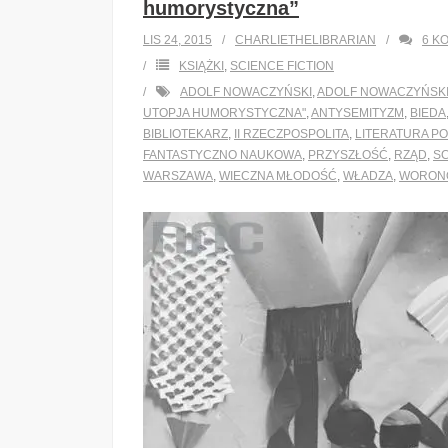
humorystyczna”
LIS 24, 2015
CHARLIETHELIBRARIAN
6
K
KSIĄŻKI
,
SCIENCE FICTION
ADOLF NOWACZYŃSKI
,
ADOLF NOWACZYŃSKI
UTOPJA HUMORYSTYCZNA"
,
ANTYSEMITYZM
,
BIEDA
BIBLIOTEKARZ
,
II RZECZPOSPOLITA
,
LITERATURA P
FANTASTYCZNO NAUKOWA
,
PRZYSZŁOŚĆ
,
RZĄD
,
SC
WARSZAWA
,
WIECZNA MŁODOŚĆ
,
WŁADZA
,
WORON