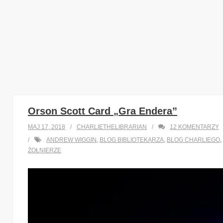
Orson Scott Card „Gra Endera”
MAJ 17, 2018
CHARLIETHELIBRARIAN
12
KOMENTARZY
ANDREW WIGGIN
,
BLOG BIBLIOTEKARZA
,
BLOG CHARLIEGO
,
ŻOŁNIERZE