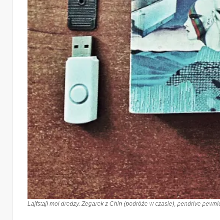
Lajfstajl moi drodzy. Zegarek z Chin (podróże w czasie), pendrive pewni