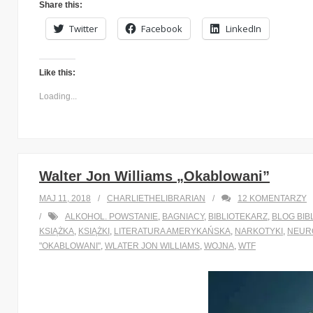
Share this:
Twitter
Facebook
LinkedIn
Like this:
Loading...
Walter Jon Williams „Okablowani”
MAJ 11, 2018
CHARLIETHELIBRARIAN
12
KOMENTARZY
ALKOHOL. POWSTANIE
,
BAGNIACY
,
BIBLIOTEKARZ
,
BLOG BIB
KSIĄŻKA
,
KSIĄŻKI
,
LITERATURA AMERYKAŃSKA
,
NARKOTYKI
,
NEUR
"OKABLOWANI"
,
WLATER JON WILLIAMS
,
WOJNA
,
WTF