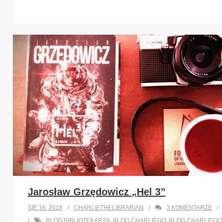
Jarosław Grzędowicz „Hel 3”
SIE 16, 2018
CHARLIETHELIBRARIAN
3
KOMENTARZE
BLOG BIBLIOTEKARZA
,
BLOG CHARLIEGO
,
BLOG CHARLIEGO