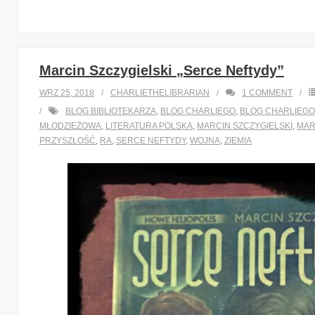
Marcin Szczygielski „Serce Neftydy”
WRZ 25, 2018
CHARLIETHELIBRARIAN
1
COMMENT
BLOG BIBLIOTEKARZA
,
BLOG CHARLIEGO
,
BLOG CHARLIEGO
MŁODZIEŻOWA
,
LITERATURA POLSKA
,
MARCIN SZCZYGIELSKI
,
MAR
PRZYSZŁOŚĆ
,
RA
,
SERCE NEFTYDY
,
WOJNA
,
ZIEMIA