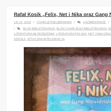
Rafał Kosik „Felix, Net i Nika oraz Gang
LIS 10, 2018
CHARLIETHELIBRARIAN
4
KOMENTARZE
BLOG BIBLIOTEKARZA
,
BLOG CHARLIEGO BIBLIOTEKARZA
,
D
LITERATURA MŁODZIEŻOWA
,
LITERATURA POLSKA
,
NET I NIKA OR
SZKOŁA
,
SZTUCZNA INTELIGENCJA