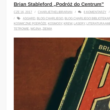
Brian Stableford „Podróż do Centrum”
CZE 16, 2017
CHARLIETHELIBRARIAN
6
KOMENTARZY
ASGARD
,
BLOG CHARLIEGO
,
BLOG CHARLIEGO BIBLIOTEKA
KOSMICZNE PODRÓŻE
,
KOSMOSY
,
KREW
,
LASERY
,
LITERATURA A
TETROWIE
,
WOJNA
,
ZIEMIA