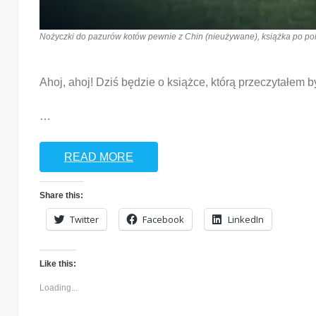
Nożyczki do pazurów kotów pewnie z Chin (nieużywane), książka po polsk
Ahoj, ahoj! Dziś będzie o książce, którą przeczytałem b
…
READ MORE
Share this:
Twitter
Facebook
LinkedIn
Like this:
Loading...