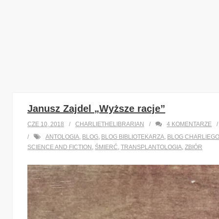
Janusz Zajdel „Wyższe racje”
CZE 10, 2018
CHARLIETHELIBRARIAN
4
KOMENTARZE
ANTOLOGIA
,
BLOG
,
BLOG BIBLIOTEKARZA
,
BLOG CHARLIEG
SCIENCE AND FICTION
,
ŚMIERĆ
,
TRANSPLANTOLOGIA
,
ZBIÓR