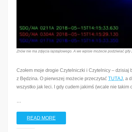
Znów nie ma zdjęcia lajstajlowego. A we wpisie możecie podziwiać gify z 
Czołem moje drogie Czytelniczki i Czytelnicy – dzisiaj 
z Będzina. O pierwszej możecie przeczytać
TUTAJ
, a 
wszystko jak leci. I gdy cudem jakimś (wcale nie takim
…
READ MORE