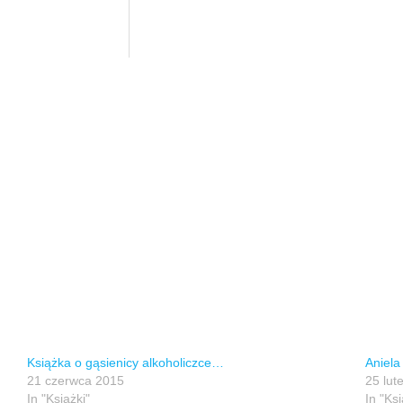
Książka o gąsienicy alkoholiczce…
Aniela
21 czerwca 2015
25 lut
In "Książki"
In "Ksi