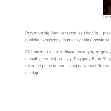
Freem
Przyznam się Wam szczerze, że
Hobbita
… prze
poniekąd zmuszony do przeczytania (obowiązki
Cóż można rzec o
Hobbicie
poza tym, że gdyby
utonąłbym w niej po uszy. Przygody Bilbo Bagg
szczere i pełne dobrodusznej naiwności. To swojs
nie daje.