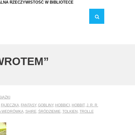
LNA RZECZYWISTOŚĆ W BIBLIOTECE
POWROTEM”
SIĄŻKI
,
FAJECZKA
,
FANTASY
,
GOBLINY
,
HOBBICI
,
HOBBIT
,
J. R. R.
A WĘDRÓWKA
,
SHIRE
,
ŚRÓDZIEMIE
,
TOLKIEN
,
TROLLE