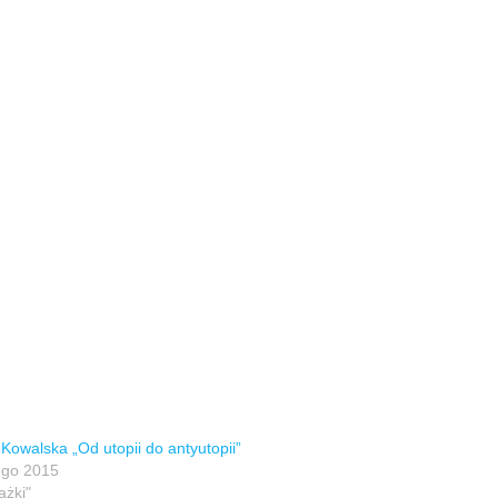
 Kowalska „Od utopii do antyutopii”
ego 2015
ążki"