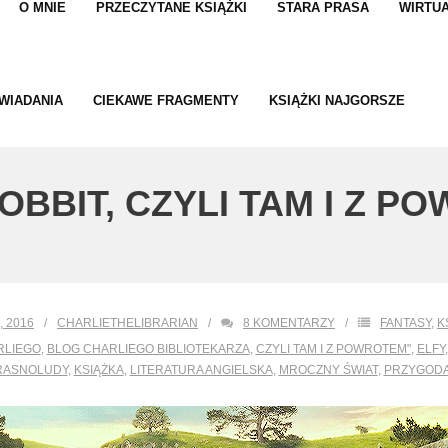
O MNIE
PRZECZYTANE KSIĄŻKI
STARA PRASA
WIRTUA
WIADANIA
CIEKAWE FRAGMENTY
KSIĄŻKI NAJGORSZE
„HOBBIT, CZYLI TAM I Z 
, 2016
CHARLIETHELIBRARIAN
8
KOMENTARZY
FANTASY
,
K
RLIEGO
,
BLOG CHARLIEGO BIBLIOTEKARZA
,
CZYLI TAM I Z POWROTEM"
,
ELFY
RASNOLUDY
,
KSIĄŻKA
,
LITERATURA ANGIELSKA
,
MROCZNY ŚWIAT
,
PRZYGOD