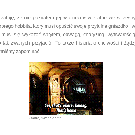
ałuję, że nie poznałem jej w dzieciństwie albo we wczesny
rego hobbita, który musi opuścić swoje przytulne gniazdko i w
ży musi się wykazać sprytem, odwagą, charyzmą, wytrwałością
 tak zwanych przyjaciół. To także historia o chciwości i żądz
inniśmy zapominać.
Home, sweet, home.