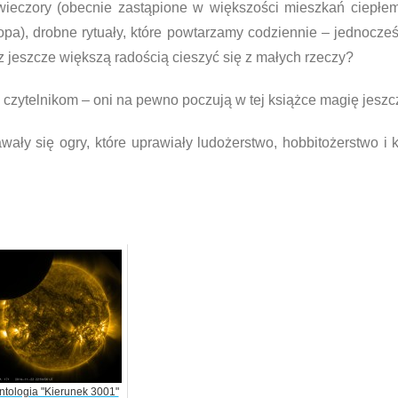
eczory (obecnie zastąpione w większości mieszkań ciepłem 
topa), drobne rytuały, które powtarzamy codziennie – jednocz
z jeszcze większą radością cieszyć się z małych rzeczy?
zytelnikom – oni na pewno poczują w tej książce magię jeszcz
wały się ogry, które uprawiały ludożerstwo, hobbitożerstwo i
ntologia "Kierunek 3001"