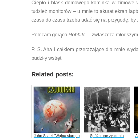
Ciepło i blask domowego kominka w zimowe wi
tudzież monitorów – u mnie to akurat ekran lap
czasu do czasu trzeba udać się na przygodę, by 
Polecam gorąco
Hobbita
… zwłaszcza młodszym c
P. S. Aha i całkiem przerażające dla mnie wyda
budziły wstręt.
Related posts:
John Scalzi "Wojna starego
Spóźnione życzenia
A