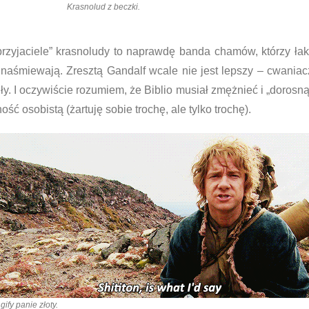
Krasnolud z beczki.
przyjaciele” krasnoludy to naprawdę banda chamów, którzy łak
naśmiewają. Zresztą Gandalf wcale nie jest lepszy – cwaniacz
. I oczywiście rozumiem, że Biblio musiał zmężnieć i „dorosnąć
ć osobistą (żartuję sobie trochę, ale tylko trochę).
gify panie złoty.