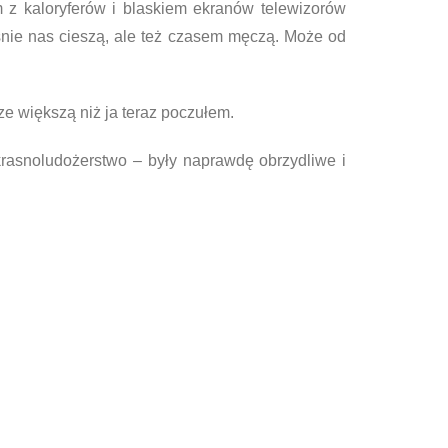
z kaloryferów i blaskiem ekranów telewizorów
eśnie nas cieszą, ale też czasem męczą. Może od
e większą niż ja teraz poczułem.
 krasnoludożerstwo – były naprawdę obrzydliwe i