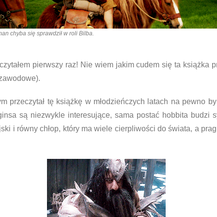
an chyba się sprawdził w roli Bilba.
czytałem pierwszy raz! Nie wiem jakim cudem się ta książka 
 zawodowe).
m przeczytał tę książkę w młodzieńczych latach na pewno bym
insa są niezwykle interesujące, sama postać hobbita budzi sy
ki i równy chłop, który ma wiele cierpliwości do świata, a pra