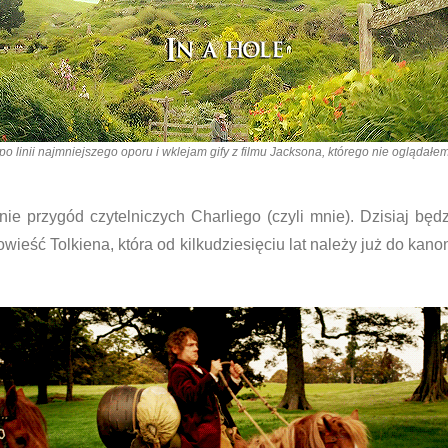
po linii najmniejszego oporu i wklejam gify z filmu Jacksona, którego nie oglądałem
e przygód czytelniczych Charliego (czyli mnie). Dzisiaj będz
wieść Tolkiena, która od kilkudziesięciu lat należy już do kanon