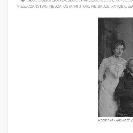
BLOG BIBLIOTEKARZA
,
BLOG CHARLIEGO
,
BLOG CHARLIEGO
MIESZCZAŃSTWO
,
NĘDZA
,
OSTATNI STOIK
,
PIENIĄDZE
,
XX WIEK
,
ŻE
Rodzinka Galsworthy. Ź