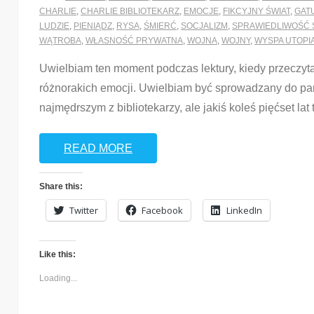
CHARLIE
,
CHARLIE BIBLIOTEKARZ
,
EMOCJE
,
FIKCYJNY ŚWIAT
,
GAT
LUDZIE
,
PIENIĄDZ
,
RYSA
,
ŚMIERĆ
,
SOCJALIZM
,
SPRAWIEDLIWOŚĆ 
WĄTROBA
,
WŁASNOŚĆ PRYWATNA
,
WOJNA
,
WOJNY
,
WYSPA UTOPI
Uwielbiam ten moment podczas lektury, kiedy przeczyt
różnorakich emocji. Uwielbiam być sprowadzany do part
najmędrszym z bibliotekarzy, ale jakiś koleś pięćset la
READ MORE
Share this:
Twitter
Facebook
LinkedIn
Like this:
Loading...