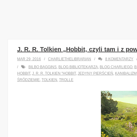
J. R. R. Tolkien „Hobbit, czyli tam i z p
MAR 29, 2016
CHARLIETHELIBRARIAN
8
KOMENTARZY
BILBO BAGGINS
,
BLOG BIBLIOTEKARZA
,
BLOG CHARLIEGO
,
B
HOBBIT
,
J. R. R. TOLKIEN "HOBBIT
,
JEDYNY PIERŚCIEŃ
,
KANIBALIZM
ŚRÓDZIEMIE
,
TOLKIEN
,
TROLLE