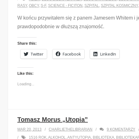
RASY
,
OBCY
,
S-F
,
SCIENCE - FICITON
,
SZPITAL
,
SZPITAL KOSMICZNY
W końcu przywitałem się z panem Jamesem Whitem i jeg
prawdopodobnie w dłuższą znajomość.
Share this:
Twitter
Facebook
LinkedIn
Like this:
Loading...
Tomasz Morus „Utopia”
MAR 20, 2013
CHARLIETHELIBRARIAN
9
KOMENTARZY
1516 ROK
,
ALKOHOL
,
ANTYUTOPIA
,
BIBLIOTEKA
,
BIBLIOTEKA