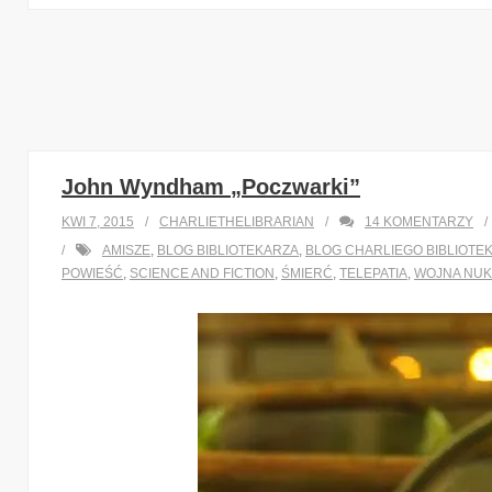
John Wyndham „Poczwarki”
KWI 7, 2015
CHARLIETHELIBRARIAN
14
KOMENTARZY
AMISZE
,
BLOG BIBLIOTEKARZA
,
BLOG CHARLIEGO BIBLIOTE
POWIEŚĆ
,
SCIENCE AND FICTION
,
ŚMIERĆ
,
TELEPATIA
,
WOJNA NU