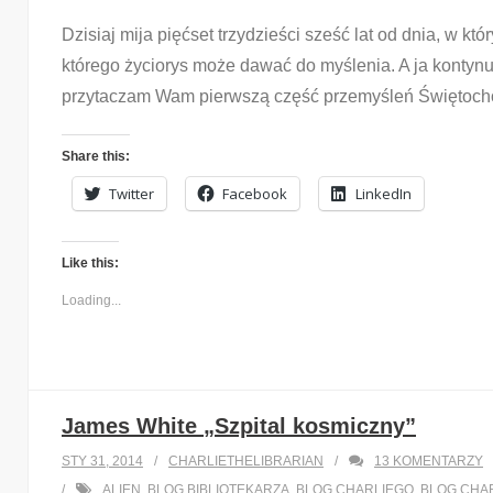
Dzisiaj mija pięćset trzydzieści sześć lat od dnia, w któ
którego życiorys może dawać do myślenia. A ja kontynu
przytaczam Wam pierwszą część przemyśleń Świętoch
Share this:
Twitter
Facebook
LinkedIn
Like this:
Loading...
James White „Szpital kosmiczny”
STY 31, 2014
CHARLIETHELIBRARIAN
13
KOMENTARZY
ALIEN
,
BLOG BIBLIOTEKARZA
,
BLOG CHARLIEGO
,
BLOG CHAR