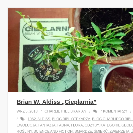
Brian W. Aldiss „Cieplarnia”
WRZ 5, 2018
CHARLIETHELIBRARIAN
7
KOMENTARZY
1962
,
ALDISS
,
BLOG BIBLIOTEKARZA
,
BLOG CHARLIEGO BIBL
EWOLUCJA
,
FANTAZJA
,
FAUNA
,
FLORA
,
GDZYBY
,
KATEGORIE GEOL
ROŚLINY
,
SCIENCE AND FICTION
,
SMARDZE
,
ŚMIERĆ
,
ZWIERZĘTA
,