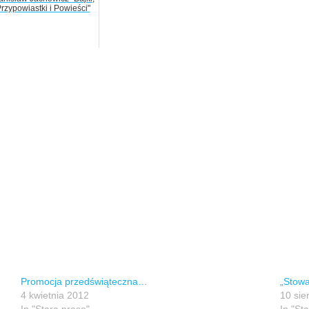
rzypowiastki i Powieści"
Promocja przedświąteczna…
„Stowa
4 kwietnia 2012
10 sie
In "Stara prasa"
In "St