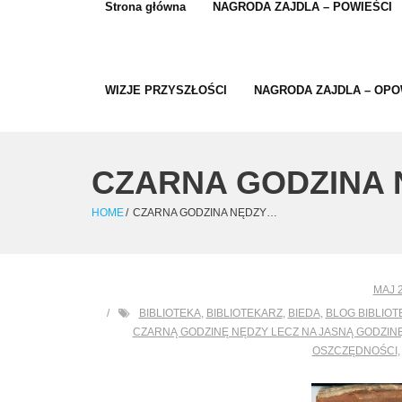
Strona główna
NAGRODA ZAJDLA – POWIEŚCI
WIZJE PRZYSZŁOŚCI
NAGRODA ZAJDLA – OPO
CZARNA GODZINA
HOME
/
CZARNA GODZINA NĘDZY…
MAJ 2
BIBLIOTEKA
,
BIBLIOTEKARZ
,
BIEDA
,
BLOG BIBLIO
CZARNĄ GODZINĘ NĘDZY LECZ NA JASNĄ GODZINĘ
OSZCZĘDNOŚCI