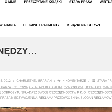
O MNIE
PRZECZYTANE KSIĄŻKI
STARA PRASA
WIRTUA
WIADANIA
CIEKAWE FRAGMENTY
KSIĄŻKI NAJGORSZE
 NĘDZY…
5, 2012
CHARLIETHELIBRARIAN
4
KOMENTARZE
STARA P
TEKARZA
,
CYFROWA
,
CYFROWA BIBLIOTEKA
,
CZASOPISMA
,
DOBROBYT
,
MARN
 DOBROBYTU SKŁADASZ SWOJE OSZCZĘDNOŚCI W P. K. O.
,
OSZCZĘDNOŚCI
,
PRASA MIĘDZYWOJENNA
,
REKLAMA PRZEDWOJENNA
,
SLOGAN REKLAMOW