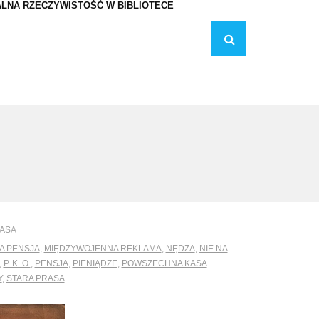
LNA RZECZYWISTOŚĆ W BIBLIOTECE
RASA
A PENSJA
,
MIĘDZYWOJENNA REKLAMA
,
NĘDZA
,
NIE NA
,
P. K. O.
,
PENSJA
,
PIENIĄDZE
,
POWSZECHNA KASA
Y
,
STARA PRASA