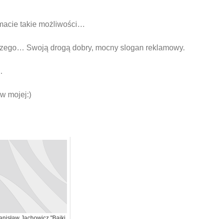
 macie takie możliwości…
wszego… Swoją drogą dobry, mocny slogan reklamowy.
…
ów mojej:)
anisław Jachowicz "Bajki,