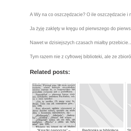
A Wy na co oszczędzacie? O ile oszczędzacie i
Ja żyję zaklęty w kręgu od pierwszego do pier
Nawet w dzisiejszych czasach miałby przebicie
Tym razem nie z cyfrowej biblioteki, ale ze zbior
Related posts:
“Książki najgorsze” –
Biedronka w bibliotece...
St