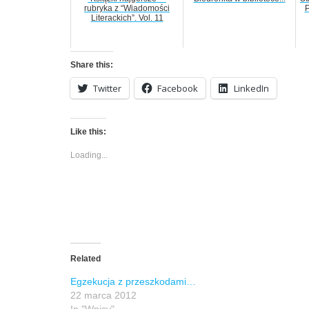
rubryka z “Wiadomości
P
Literackich”. Vol. 11
Share this:
Twitter
Facebook
LinkedIn
Like this:
Loading...
Related
Egzekucja z przeszkodami…
22 marca 2012
In "Wpisy"