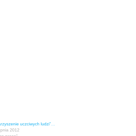
rzyszenie uczciwych ludzi”…
rpnia 2012
ara prasa"