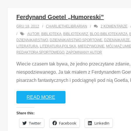
Ferdynand Goetel „Humoreski”
GRU 18, 2012
CHARLIETHELIBRARIAN
2
KOMENTARZE
AUTOR
,
BIBLIOTEKA
,
BIBLIOTEKARZ
,
BLOG BIBLIOTEKARZA
,
DZIENNIKARSTWO
,
DZIENNIKARSTWO SPORTOWE
,
DZIENNIKARZE
LITERATURA
,
LITERATURA POLSKA
,
MIĘDZYWOJNIE
,
MÓJ MĄŻ UMI
REDAKTORA SPORTOWEGO
,
ZAPOMNIANY AUTOR
Wiecie czasem tak bywa, że jedno przeczytane zdanie,
niespodziewanego. Ja tak miałem z Ferdynandem Goetle
pisarzach fantastycznych i podciągnęli pod nią Goetla
READ MORE
Share this:
Twitter
Facebook
LinkedIn