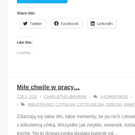
Share this:
Twitter
Facebook
LinkedIn
Like this:
Loading...
Miłe chwile w pracy…
CZE 3, 2011
CHARLIETHELIBRARIAN
3
KOMENTARZE
BIBLIOTEKARZ
,
CZYTELNIA
,
CZYTELNICZKA
,
DZIECKO
,
KWIA
Zdarzają się takie dni, takie momenty, że po nich człowi
z kilkuletnią córką. Wszystko jak zwykle, rewersik, kar
trochę. No to dziewczynka dostała balonik od
…