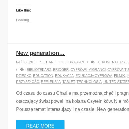
Like this:
Loading...
New generation…
PAŹ 22, 2011
CHARLIETHELIBRARIAN
11
KOMENTARZY
BIBLIOTEKARZ
,
BRIDGER
,
CYFROWI IMIGRANCI
,
CYFROWI T
DZIECKO
,
EDUCATION
,
EDUKACJA
,
EDUKACJA CYFROWA
,
FILMIK
,
I
PRZYSZŁOŚĆ
,
REFLEKSJA
,
TABLET
,
TECHNOLOGIA
,
UNITED STATE
Od czasu do czasu Charlie ma przemożną chęć i pragnie
otaczający świat powali na kolana Czytelników. Nie m
Poruszę temat interesujący i na czasie. New generation
READ MORE