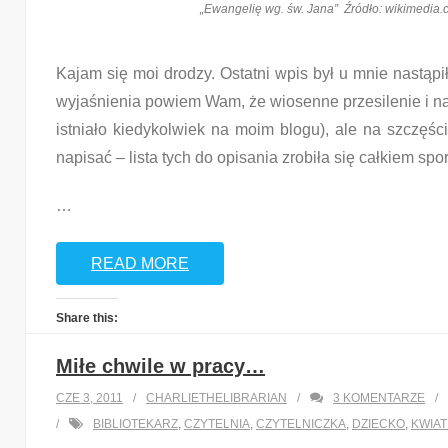
„Ewangelię wg. św. Jana” Źródło: wikimedia
Kajam się moi drodzy. Ostatni wpis był u mnie nastąpi
wyjaśnienia powiem Wam, że wiosenne przesilenie i nat
istniało kiedykolwiek na moim blogu), ale na szczęśc
napisać – lista tych do opisania zrobiła się całkiem spo
…
READ MORE
Share this:
Twitter
Facebook
LinkedIn
Miłe chwile w pracy…
CZE 3, 2011
CHARLIETHELIBRARIAN
3
KOMENTARZE
Like this:
BIBLIOTEKARZ
,
CZYTELNIA
,
CZYTELNICZKA
,
DZIECKO
,
KWIA