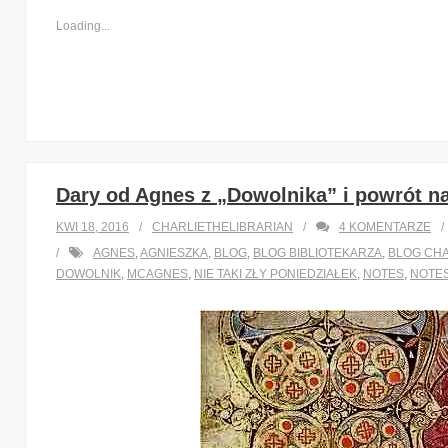
Loading...
Dary od Agnes z „Dowolnika” i powrót n
KWI 18, 2016
CHARLIETHELIBRARIAN
4
KOMENTARZE
AGNES
,
AGNIESZKA
,
BLOG
,
BLOG BIBLIOTEKARZA
,
BLOG CH
DOWOLNIK
,
MCAGNES
,
NIE TAKI ZŁY PONIEDZIAŁEK
,
NOTES
,
NOTES