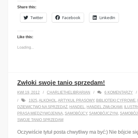
Share this:
Twitter
Facebook
LinkedIn
Like this:
Loading...
Zwłoki swoje tanio sprzedam!
KWI 19, 2012
CHARLIETHELIBRARIAN
6
KOMENTARZY
1925
,
ALKOHOL
,
ARTYKUŁ PRASOWY
,
BIBLIOTEKI CYFROWE
,
DZIEWICTWO NA SPRZEDAŻ
,
HANDEL
,
HANDEL ZWŁOKAMI
,
ILUST
PRASA MIĘDZYWOJENNA
,
SAMOBÓJCY
,
SAMOBÓJCZYNI
,
SAMOBÓ
SWOJE TANIO SPRZEDAM
Oczywiście tytuł posta chwytliwy ma być:) Nie bójcie si