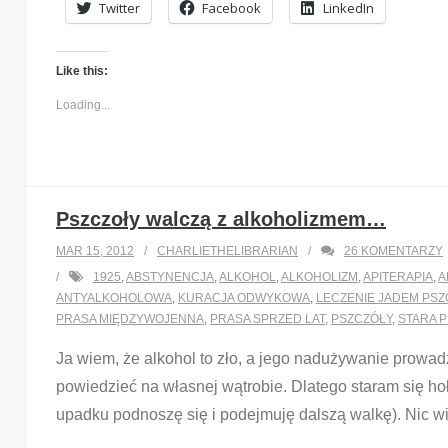
Twitter
Facebook
LinkedIn
Like this:
Loading...
Pszczoły walczą z alkoholizmem…
MAR 15, 2012
CHARLIETHELIBRARIAN
26
KOMENTARZY
1925
,
ABSTYNENCJA
,
ALKOHOL
,
ALKOHOLIZM
,
APITERAPIA
,
A
ANTYALKOHOLOWA
,
KURACJA ODWYKOWA
,
LECZENIE JADEM PSZ
PRASA MIĘDZYWOJENNA
,
PRASA SPRZED LAT
,
PSZCZÓŁY
,
STARA 
Ja wiem, że alkohol to zło, a jego nadużywanie prowad
powiedzieć na własnej wątrobie. Dlatego staram się ho
upadku podnoszę się i podejmuję dalszą walkę). Nic w