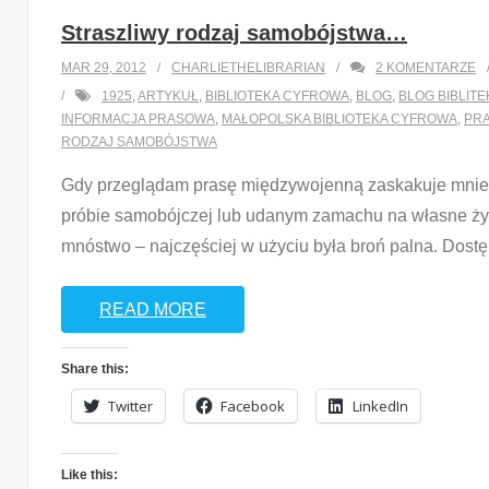
Straszliwy rodzaj samobójstwa…
MAR 29, 2012
CHARLIETHELIBRARIAN
2
KOMENTARZE
1925
,
ARTYKUŁ
,
BIBLIOTEKA CYFROWA
,
BLOG
,
BLOG BIBLIT
INFORMACJA PRASOWA
,
MAŁOPOLSKA BIBLIOTEKA CYFROWA
,
PR
RODZAJ SAMOBÓJSTWA
Gdy przeglądam prasę międzywojenną zaskakuje mnie l
próbie samobójczej lub udanym zamachu na własne życi
mnóstwo – najczęściej w użyciu była broń palna. Dostęp
READ MORE
Share this:
Twitter
Facebook
LinkedIn
Like this: