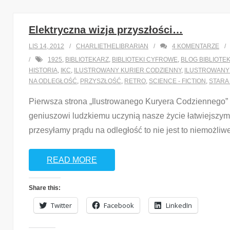
Elektryczna wizja przyszłości…
LIS 14, 2012
CHARLIETHELIBRARIAN
4
KOMENTARZE
1925
,
BIBLIOTEKARZ
,
BIBLIOTEKI CYFROWE
,
BLOG BIBLIOTE
HISTORIA
,
IKC
,
ILUSTROWANY KURIER CODZIENNY
,
ILUSTROWANY
NA ODLEGŁOŚĆ
,
PRZYSZŁOŚĆ
,
RETRO
,
SCIENCE - FICTION
,
STARA
Pierwsza strona „Ilustrowanego Kuryera Codziennego” 
geniuszowi ludzkiemu uczynią nasze życie łatwiejszym. R
przesyłamy prądu na odległość to nie jest to niemożliw
READ MORE
Share this:
Twitter
Facebook
LinkedIn