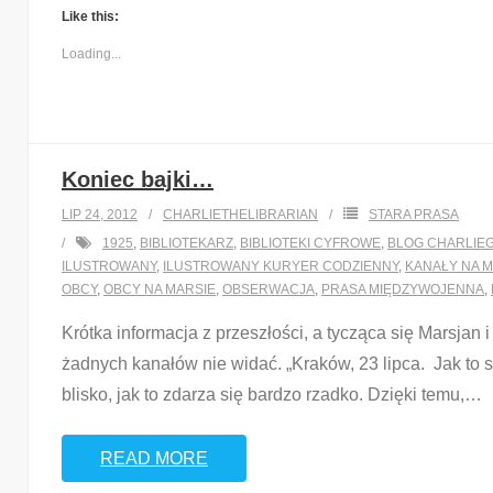
Like this:
Loading...
Koniec bajki…
LIP 24, 2012
CHARLIETHELIBRARIAN
STARA PRASA
1925
,
BIBLIOTEKARZ
,
BIBLIOTEKI CYFROWE
,
BLOG CHARLIE
ILUSTROWANY
,
ILUSTROWANY KURYER CODZIENNY
,
KANAŁY NA M
OBCY
,
OBCY NA MARSIE
,
OBSERWACJA
,
PRASA MIĘDZYWOJENNA
,
Krótka informacja z przeszłości, a tycząca się Marsjan 
żadnych kanałów nie widać. „Kraków, 23 lipca. Jak to s
blisko, jak to zdarza się bardzo rzadko. Dzięki temu,
…
READ MORE