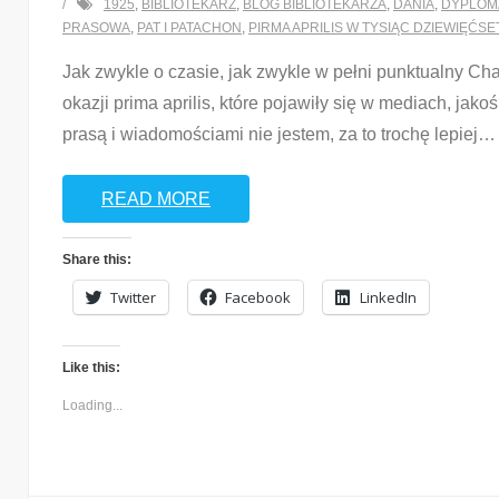
1925
,
BIBLIOTEKARZ
,
BLOG BIBLIOTEKARZA
,
DANIA
,
DYPLOM
PRASOWA
,
PAT I PATACHON
,
PIRMA APRILIS W TYSIĄC DZIEWIĘĆS
Jak zwykle o czasie, jak zwykle w pełni punktualny Cha
okazji prima aprilis, które pojawiły się w mediach, ja
prasą i wiadomościami nie jestem, za to trochę lepiej
…
READ MORE
Share this:
Twitter
Facebook
LinkedIn
Like this:
Loading...