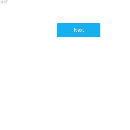
ążki"
Next