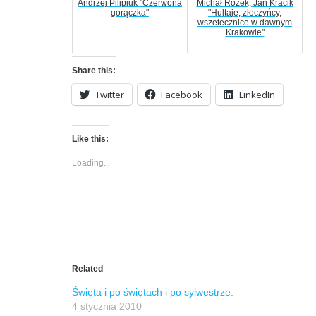
Andrzej Pilipiuk "Czerwona
Michał Rożek, Jan Kracik
gorączka"
"Hultaje, złoczyńcy,
wszetecznice w dawnym
Krakowie"
Share this:
Twitter
Facebook
LinkedIn
Like this:
Loading...
Related
Święta i po świętach i po sylwestrze.
4 stycznia 2010