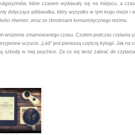
 wulgaryzmów, które czasem wydawały się na miejscu, a cza
nty dotyczące półświatka, który wszystko w tym kraju może i
złości również, wraz ze zbrodniami komunistycznego reżimu.
mam wrażenie zmarnowanego czasu. Czułem podczas czytania jak
przyjemne uczucie. „Lód” jest pierwszą częścią trylogii. Jak na 
ną szkodę w mej psychice. Za co się teraz zabrać do czytani