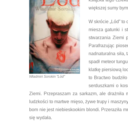
większej sumy bym 
W skrócie „Lód” to 
miesza gatunki i s
stwarzania Ziemi p
Parafrazując piosen
nadnaturalna siła, 
spadł meteor tungu
klatkę piersiową lo
Władmiri Sorokin "Lód"
to Bractwo budziło
serduszkami o kosm
Ziemi. Przepraszam za sarkazm, ale drażniła 
ludzkości to martwe mięso, żywe trupy i maszyn
bom nie jest niebieskookim blondi. Przeraziła m
się wydała.