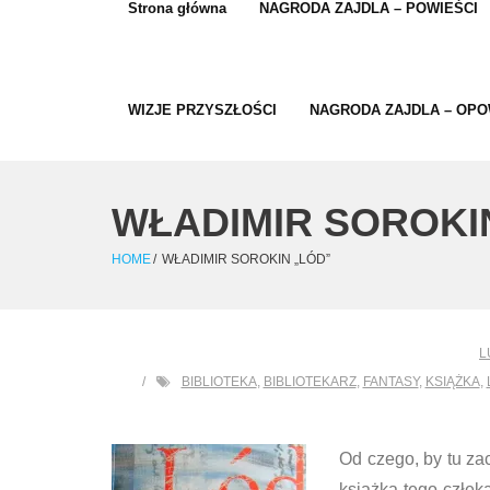
Strona główna
NAGRODA ZAJDLA – POWIEŚCI
WIZJE PRZYSZŁOŚCI
NAGRODA ZAJDLA – OPO
WŁADIMIR SOROKI
HOME
/
WŁADIMIR SOROKIN „LÓD”
L
BIBLIOTEKA
,
BIBLIOTEKARZ
,
FANTASY
,
KSIĄŻKA
,
Od czego, by tu za
książka tego człeka