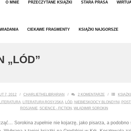
O MNIE
PRZECZYTANE KSIĄŻKI
STARA PRASA
WIRTUA
WIADANIA
CIEKAWE FRAGMENTY
KSIĄŻKI NAJGORSZE
N „LÓD”
UT 7, 2012
CHARLIETHELIBRARIAN
2
KOMENTARZE
KSIĄŻKI
LITERATURA
,
LITERATURA ROSYJSKA
,
LÓD
,
NIEBIESKOOCY BLONDYNI
,
POST
ROSJANIE
,
SCIENCE - FICTION
,
WŁADIMIR SOROKIN
cząć… Sorokina zupełnie nie kojarzę, jako pisarza, a podobno s
. Wybrana z taniej książki na Grodzkiej w Krk. Kosztowała zale