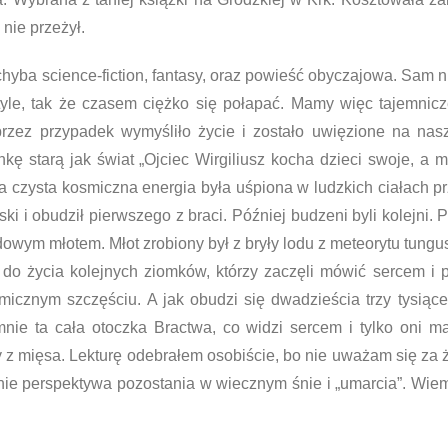
nie przeżył.
chyba science-fiction, fantasy, oraz powieść obyczajowa. Sam n
tyle, tak że czasem ciężko się połapać. Mamy więc tajemnic
rzez przypadek wymyśliło życie i zostało uwięzione na nasz
kę starą jak świat „Ojciec Wirgiliusz kocha dzieci swoje, a mi
ta czysta kosmiczna energia była uśpiona w ludzkich ciałach pr
ski i obudził pierwszego z braci. Później budzeni byli kolejn
dowym młotem. Młot zrobiony był z bryły lodu z meteorytu tunguski
 do życia kolejnych ziomków, którzy zaczęli mówić sercem i pr
icznym szczęściu. A jak obudzi się dwadzieścia trzy tysiące
mnie ta cała otoczka Bractwa, co widzi sercem i tylko oni 
y z mięsa. Lekturę odebrałem osobiście, bo nie uważam się za
nie perspektywa pozostania w wiecznym śnie i „umarcia”. Wiem, ż