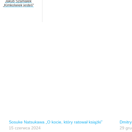
Jakub Szamałek
„Kimkolwiek jesteś”
Sosuke Natsukawa „O kocie, który ratował książki”
Dmitry
15 czerwca 2024
29 gru