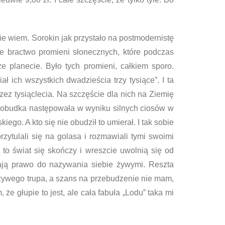
ie wiem. Sorokin jak przystało na postmodernistę
ze bractwo promieni słonecznych, które podczas
e planecie. Było tych promieni, całkiem sporo.
ał ich wszystkich dwadzieścia trzy tysiące”. I ta
zez tysiąclecia. Na szczęście dla nich na Ziemię
i. Pobudka następowała w wyniku silnych ciosów w
ego. A kto się nie obudził to umierał. I tak sobie
zytulali się na golasa i rozmawiali tymi swoimi
 to świat się skończy i wreszcie uwolnią się od
mają prawo do nazywania siebie żywymi. Reszta
 żywego trupa, a szans na przebudzenie nie mam,
e głupie to jest, ale cała fabuła „Lodu” taka mi