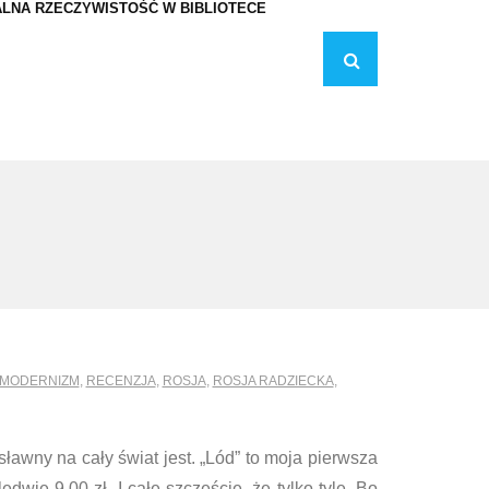
LNA RZECZYWISTOŚĆ W BIBLIOTECE
MODERNIZM
,
RECENZJA
,
ROSJA
,
ROSJA RADZIECKA
,
ławny na cały świat jest. „Lód” to moja pierwsza
dwie 9,00 zł. I całe szczęście, że tylko tyle. Bo