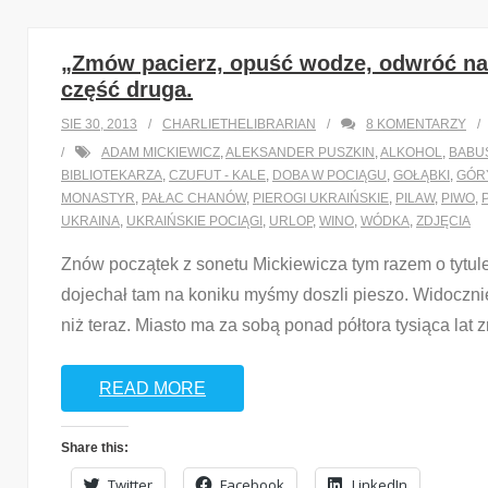
„Zmów pacierz, opuść wodze, odwróć na b
część druga.
SIE 30, 2013
CHARLIETHELIBRARIAN
8
KOMENTARZY
ADAM MICKIEWICZ
,
ALEKSANDER PUSZKIN
,
ALKOHOL
,
BABU
BIBLIOTEKARZA
,
CZUFUT - KALE
,
DOBA W POCIĄGU
,
GOŁĄBKI
,
GÓR
MONASTYR
,
PAŁAC CHANÓW
,
PIEROGI UKRAIŃSKIE
,
PILAW
,
PIWO
,
UKRAINA
,
UKRAIŃSKIE POCIĄGI
,
URLOP
,
WINO
,
WÓDKA
,
ZDJĘCIA
Znów początek z sonetu Mickiewicza tym razem o tytul
dojechał tam na koniku myśmy doszli pieszo. Widoczni
niż teraz. Miasto ma za sobą ponad półtora tysiąca lat 
READ MORE
Share this:
Twitter
Facebook
LinkedIn