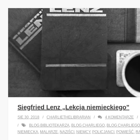
Siegfried Lenz „Lekcja niemieckiego”
SIE 30, 2018
CHARLIETHELIBRARIAN
4
KOMENTARZE
BLOG BIBLIOTEKARZA
,
BLOG CHARLIEGO
,
BLOG CHARLIEGO
NIEMIECKA
,
MALARZE
,
NAZIŚCI
,
NIEMCY
,
POLICJANCI
,
POWIEŚĆ
,
R