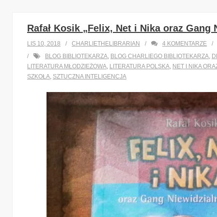
Rafał Kosik „Felix, Net i Nika oraz Gang
LIS 10, 2018
CHARLIETHELIBRARIAN
4
KOMENTARZE
BLOG BIBLIOTEKARZA
,
BLOG CHARLIEGO BIBLIOTEKARZA
,
D
LITERATURA MŁODZIEŻOWA
,
LITERATURA POLSKA
,
NET I NIKA OR
SZKOŁA
,
SZTUCZNA INTELIGENCJA