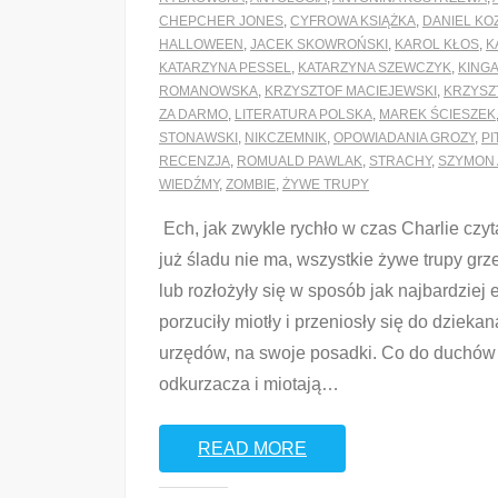
CHEPCHER JONES
,
CYFROWA KSIĄŻKA
,
DANIEL KO
HALLOWEEN
,
JACEK SKOWROŃSKI
,
KAROL KŁOS
,
K
KATARZYNA PESSEL
,
KATARZYNA SZEWCZYK
,
KING
ROMANOWSKA
,
KRZYSZTOF MACIEJEWSKI
,
KRZYSZ
ZA DARMO
,
LITERATURA POLSKA
,
MAREK ŚCIESZEK
STONAWSKI
,
NIKCZEMNIK
,
OPOWIADANIA GROZY
,
PI
RECENZJA
,
ROMUALD PAWLAK
,
STRACHY
,
SZYMON
WIEDŹMY
,
ZOMBIE
,
ŻYWE TRUPY
Ech, jak zwykle rychło w czas Charlie czy
już śladu nie ma, wszystkie żywe trupy grz
lub rozłożyły się w sposób jak najbardziej
porzuciły miotły i przeniosły się do dzieka
urzędów, na swoje posadki. Co do duchów 
odkurzacza i miotają
…
READ MORE