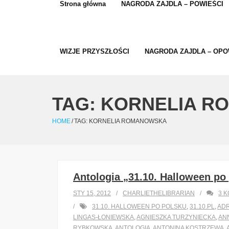
Strona główna
NAGRODA ZAJDLA – POWIEŚCI
WIZJE PRZYSZŁOŚCI
NAGRODA ZAJDLA – OPO
TAG:
KORNELIA R
HOME
/
TAG:
KORNELIA ROMANOWSKA
Antologia „31.10. Halloween po
STY 15, 2012
CHARLIETHELIBRARIAN
3
K
31.10. HALLOWEEN PO POLSKU
,
31.10.PL
,
ADR
LINGAS-ŁONIEWSKA
,
AGNIESZKA TURZYNIECKA
,
AN
RYBKOWSKA
,
ANTOLOGIA
,
ANTONINA KOSTRZEWA
,