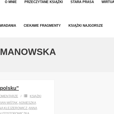
O MNIE
PRZECZYTANE KSIĄŻKI
STARA PRASA
WIRTUA
WIADANIA
CIEKAWE FRAGMENTY
KSIĄŻKI NAJGORSZE
OMANOWSKA
 polsku”
OMENTARZE
KSIĄŻKI
IAN MIŚTAK
,
AGNIESZKA
NA KLEJZEROWICZ
,
ANNA
AUTOSTOPOWICZKA
,