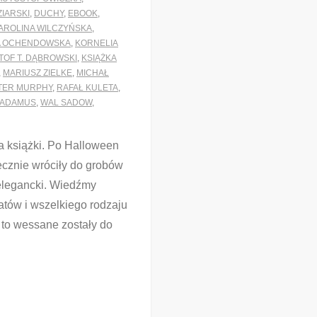
ZIARSKI
,
DUCHY
,
EBOOK
,
AROLINA WILCZYŃSKA
,
A OCHENDOWSKA
,
KORNELIA
TOF T. DĄBROWSKI
,
KSIĄŻKA
,
MARIUSZ ZIELKE
,
MICHAŁ
TER MURPHY
,
RAFAŁ KULETA
,
 ADAMUS
,
WAL SADOW
,
ta książki. Po Halloween
ecznie wróciły do grobów
 elegancki. Wiedźmy
natów i wszelkiego rodzaju
to wessane zostały do