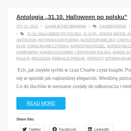
Antologia „31.10. Halloween po polsku”
STY 15, 2012
CHARLIETHELIBRARIAN
3
KOMENTARZE
31.10. HALLOWEEN PO POLSKU
,
31.10.PL
,
ADRIAN MIŚTAK
,
A
ANTOLOGIA
,
ANTONINA KOSTRZEWA
,
AUTOSTOPOWICZKA
,
CHEPCH
KŁOS
,
KAROLINA WILCZYŃSKA
,
KATARZYNA PESSEL
,
KATARZYNA 
DĄBROWSKI
,
KSIĄŻKA ZA DARMO
,
LITERATURA POLSKA
,
MAREK ŚC
KULETA
,
RECENZJA
,
ROMUALD PAWLAK
,
STRACHY
,
SZYMON ADAM
Ech, jak zwykle rychło w czas Charlie czyta książki. P
się w sposób jak najbardziej elegancki. Wiedźmy porzuc
Co do duchów to wessane zostały do odkurzacza i miot
READ MORE
Share this:
Twitter
Facebook
LinkedIn