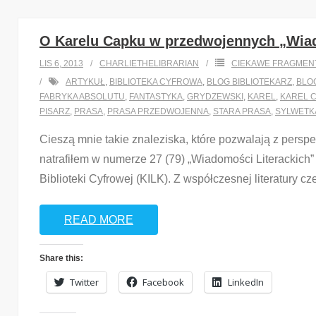
O Karelu Capku w przedwojennych „Wiad
LIS 6, 2013
CHARLIETHELIBRARIAN
CIEKAWE FRAGMEN
ARTYKUŁ
,
BIBLIOTEKA CYFROWA
,
BLOG BIBLIOTEKARZ
,
BLO
FABRYKA ABSOLUTU
,
FANTASTYKA
,
GRYDZEWSKI
,
KAREL
,
KAREL 
PISARZ
,
PRASA
,
PRASA PRZEDWOJENNA
,
STARA PRASA
,
SYLWETK
Cieszą mnie takie znaleziska, które pozwalają z perspe
natrafiłem w numerze 27 (79) „Wiadomości Literackich”
Biblioteki Cyfrowej (KILK). Z współczesnej literatury c
READ MORE
Share this:
Twitter
Facebook
LinkedIn