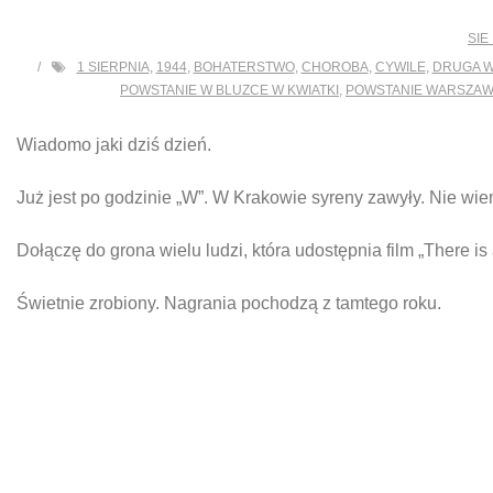
SIE 
1 SIERPNIA
,
1944
,
BOHATERSTWO
,
CHOROBA
,
CYWILE
,
DRUGA W
POWSTANIE W BLUZCE W KWIATKI
,
POWSTANIE WARSZAW
Wiadomo jaki dziś dzień.
Już jest po godzinie „W”. W Krakowie syreny zawyły. Nie wie
Dołączę do grona wielu ludzi, która udostępnia film „There is a
Świetnie zrobiony. Nagrania pochodzą z tamtego roku.