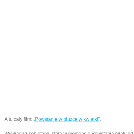
A tu cały film:
„Powstanie w bluzce w kwiatki”
.
Wywiady z kobietami, które w momencie Powstania miały od k