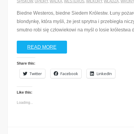
SPISKÓW
,
UPIORY
,
WALKA
,
WESTEROS
,
WILKORY
,
WŁADZA
,
WRONY
Biedne Westeros, biedne Siedem Królestw. Łuny pożar
blondynkę, która myśli, że jest sprytna i przebiegła ni
smutno robi się człowiekowi na myśl o losie królestwa 
READ MORE
Share this:
Twitter
Facebook
LinkedIn
Like this:
Loading...