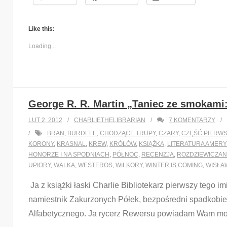
Like this:
Loading...
George R. R. Martin „Taniec ze smokami
LUT 2, 2012
CHARLIETHELIBRARIAN
7
KOMENTARZY
BRAN
,
BURDELE
,
CHODZĄCE TRUPY
,
CZARY
,
CZĘŚĆ PIERW
KORONY
,
KRASNAL
,
KREW
,
KRÓLÓW
,
KSIĄŻKA
,
LITERATURA AMER
HONORZE I NA SPODNIACH
,
PÓŁNOC
,
RECENZJA
,
ROZDZIEWICZAN
UPIORY
,
WALKA
,
WESTEROS
,
WILKORY
,
WINTER IS COMING
,
WISŁA
Ja z książki łaski Charlie Bibliotekarz pierwszy tego
namiestnik Zakurzonych Półek, bezpośredni spadkobier
Alfabetycznego. Ja rycerz Rewersu powiadam Wam moi dr