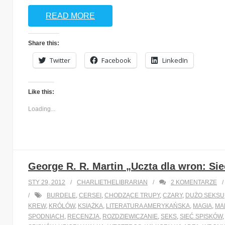
READ MORE
Share this:
Twitter
Facebook
LinkedIn
Like this:
Loading...
George R. R. Martin „Uczta dla wron: Si
STY 29, 2012
CHARLIETHELIBRARIAN
2
KOMENTARZE
BURDELE
,
CERSEI
,
CHODZĄCE TRUPY
,
CZARY
,
DUŻO SEKSU
KREW
,
KRÓLÓW
,
KSIĄŻKA
,
LITERATURA AMERYKAŃSKA
,
MAGIA
,
MA
SPODNIACH
,
RECENZJA
,
ROZDZIEWICZANIE
,
SEKS
,
SIEĆ SPISKÓW