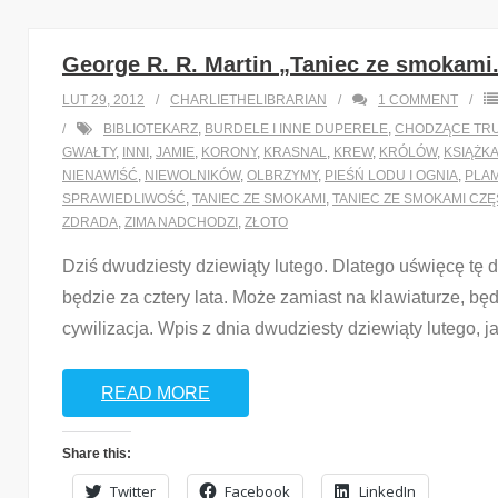
George R. R. Martin „Taniec ze smokami.
LUT 29, 2012
CHARLIETHELIBRARIAN
1
COMMENT
BIBLIOTEKARZ
,
BURDELE I INNE DUPERELE
,
CHODZĄCE TR
GWAŁTY
,
INNI
,
JAMIE
,
KORONY
,
KRASNAL
,
KREW
,
KRÓLÓW
,
KSIĄŻK
NIENAWIŚĆ
,
NIEWOLNIKÓW
,
OLBRZYMY
,
PIEŚŃ LODU I OGNIA
,
PLAM
SPRAWIEDLIWOŚĆ
,
TANIEC ZE SMOKAMI
,
TANIEC ZE SMOKAMI CZ
ZDRADA
,
ZIMA NADCHODZI
,
ZŁOTO
Dziś dwudziesty dziewiąty lutego. Dlatego uświęcę tę 
będzie za cztery lata. Może zamiast na klawiaturze, bę
cywilizacja. Wpis z dnia dwudziesty dziewiąty lutego, j
READ MORE
Share this:
Twitter
Facebook
LinkedIn