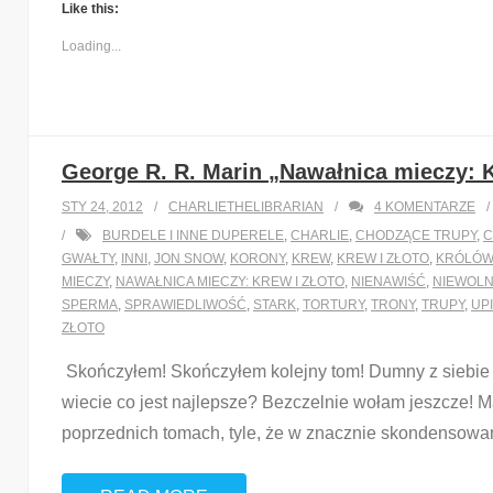
Like this:
Loading...
George R. R. Marin „Nawałnica mieczy: K
STY 24, 2012
CHARLIETHELIBRARIAN
4
KOMENTARZE
BURDELE I INNE DUPERELE
,
CHARLIE
,
CHODZĄCE TRUPY
,
C
GWAŁTY
,
INNI
,
JON SNOW
,
KORONY
,
KREW
,
KREW I ZŁOTO
,
KRÓLÓW
MIECZY
,
NAWAŁNICA MIECZY: KREW I ZŁOTO
,
NIENAWIŚĆ
,
NIEWOLN
SPERMA
,
SPRAWIEDLIWOŚĆ
,
STARK
,
TORTURY
,
TRONY
,
TRUPY
,
UP
ZŁOTO
Skończyłem! Skończyłem kolejny tom! Dumny z siebie je
wiecie co jest najlepsze? Bezczelnie wołam jeszcze! Mar
poprzednich tomach, tyle, że w znacznie skondensowan