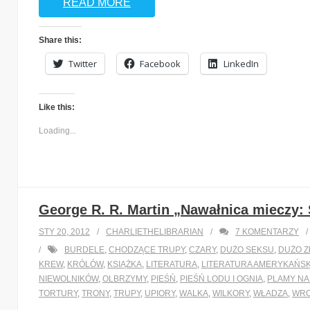
READ MORE
Share this:
Twitter
Facebook
LinkedIn
Like this:
Loading...
George R. R. Martin „Nawałnica mieczy: S
STY 20, 2012
CHARLIETHELIBRARIAN
7
KOMENTARZY
BURDELE
,
CHODZĄCE TRUPY
,
CZARY
,
DUŻO SEKSU
,
DUŻO Z
KREW
,
KRÓLÓW
,
KSIĄŻKA
,
LITERATURA
,
LITERATURA AMERYKAŃS
NIEWOLNIKÓW
,
OLBRZYMY
,
PIEŚŃ
,
PIEŚŃ LODU I OGNIA
,
PLAMY NA
TORTURY
,
TRONY
,
TRUPY
,
UPIORY
,
WALKA
,
WILKORY
,
WŁADZA
,
WR