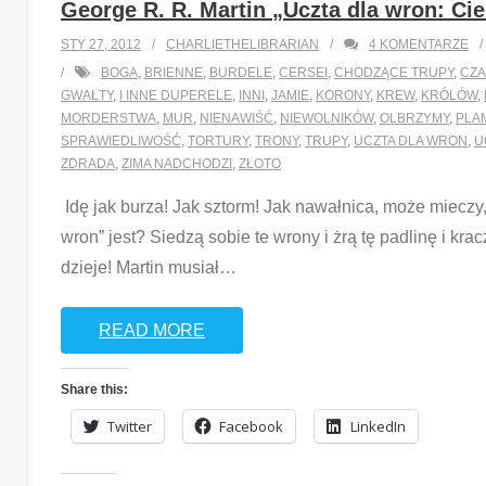
George R. R. Martin „Uczta dla wron: Cie
STY 27, 2012
CHARLIETHELIBRARIAN
4
KOMENTARZE
BOGA
,
BRIENNE
,
BURDELE
,
CERSEI
,
CHODZĄCE TRUPY
,
CZA
GWAŁTY
,
I INNE DUPERELE
,
INNI
,
JAMIE
,
KORONY
,
KREW
,
KRÓLÓW
,
MORDERSTWA
,
MUR
,
NIENAWIŚĆ
,
NIEWOLNIKÓW
,
OLBRZYMY
,
PLA
SPRAWIEDLIWOŚĆ
,
TORTURY
,
TRONY
,
TRUPY
,
UCZTA DLA WRON
,
U
ZDRADA
,
ZIMA NADCHODZI
,
ZŁOTO
Idę jak burza! Jak sztorm! Jak nawałnica, może mieczy,
wron” jest? Siedzą sobie te wrony i żrą tę padlinę i kr
dzieje! Martin musiał
…
READ MORE
Share this:
Twitter
Facebook
LinkedIn