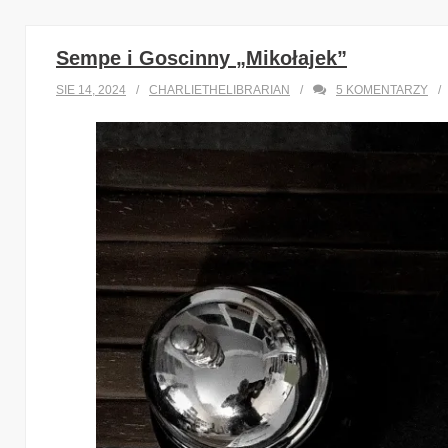
Sempe i Goscinny „Mikołajek”
SIE 14, 2024
CHARLIETHELIBRARIAN
5
KOMENTARZY