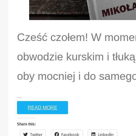
Cześć czołem! W momenc
obwodzie kurskim i tłuk
oby mocniej i do samego 
…
READ MORE
Share this:
Twitter
Facebook
LinkedIn