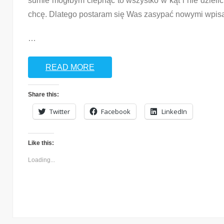
sumie mógłbym ciepnąć to wszystko w kąt i nie dzieli
chcę. Dlatego postaram się Was zasypać nowymi wpis
…
READ MORE
Share this:
Twitter
Facebook
LinkedIn
Like this:
Loading...