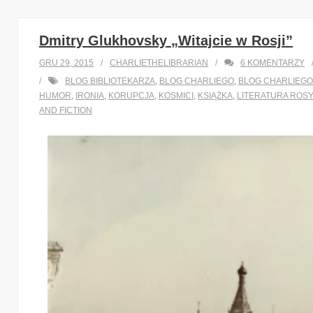
Dmitry Glukhovsky „Witajcie w Rosji”
GRU 29, 2015
CHARLIETHELIBRARIAN
6
KOMENTARZY
BLOG BIBLIOTEKARZA
,
BLOG CHARLIEGO
,
BLOG CHARLIEGO
HUMOR
,
IRONIA
,
KORUPCJA
,
KOSMICI
,
KSIĄŻKA
,
LITERATURA ROS
AND FICTION