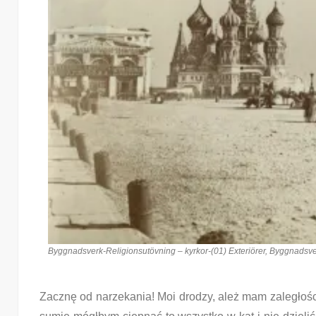
Byggnadsverk-Religionsutövning – kyrkor-(01) Exteriörer, Byggnadsverk
Zacznę od narzekania! Moi drodzy, ależ mam zaległości!