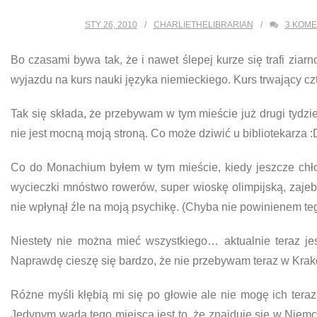
STY 26, 2010
CHARLIETHELIBRARIAN
3
KOME
Bo czasami bywa tak, że i nawet ślepej kurze się trafi ziarn
wyjazdu na kurs nauki języka niemieckiego. Kurs trwający c
Tak się składa, że przebywam w tym mieście już drugi tydz
nie jest mocną moją stroną. Co może dziwić u bibliotekarza :
Co do Monachium byłem w tym mieście, kiedy jeszcze chło
wycieczki mnóstwo rowerów, super wioskę olimpijską, zajebi
nie wpłynął źle na moją psychikę. (Chyba nie powinienem teg
Niestety nie można mieć wszystkiego… aktualnie teraz jes
Naprawdę cieszę się bardzo, że nie przebywam teraz w Krakow
Różne myśli kłębią mi się po głowie ale nie mogę ich ter
Jedynym wadą tego miejsca jest to, że znajduje się w Niem