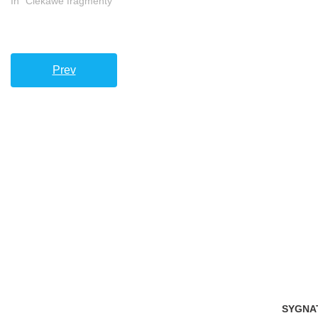
In "Ciekawe fragmenty"
Prev
SYGNA