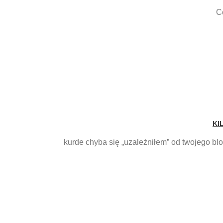
C
KI
kurde chyba się „uzależniłem” od twojego bl