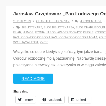
Jarosław Grzędowicz „Pan Lodowego Og
STY 18, 2013
CHARLIETHELIBRARIAN
4
KOMENTARZE
BIBLIOTEKARZ
,
BLOG BIBLIOTEKARZA
,
BLOG CHARLIEGO
,
BL
FILAR
,
HUMOR
,
IRONIA
,
JAROSŁAW GRZĘDOWICZ
,
KINDLE
,
KOSMO
PAN LODOWEGO OGRODU
,
PAN LODOWEGO OGRODU TOM 4
,
POL
WOJUJĄCA LESBA
,
ŻYCIE
Wszystko co dobre kiedyś się kończy, tym jakże bana
Ogrodu” rozpocznę moją bazgraninę. Naprawdę cieszę 
przeczytane pierwszy raz, a wszystko to w ciągu zale
READ MORE
Share this:
Twitter
Facebook
LinkedIn