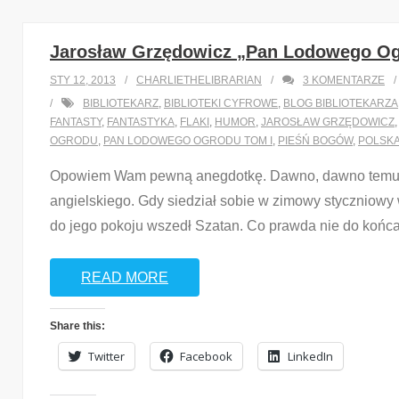
Jarosław Grzędowicz „Pan Lodowego Og
STY 12, 2013
CHARLIETHELIBRARIAN
3
KOMENTARZE
BIBLIOTEKARZ
,
BIBLIOTEKI CYFROWE
,
BLOG BIBLIOTEKARZA
FANTASTY
,
FANTASTYKA
,
FLAKI
,
HUMOR
,
JAROSŁAW GRZĘDOWICZ
OGRODU
,
PAN LODOWEGO OGRODU TOM I
,
PIEŚŃ BOGÓW
,
POLSKA
Opowiem Wam pewną anegdotkę. Dawno, dawno temu pe
angielskiego. Gdy siedział sobie w zimowy styczniowy 
do jego pokoju wszedł Szatan. Co prawda nie do końca 
READ MORE
Share this:
Twitter
Facebook
LinkedIn